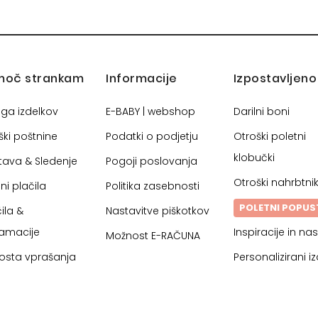
moč strankam
Informacije
Izpostavljeno
oga izdelkov
E-BABY | webshop
Darilni boni
ški poštnine
Podatki o podjetju
Otroški poletni
klobučki
tava & Sledenje
Pogoji poslovanja
Otroški nahrbtnik
ni plačila
Politika zasebnosti
POLETNI POPUS
ila &
Nastavitve piškotkov
lamacije
Inspiracije in nas
Možnost E-RAČUNA
osta vprašanja
Personalizirani iz