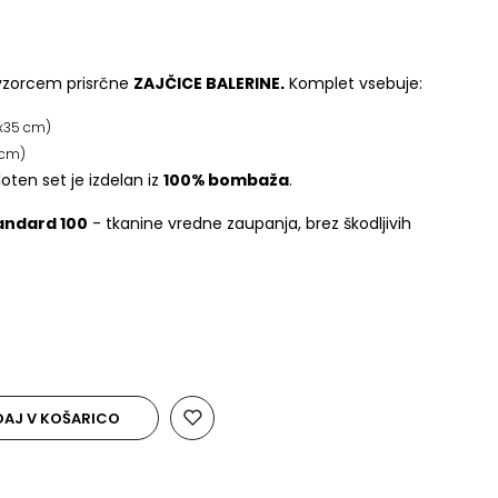
 vzorcem prisrčne
ZAJČICE BALERINE.
Komplet vsebuje:
x35 cm)
 cm)
oten set je izdelan iz
100% bombaža
.
andard 100
- tkanine vredne zaupanja, brez škodljivih
AJ V KOŠARICO