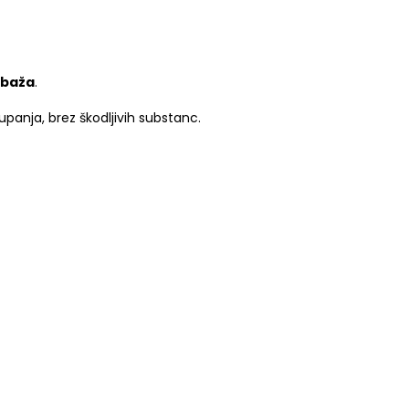
mbaža
.
panja, brez škodljivih substanc.