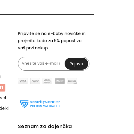
Prijavite se na e-baby novičke in
prejmite kodo za 5% popust za
vaš prvi nakup.
Prijava
i
TI
veti
delki
Seznam za dojenčka