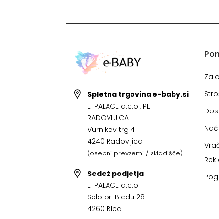
Po
Zal
Stro
Spletna trgovina e-baby.si
E-PALACE d.o.o., PE
Dos
RADOVLJICA
Nači
Vurnikov trg 4
4240 Radovljica
Vrač
(osebni prevzemi / skladišče)
Rek
Sedež podjetja
Pog
E-PALACE d.o.o.
Selo pri Bledu 28
4260 Bled