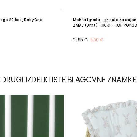
dloge 20 kos, BabyOno
Mehka igrača - grizalo za dojenčka POL
ZMAJ (0m+), TIKIRI - TOP PONU
21,95 €
5,50 €
DRUGI IZDELKI ISTE BLAGOVNE ZNAMKE