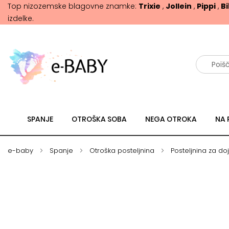
Top nizozemske blagovne znamke:
Trixie
,
Jollein
,
Pippi
,
B
izdelke.
Išči
SPANJE
OTROŠKA SOBA
NEGA OTROKA
NA 
e-baby
Spanje
Otroška posteljnina
Posteljnina za d
Skip
Skip
to
to
the
the
end
beginning