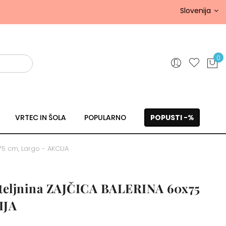
Slovenija
0
VRTEC IN ŠOLA
POPULARNO
POPUSTI -%
75 cm, Largo - AKCIJA
steljnina ZAJČICA BALERINA 60x75
IJA