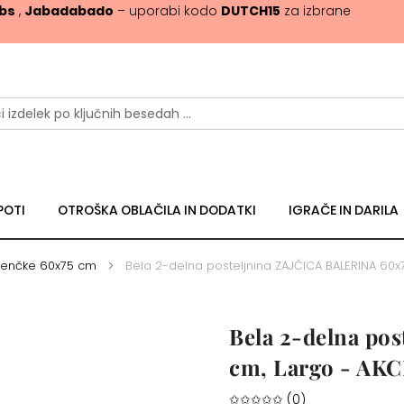
ibs
,
Jabadabado
– uporabi kodo
DUTCH15
za izbrane
POTI
OTROŠKA OBLAČILA IN DODATKI
IGRAČE IN DARILA
ojenčke 60x75 cm
Bela 2-delna posteljnina ZAJČICA BALERINA 60x
Bela 2-delna po
cm, Largo - AKC
✩✩✩✩✩ (0)