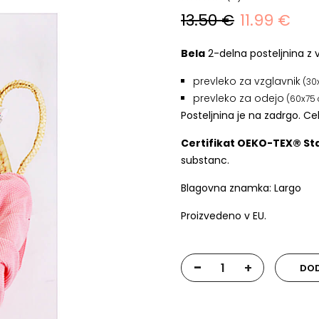
13.50 €
11.99 €
Bela
2-delna posteljnina z
prevleko za vzglavnik
(30
prevleko za odejo
(60x75
Posteljnina je na zadrgo. Cel
Certifikat OEKO-TEX® St
substanc.
Blagovna znamka: Largo
Proizvedeno v EU.
-
+
DOD