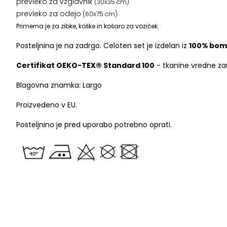
prevleko za vzglavnik
(30x35 cm)
prevleko za odejo
(60x75 cm)
Primerna je za zibke, koške in košaro za voziček.
Posteljnina je na zadrgo. Celoten set je izdelan iz
100% bo
Certifikat OEKO-TEX® Standard 100
- tkanine vredne zau
Blagovna znamka: Largo
Proizvedeno v EU.
Posteljnino je pred uporabo potrebno oprati.