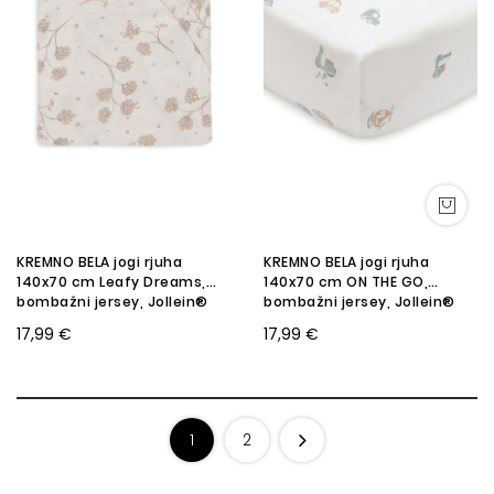
KREMNO BELA jogi rjuha
KREMNO BELA jogi rjuha
140x70 cm Leafy Dreams,
140x70 cm ON THE GO,
bombažni jersey, Jollein®
bombažni jersey, Jollein®
17,99 €
17,99 €
1
2