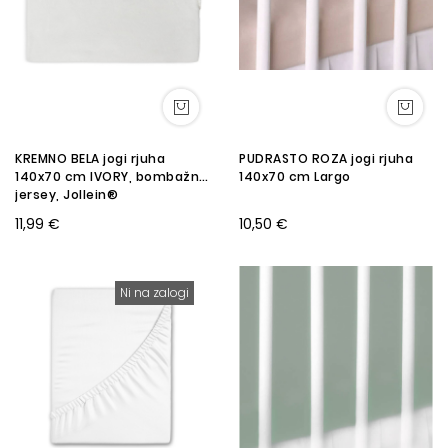
KREMNO BELA jogi rjuha
PUDRASTO ROZA jogi rjuha
140x70 cm IVORY, bombažni
140x70 cm Largo
jersey, Jollein®
11,99 €
10,50 €
Ni na zalogi