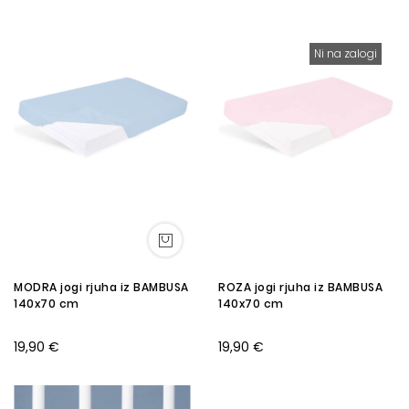
Ni na zalogi
MODRA jogi rjuha iz BAMBUSA
ROZA jogi rjuha iz BAMBUSA
140x70 cm
140x70 cm
19,90 €
19,90 €