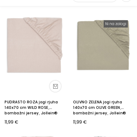
Set
Desc
Ni na zalogi
Direc
PUDRASTO ROZA jogi rjuha
OLIVNO ZELENA jogi rjuha
140x70 cm WILD ROSE,
140x70 cm OLIVE GREEN,
bombažni jersey, Jollein®
bombažni jersey, Jollein®
11,99 €
11,99 €