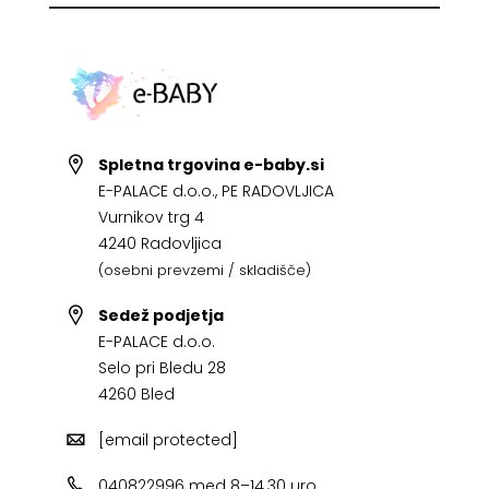
Spletna trgovina e-baby.si
E-PALACE d.o.o., PE RADOVLJICA
Vurnikov trg 4
4240 Radovljica
(osebni prevzemi / skladišče)
Sedež podjetja
E-PALACE d.o.o.
Selo pri Bledu 28
4260 Bled
[email protected]
040822996 med 8–14.30 uro