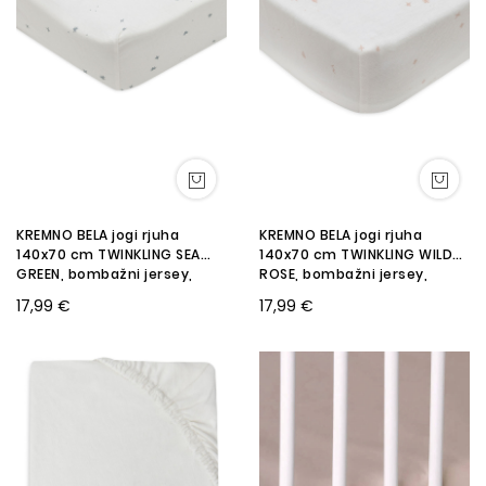
KREMNO BELA jogi rjuha
KREMNO BELA jogi rjuha
140x70 cm TWINKLING SEA
140x70 cm TWINKLING WILD
GREEN, bombažni jersey,
ROSE, bombažni jersey,
Jollein®
Jollein®
17,99 €
17,99 €