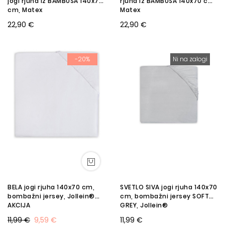
jogi rjuha iz BAMBUSA 140x70
rjuha iz BAMBUSA 140x70 cm,
cm, Matex
Matex
22,90 €
22,90 €
-20%
Ni na zalogi
BELA jogi rjuha 140x70 cm,
SVETLO SIVA jogi rjuha 140x70
bombažni jersey, Jollein®
cm, bombažni jersey SOFT
AKCIJA
GREY, Jollein®
11,99 €
9,59 €
11,99 €