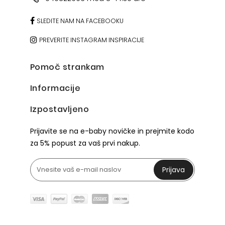
SLEDITE NAM NA FACEBOOKU
PREVERITE INSTAGRAM INSPIRACIJE
Pomoč strankam
Informacije
Izpostavljeno
Prijavite se na e-baby novičke in prejmite kodo
za 5% popust za vaš prvi nakup.
Prijava