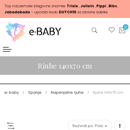
Top nizozemske blagovne znamke:
Trixie
,
Jollein
,
Pippi
,
Bibs
,
Jabadabado
– uporabi kodo
DUTCH15
za izbrane izdelke.
0
Rjuhe 140x70 cm
e-baby
Spanje
Napenjalne rjuhe
Rjuhe 140x70 cm