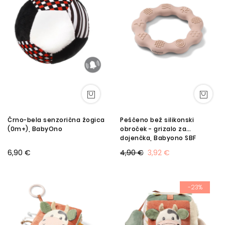
Črno-bela senzorična žogica
Peščeno bež silikonski
(0m+), BabyOno
obroček - grizalo za
dojenčka, Babyono SBF
6,90 €
4,90 €
3,92 €
-23%