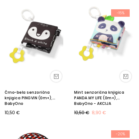
-15%
Črno-bela senzorična
Mint senzorična knjigica
knjigica PINGVIN (0m+),
PANDA MY LIFE (0m+),
BabyOno
BabyOno - AKCIJA
10,50 €
10,50 €
8,90 €
-20%