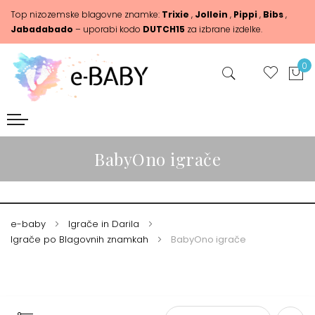
Top nizozemske blagovne znamke:
Trixie
,
Jollein
,
Pippi
,
Bibs
,
Jabadabado
– uporabi kodo
DUTCH15
za izbrane izdelke.
0
BabyOno igrače
e-baby
Igrače in Darila
Igrače po Blagovnih znamkah
BabyOno igrače