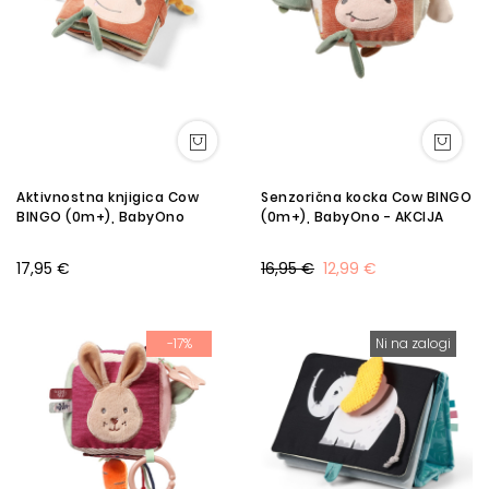
Aktivnostna knjigica Cow
Senzorična kocka Cow BINGO
BINGO (0m+), BabyOno
(0m+), BabyOno - AKCIJA
17,95 €
16,95 €
12,99 €
-17%
Ni na zalogi