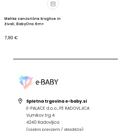
Mehke senzorične kroglice in
živali, BabyOno 6m+
7,90 €
Spletna trgovina e-baby.si
E-PALACE d.o.o., PE RADOVLJICA
Vurnikov trg 4
4240 Radovljica
(osebni prevzemi / skladišče)