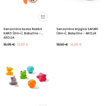
Senzorična kocka Rabbit
Senzorična knjigica SAFARI
KARO (0m+), BabyOno -
(0m+), BabyOno - AKCIJA
AKCIJA
16,95 €
13,99 €
18,50 €
14,99 €