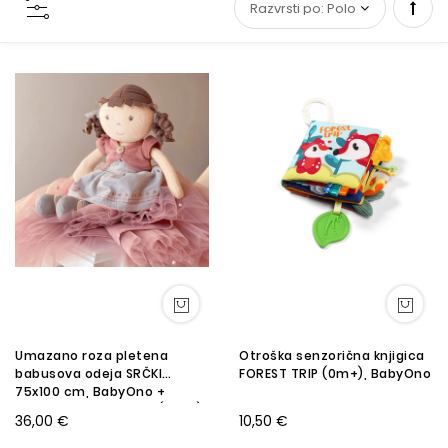
Set
Desc
Direc
Umazano roza pletena
Otroška senzorična knjigica
babusova odeja SRČKI
FOREST TRIP (0m+), BabyOno
75x100 cm, BabyOno +
Punčka iz blaga Rose (12m+),
36,00 €
10,50 €
32 cm Bonikka