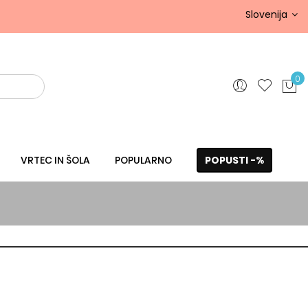
Slovenija
0
VRTEC IN ŠOLA
POPULARNO
POPUSTI -%