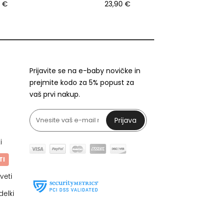
0 €
23,90 €
Prijavite se na e-baby novičke in
prejmite kodo za 5% popust za
vaš prvi nakup.
Prijava
i
TI
veti
delki