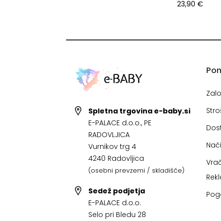
23,90 €
Po
Zal
Stro
Spletna trgovina e-baby.si
E-PALACE d.o.o., PE
Dos
RADOVLJICA
Nači
Vurnikov trg 4
4240 Radovljica
Vrač
(osebni prevzemi / skladišče)
Rek
Sedež podjetja
Pog
E-PALACE d.o.o.
Selo pri Bledu 28