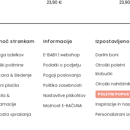
23,90 €
23,9
moč strankam
Informacije
Izpostavljeno
oga izdelkov
E-BABY | webshop
Darilni boni
ški poštnine
Podatki o podjetju
Otroški poletni
klobučki
tava & Sledenje
Pogoji poslovanja
Otroški nahrbtnik
ni plačila
Politika zasebnosti
POLETNI POPUS
ila &
Nastavitve piškotkov
lamacije
Inspiracije in nas
Možnost E-RAČUNA
osta vprašanja
Personalizirani iz