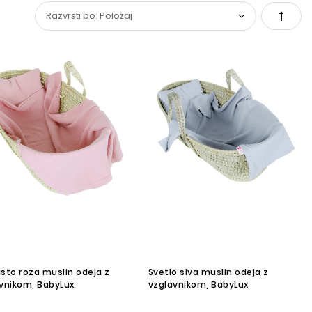
Set
Desce
Direct
sto roza muslin odeja z
Svetlo siva muslin odeja z
vnikom, BabyLux
vzglavnikom, BabyLux