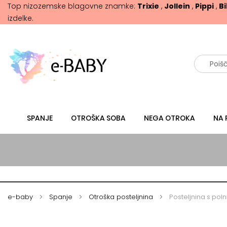
Top nizozemske blagovne znamke:
Trixie
,
Jollein
,
Pippi
,
B
izdelke.
Išči
SPANJE
OTROŠKA SOBA
NEGA OTROKA
NA 
e-baby
Spanje
Otroška posteljnina
Posteljnina s pol