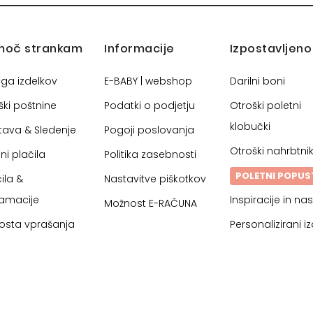
moč strankam
Informacije
Izpostavljeno
oga izdelkov
E-BABY | webshop
Darilni boni
ški poštnine
Podatki o podjetju
Otroški poletni
klobučki
tava & Sledenje
Pogoji poslovanja
Otroški nahrbtnik
ni plačila
Politika zasebnosti
POLETNI POPUS
ila &
Nastavitve piškotkov
lamacije
Inspiracije in nas
Možnost E-RAČUNA
osta vprašanja
Personalizirani iz