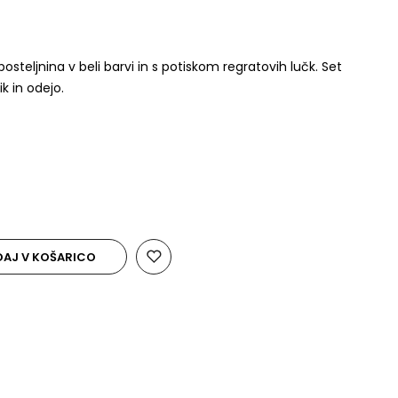
teljnina v beli barvi in s potiskom regratovih lučk. Set
k in odejo.
AJ V KOŠARICO