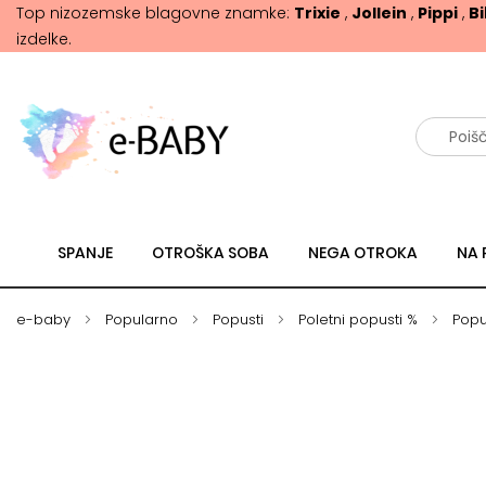
Top nizozemske blagovne znamke:
Trixie
,
Jollein
,
Pippi
,
B
izdelke.
Išči
SPANJE
OTROŠKA SOBA
NEGA OTROKA
NA 
e-baby
Popularno
Popusti
Poletni popusti %
Popu
Skip
Skip
to
to
the
the
end
beginning