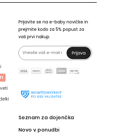
Prijavite se na e-baby novičke in
prejmite kodo za 5% popust za
vaš prvi nakup.
Prijava
i
TI
veti
delki
Seznam za dojenčka
Novo v ponudbi