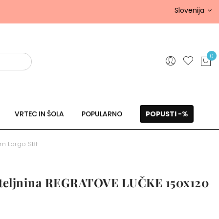
Slovenija
0
VRTEC IN ŠOLA
POPULARNO
POPUSTI -%
cm Largo SBF
osteljnina REGRATOVE LUČKE 150x120