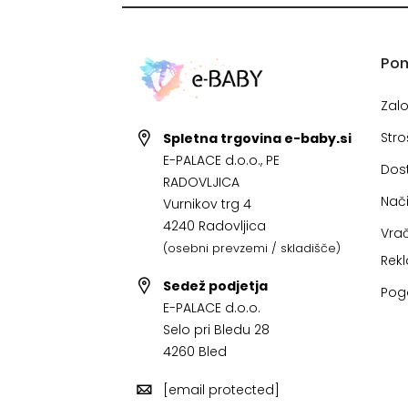
Po
Zal
Stro
Spletna trgovina e-baby.si
E-PALACE d.o.o., PE
Dos
RADOVLJICA
Nači
Vurnikov trg 4
4240 Radovljica
Vrač
(osebni prevzemi / skladišče)
Rek
Sedež podjetja
Pog
E-PALACE d.o.o.
Selo pri Bledu 28
4260 Bled
[email protected]