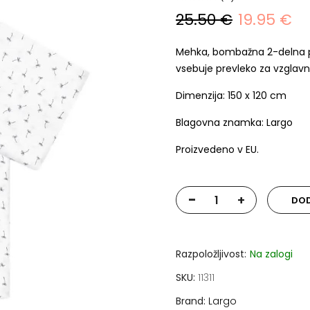
25.50 €
19.95 €
Mehka, bombažna 2-delna pos
vsebuje prevleko za vzglavni
Dimenzija: 150 x 120 cm
Blagovna znamka: Largo
Proizvedeno v EU.
-
+
DOD
Razpoložljivost:
Na zalogi
SKU
11311
Brand
Largo