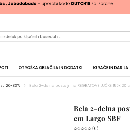
ibs
,
Jabadabado
– uporabi kodo
DUTCH15
za izbrane
POTI
OTROŠKA OBLAČILA IN DODATKI
IGRAČE IN DARILA
sti 20-30%
Bela 2-delna posteljnina REGRATOVE LUČKE 150x120 
Bela 2-delna p
cm Largo SBF
✩✩✩✩✩ (0)