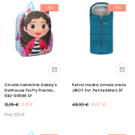
-15%
-15%
Otroški nahrbtnik Gabby's
Petrol modra zimska vreča
Dollhouse Fluffy Friends
JIBOT 3v1, Petite&Mars SF
582-00596 SF
12,95 €
11,01 €
48,90 €
41,57 €
Prej 11,01 €