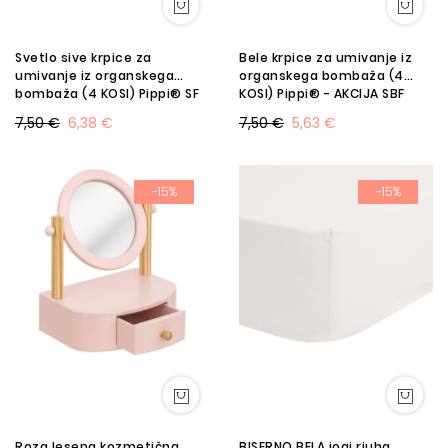
Svetlo sive krpice za
Bele krpice za umivanje iz
umivanje iz organskega
organskega bombaža (4
bombaža (4 KOSI) Pippi® SF
KOSI) Pippi® - AKCIJA SBF
7,50 €
6,38 €
7,50 €
5,63 €
-15%
-15%
Roza lesena kozmetična
BISERNO BELA jogi rjuha