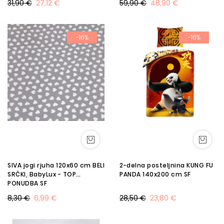
31,90 €
27,12 €
59,90 €
48,90 €
-16%
-16%
SIVA jogi rjuha 120x60 cm BELI
2-delna posteljnina KUNG FU
SRČKI, BabyLux - TOP
PANDA 140x200 cm SF
PONUDBA SF
8,30 €
6,99 €
28,50 €
23,80 €