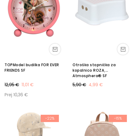
TOPModel budilka FOR EVER
Otroška stopnička za
FRIENDS SF
kopalnico ROZA,
Atmosphera® SF
12,95 €
11,01 €
5,90 €
4,99 €
Prej 10,36 €
-22%
-15%