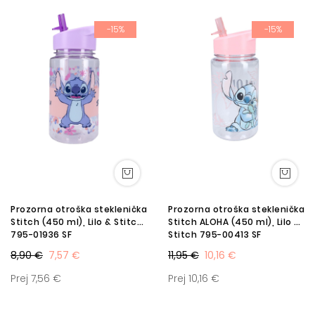
-15%
-15%
Prozorna otroška steklenička
Prozorna otroška steklenička
Stitch (450 ml), Lilo & Stitch
Stitch ALOHA (450 ml), Lilo &
795-01936 SF
Stitch 795-00413 SF
8,90 €
7,57 €
11,95 €
10,16 €
Prej 7,56 €
Prej 10,16 €