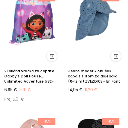
Vijolična vrečka za copate
Jeans moder klobuček -
Gabby's Doll House,
kapa s šiltom za dojenčka
Unlimited Adventure 582-
(6-12 m) ZVEZDICE - En Fant
00588 SF
SF
6,95 €
5,91 €
14,95 €
11,20 €
Prej 5,91 €
-15%
-15%