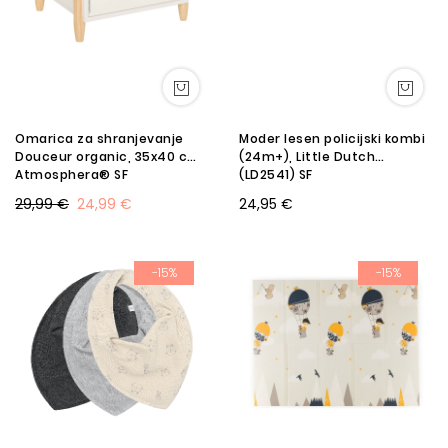
Omarica za shranjevanje
Moder lesen policijski kombi
Douceur organic, 35x40 cm,
(24m+), Little Dutch
Atmosphera® SF
(LD2541) SF
29,99 €
24,99 €
24,95 €
-15%
-15%