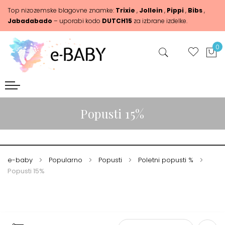
Top nizozemske blagovne znamke:
Trixie
,
Jollein
,
Pippi
,
Bibs
,
Jabadabado
– uporabi kodo
DUTCH15
za izbrane izdelke.
0
Popusti 15%
e-baby
Popularno
Popusti
Poletni popusti %
Popusti 15%