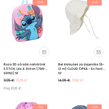
-15%
-22%
Roza 3D otroški nahrbtnik
Bel klobuček za dojenčka (6-
STITCH, Lilo & Stitch (795-
12 m) CLOUD ČIPKA - En Fant
00152) SF
SF
11,95 €
10,16 €
14,95 €
11,60 €
Prej 10,16 €
-15%
-25%