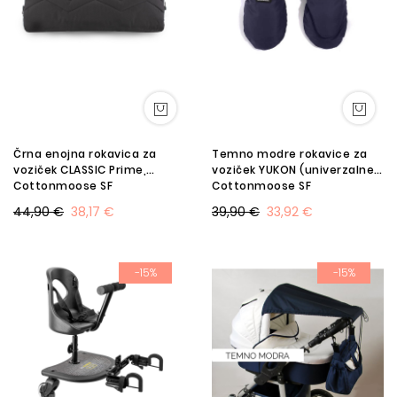
Črna enojna rokavica za
Temno modre rokavice za
voziček CLASSIC Prime,
voziček YUKON (univerzalne),
Cottonmoose SF
Cottonmoose SF
44,90 €
38,17 €
39,90 €
33,92 €
-15%
-15%