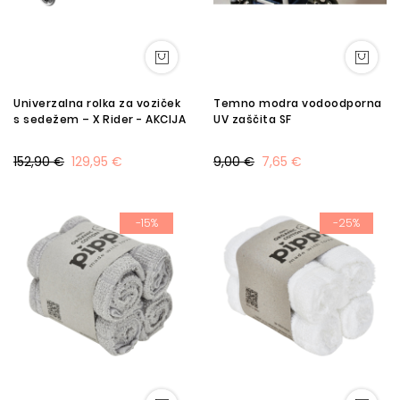
Univerzalna rolka za voziček
Temno modra vodoodporna
s sedežem – X Rider - AKCIJA
UV zaščita SF
152,90 €
129,95 €
9,00 €
7,65 €
-15%
-25%