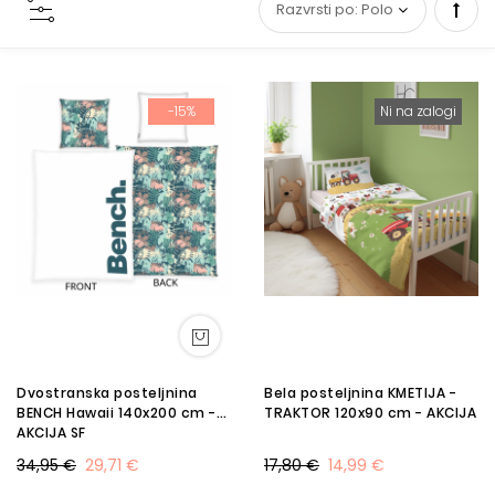
Set
Desc
-15%
Ni na zalogi
Direc
Dvostranska posteljnina
Bela posteljnina KMETIJA -
BENCH Hawaii 140x200 cm -
TRAKTOR 120x90 cm - AKCIJA
AKCIJA SF
34,95 €
29,71 €
17,80 €
14,99 €