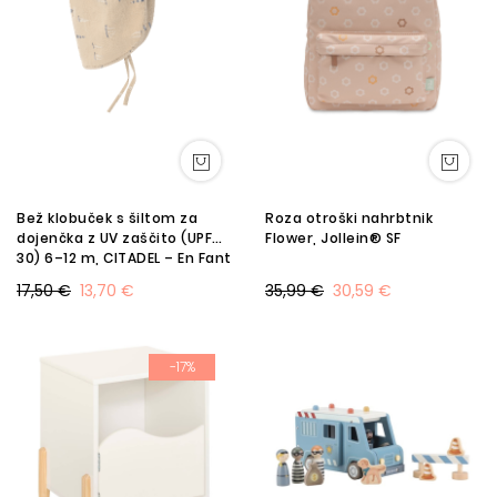
Bež klobuček s šiltom za
Roza otroški nahrbtnik
dojenčka z UV zaščito (UPF
Flower, Jollein® SF
30) 6–12 m, CITADEL – En Fant
SF
17,50 €
13,70 €
35,99 €
30,59 €
-17%