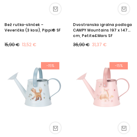
Bež rutka-slinček –
Dvostranska igralna podloga
Veverička (3 kosi), Pippi® SF
CAMPY Mountains 197 x 147
cm, Petite&Mars SF
15,90 €
13,52 €
36,90 €
31,37 €
-15%
-15%