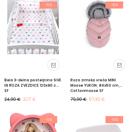
-15%
-15%
Bela 3-delna posteljnina SIVE
Roza zimska vreča MINI
IN ROZA ZVEZDICE 120x90 cm
Moose YUKON, 84x50 cm,
SF
Cottonmoose SF
24,90 €
21,17 €
79,90 €
67,92 €
-15%
-15%