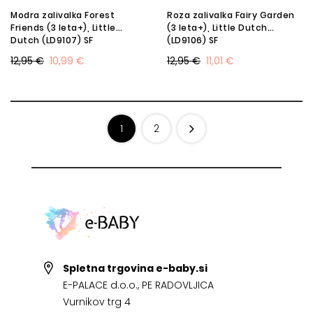
Modra zalivalka Forest
Roza zalivalka Fairy Garden
Friends (3 leta+), Little
(3 leta+), Little Dutch
Dutch (LD9107) SF
(LD9106) SF
12,95 €
10,99 €
12,95 €
11,01 €
1
2
Spletna trgovina e-baby.si
E-PALACE d.o.o., PE RADOVLJICA
Vurnikov trg 4