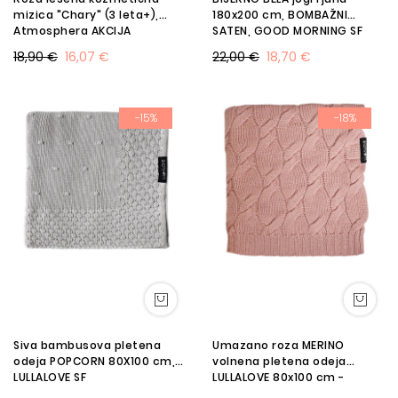
mizica "Chary" (3 leta+),
180x200 cm, BOMBAŽNI
Atmosphera AKCIJA
SATEN, GOOD MORNING SF
18,90 €
16,07 €
22,00 €
18,70 €
-15%
-18%
Siva bambusova pletena
Umazano roza MERINO
odeja POPCORN 80X100 cm,
volnena pletena odeja
LULLALOVE SF
LULLALOVE 80x100 cm -
PREMIUM SF