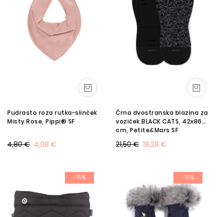
Pudrasto roza rutka-slinček
Črna dvostranska blazina za
Misty Rose, Pippi® SF
voziček BLACK CATS, 42x86
cm, Petite&Mars SF
4,80 €
4,08 €
21,50 €
18,28 €
-15%
-15%