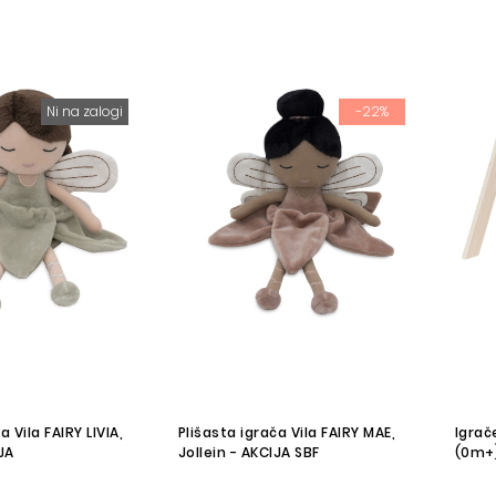
Ni na zalogi
-22%
a Vila FAIRY LIVIA,
Plišasta igrača Vila FAIRY MAE,
Igrač
JA
Jollein - AKCIJA SBF
(0m+)