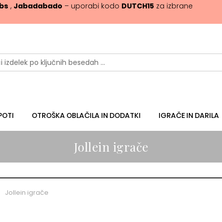
ibs
,
Jabadabado
– uporabi kodo
DUTCH15
za izbrane
POTI
OTROŠKA OBLAČILA IN DODATKI
IGRAČE IN DARILA
Jollein igrače
Jollein igrače