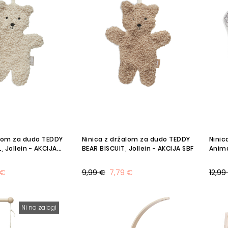
alom za dudo TEDDY
Ninica z držalom za dudo TEDDY
Ninic
 Jollein - AKCIJA
BEAR BISCUIT, Jollein - AKCIJA SBF
Anima
 €
9,99 €
7,79 €
12,99
Ni na zalogi