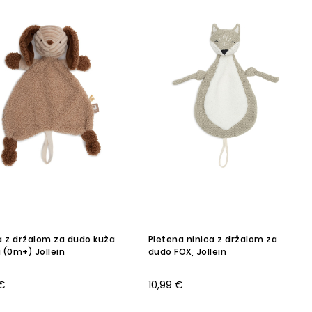
a z držalom za dudo kuža
Pletena ninica z držalom za
 (0m+) Jollein
dudo FOX, Jollein
 €
10,99 €