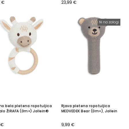
9 €
23,99 €
Ni na zalogi
o bela pletena ropotuljica
Rjava pletena ropotuljica
zalo ŽIRAFA (0m+) Jollein®
MEDVEDEK Bear (0m+), Jollein
 €
9,99 €