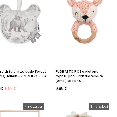
a z držalom za dudo Forest
PUDRASTO ROZA pletena
ls, Jollein - ZADNJI KOS BW
ropotuljica - grizalo SRNICA
(0m+) Jollein®
 €
5,95 €
9,99 €
Ni na zalogi
Ni na zalogi