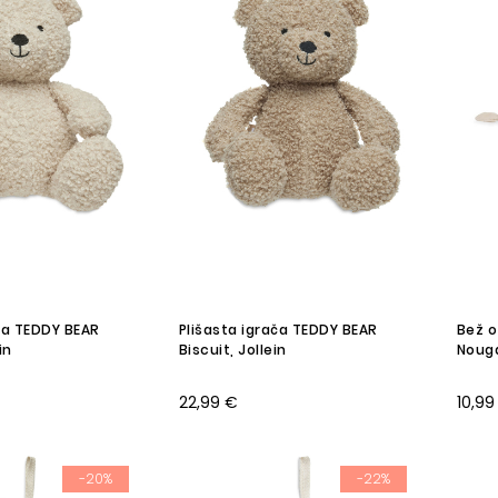
ča TEDDY BEAR
Plišasta igrača TEDDY BEAR
Bež o
in
Biscuit, Jollein
Nouga
22,99 €
10,99
-20%
-22%