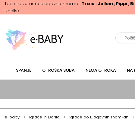
Top nizozemske blagovne znamke:
Trixie
,
Jollein
,
Pippi
,
B
izdelke.
Išči
SPANJE
OTROŠKA SOBA
NEGA OTROKA
NA 
e-baby
Igrače in Darila
Igrače po Blagovnih znamkah