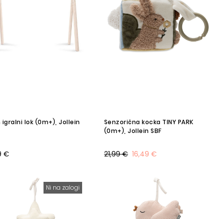
 igralni lok (0m+), Jollein
Senzorična kocka TINY PARK
(0m+), Jollein SBF
9 €
21,99 €
16,49 €
Ni na zalogi