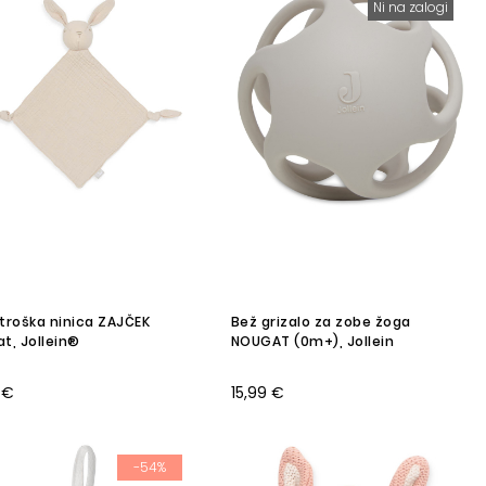
Ni na zalogi
troška ninica ZAJČEK
Bež grizalo za zobe žoga
t, Jollein®
NOUGAT (0m+), Jollein
 €
15,99 €
-54%