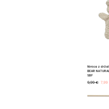
Ninica z drž
BEAR NATURAL,
SBF
9,99 €
7,99