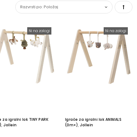
Set
Desce
Ni na zalogi
Ni na zalogi
Direct
e za igralni lok TINY PARK
Igrače za igralni lok ANIMALS
, Jollein
(0m+), Jollein