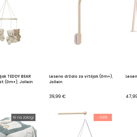
iljak TEDDY BEAR
Leseno držalo za vrtiljak (0m+),
Lesen
it (0m+), Jollein
Jollein
39,99 €
47,9
Ni na zalogi
-58%