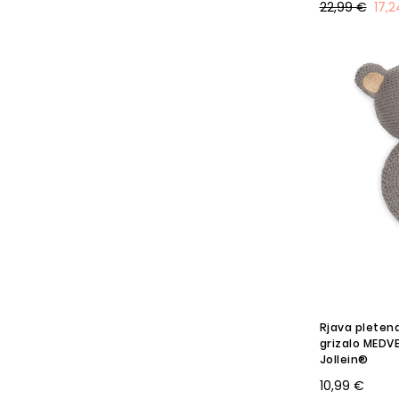
22,99 €
17,
Rjava pletena
grizalo MEDV
Jollein®
10,99 €