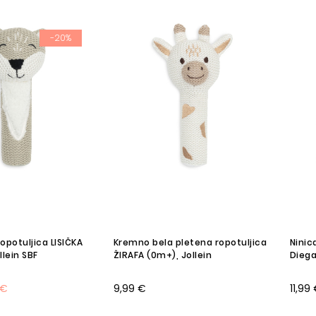
-20%
opotuljica LISIČKA
Kremno bela pletena ropotuljica
Ninic
llein SBF
ŽIRAFA (0m+), Jollein
Diega
 €
9,99 €
11,99