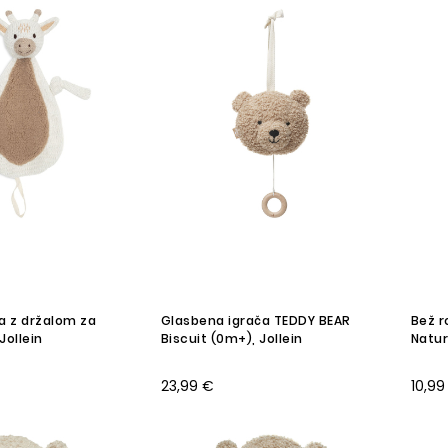
a z držalom za
Glasbena igrača TEDDY BEAR
Bež r
Jollein
Biscuit (0m+), Jollein
Natur
23,99 €
10,99