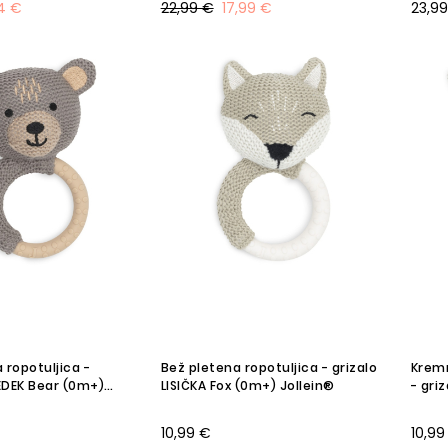
24 €
22,99 €
17,99 €
23,9
 ropotuljica -
Bež pletena ropotuljica - grizalo
Kremn
EDEK Bear (0m+)
LISIČKA Fox (0m+) Jollein®
- gri
10,99 €
10,99