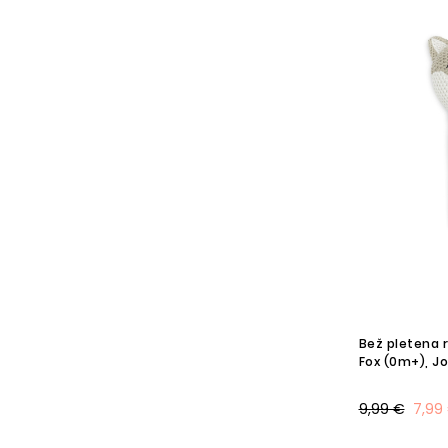
Bež pletena r
Fox (0m+), Jo
9,99 €
7,99