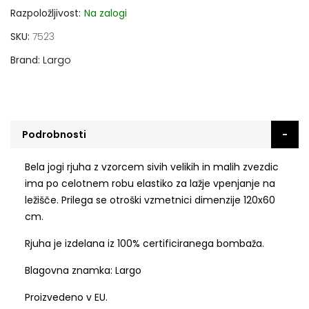
Razpoložljivost:
Na zalogi
SKU
7523
Brand
Largo
Podrobnosti
Bela jogi rjuha z vzorcem sivih velikih in malih zvezdic
ima po celotnem robu elastiko za lažje vpenjanje na
ležišče. Prilega se otroški vzmetnici dimenzije 120x60
cm.
Rjuha je izdelana iz 100% certificiranega bombaža.
Blagovna znamka: Largo
Proizvedeno v EU.