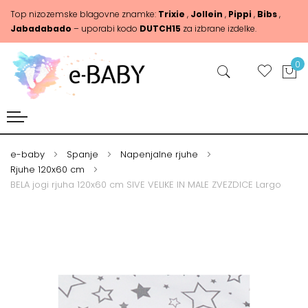
Top nizozemske blagovne znamke:
Trixie
,
Jollein
,
Pippi
,
Bibs
,
Jabadabado
– uporabi kodo
DUTCH15
za izbrane izdelke.
0
e-baby
Spanje
Napenjalne rjuhe
Rjuhe 120x60 cm
BELA jogi rjuha 120x60 cm SIVE VELIKE IN MALE ZVEZDICE Largo
Skip
Skip
to
to
the
the
end
beginning
of
of