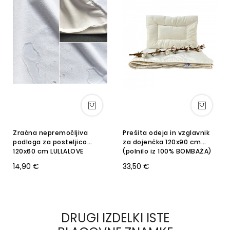
Zračna nepremočljiva
Prešita odeja in vzglavnik
podloga za posteljico
za dojenčka 120x90 cm
120x60 cm LULLALOVE
(polnilo iz 100% BOMBAŽA)
14,90 €
33,50 €
DRUGI IZDELKI ISTE