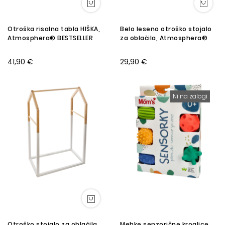
Otroška risalna tabla HIŠKA,
Belo leseno otroško stojalo
Atmosphera® BESTSELLER
za oblačila, Atmosphera®
41,90 €
29,90 €
Ni na zalogi
Otroško stojalo za oblačila
Mehke senzorične kroglice,