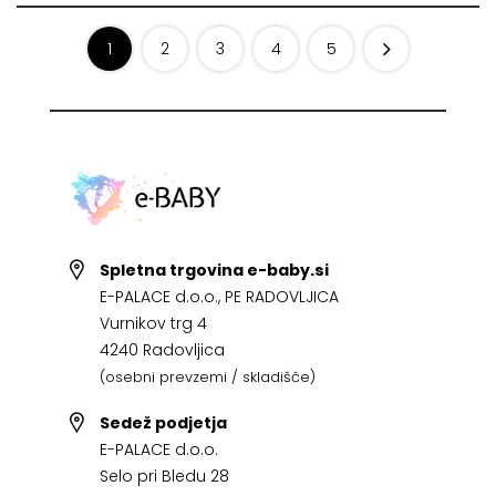
1
2
3
4
5
Spletna trgovina e-baby.si
E-PALACE d.o.o., PE RADOVLJICA
Vurnikov trg 4
4240 Radovljica
(osebni prevzemi / skladišče)
Sedež podjetja
E-PALACE d.o.o.
Selo pri Bledu 28