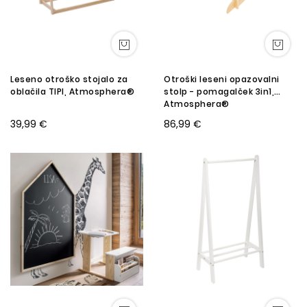
Leseno otroško stojalo za
Otroški leseni opazovalni
oblačila TIPI, Atmosphera®
stolp - pomagalček 3in1,
Atmosphera®
39,99 €
86,99 €