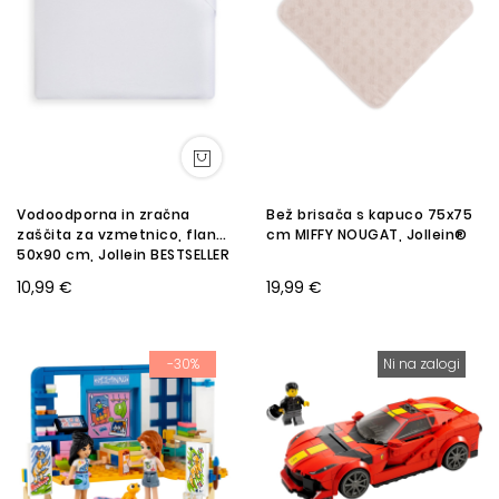
Vodoodporna in zračna
Bež brisača s kapuco 75x75
zaščita za vzmetnico, flanel
cm MIFFY NOUGAT, Jollein®
50x90 cm, Jollein BESTSELLER
10,99 €
19,99 €
-30%
Ni na zalogi