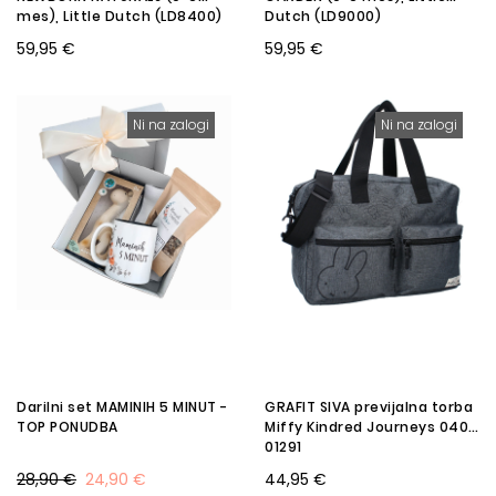
mes), Little Dutch (LD8400)
Dutch (LD9000)
59,95 €
59,95 €
Ni na zalogi
Ni na zalogi
Darilni set MAMINIH 5 MINUT -
GRAFIT SIVA previjalna torba
TOP PONUDBA
Miffy Kindred Journeys 040-
01291
28,90 €
24,90 €
44,95 €