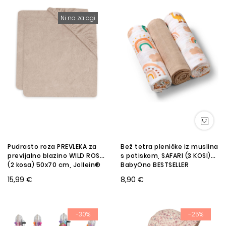
Ni na zalogi
Pudrasto roza PREVLEKA za
Bež tetra pleničke iz muslina
previjalno blazino WILD ROSE
s potiskom, SAFARI (3 KOSI)
(2 kosa) 50x70 cm, Jollein®
BabyOno BESTSELLER
AKCIJA
15,99 €
8,90 €
-30%
-25%