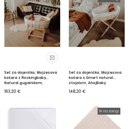
Set za dojenčka, Mojzesova
Set za dojenčka, Mojzesova
košara z Rockingbaby
košara s Smart natural
Natural gugalnikom,
stojalom, AhojBaby
AhojBaby
163,20 €
148,20 €
Ni na zalogi