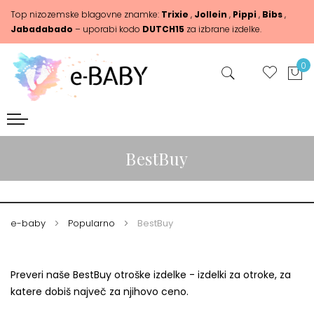
Top nizozemske blagovne znamke:
Trixie
,
Jollein
,
Pippi
,
Bibs
,
Jabadabado
– uporabi kodo
DUTCH15
za izbrane izdelke.
0
BestBuy
e-baby
Popularno
BestBuy
Preveri naše BestBuy otroške izdelke - izdelki za otroke, za
katere dobiš največ za njihovo ceno.