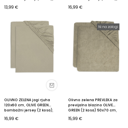
Jollein®
Jollein®
13,99 €
16,99 €
Ni na zalogi
OLIVNO ZELENA jogi rjuha
Olivno zelena PREVLEKA za
120x60 cm, OLIVE GREEN
previjalno blazino OLIVE
bombažni jersey (2 kosa),
GREEN (2 kosa) 50x70 cm,
Jollein®
Jollein®
16,99 €
15,99 €