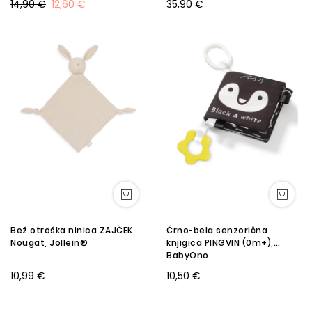
14,90 €
12,60 €
35,90 €
Bež otroška ninica ZAJČEK
Črno-bela senzorična
Nougat, Jollein®
knjigica PINGVIN (0m+),
BabyOno
10,99 €
10,50 €