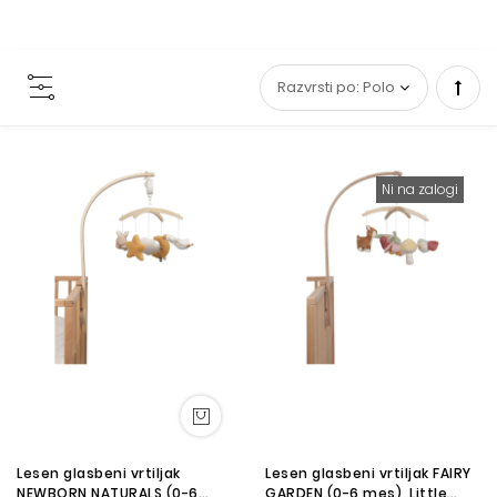
Set
Desc
Ni na zalogi
Direc
Lesen glasbeni vrtiljak
Lesen glasbeni vrtiljak FAIRY
NEWBORN NATURALS (0-6
GARDEN (0-6 mes), Little