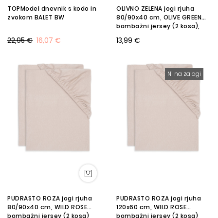
TOPModel dnevnik s kodo in
OLIVNO ZELENA jogi rjuha
zvokom BALET BW
80/90x40 cm, OLIVE GREEN
bombažni jersey (2 kosa),
Jollein®
22,95 €
16,07 €
13,99 €
Ni na zalogi
PUDRASTO ROZA jogi rjuha
PUDRASTO ROZA jogi rjuha
80/90x40 cm, WILD ROSE
120x60 cm, WILD ROSE
bombažni jersey (2 kosa),
bombažni jersey (2 kosa),