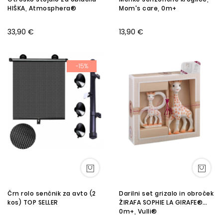
HIŠKA, Atmosphera®
Mom's care, 0m+
33,90 €
13,90 €
-15%
Črn rolo senčnik za avto (2
Darilni set grizalo in obroček
kos) TOP SELLER
ŽIRAFA SOPHIE LA GIRAFE®
0m+, Vulli®