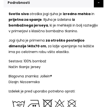
Podrobnosti
Svetlo siva
otroška jogi rjuha je
izredno mehka
in
prijetna za spanje
. Rjuha je izdelana
iz
bombažnega jerseya
, ki je mehkejši in bolj raztegljiv
v primerjavi s klasično bombažno tkanino.
Jogi rjuha je primerna
za otroško posteljico
dimenzije 140x70 cm
, za lažje vpenjanje na ležišče
ima po celotnem robu všito elastiko.
Sestava: 100% bombaž
Način tkanja: jersey
Blagovna znamka: Jollein®
Dizajn: Nizozemska
Izdelek je pred uporabo potrebno oprati: