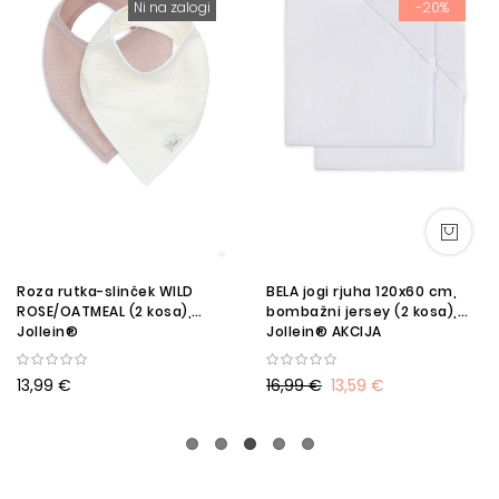
Ni na zalogi
-20%
Roza rutka-slinček WILD
BELA jogi rjuha 120x60 cm,
ROSE/OATMEAL (2 kosa),
bombažni jersey (2 kosa),
Jollein®
Jollein® AKCIJA
13,99 €
16,99 €
13,59 €