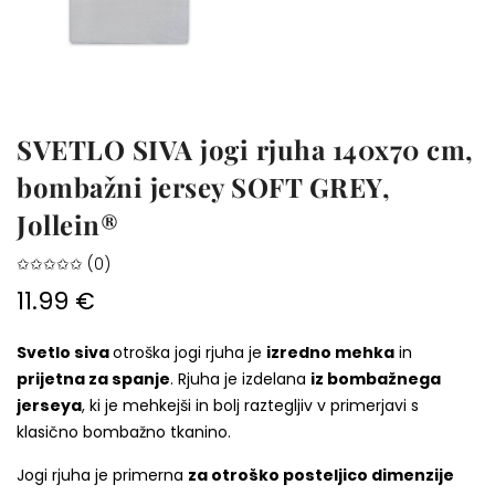
SVETLO SIVA jogi rjuha 140x70 cm,
bombažni jersey SOFT GREY,
Jollein®
✩✩✩✩✩ (0)
11.99 €
Svetlo siva
otroška jogi rjuha je
izredno mehka
in
prijetna za spanje
. Rjuha je izdelana
iz bombažnega
jerseya
, ki je mehkejši in bolj raztegljiv v primerjavi s
klasično bombažno tkanino.
Jogi rjuha je primerna
za otroško posteljico dimenzije