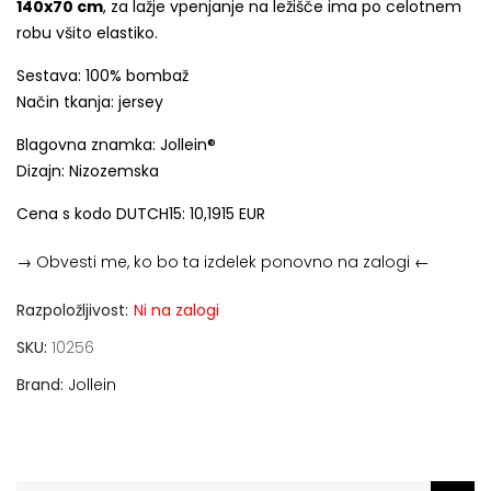
140x70 cm
, za lažje vpenjanje na ležišče ima po celotnem
robu všito elastiko.
Sestava: 100% bombaž
Način tkanja: jersey
Blagovna znamka: Jollein®
Dizajn: Nizozemska
Cena s kodo DUTCH15: 10,1915 EUR
→ Obvesti me, ko bo ta izdelek ponovno na zalogi ←
Razpoložljivost:
Ni na zalogi
SKU
10256
Brand
Jollein