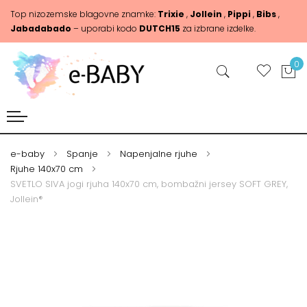
Top nizozemske blagovne znamke:
Trixie
,
Jollein
,
Pippi
,
Bibs
,
Jabadabado
– uporabi kodo
DUTCH15
za izbrane izdelke.
0
e-baby
Spanje
Napenjalne rjuhe
Rjuhe 140x70 cm
SVETLO SIVA jogi rjuha 140x70 cm, bombažni jersey SOFT GREY,
Jollein®
Skip
Skip
to
to
the
the
end
beginning