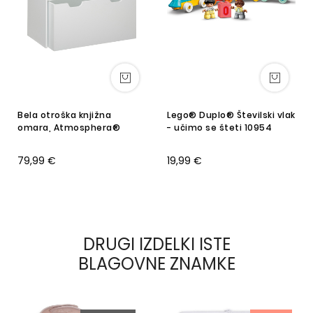
Bela otroška knjižna
Lego® Duplo® Številski vlak
omara, Atmosphera®
- učimo se šteti 10954
79,99 €
19,99 €
DRUGI IZDELKI ISTE
BLAGOVNE ZNAMKE