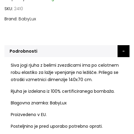
SKU
2410
Brand
BabyLux
Podrobnosti
Siva jogi rjuha z belimi zvezdicami ima po celotnem
robu elastiko za lažje vpenjanje na ležišče. Prilega se
otroški vzmetnici dimenzije 140x70 cm.
Rjuha je izdelana iz 100% certificiranega bombaža.
Blagovna znamka: BabyLux
Proizvedeno v EU.
Posteljnino je pred uporabo potrebno oprati.