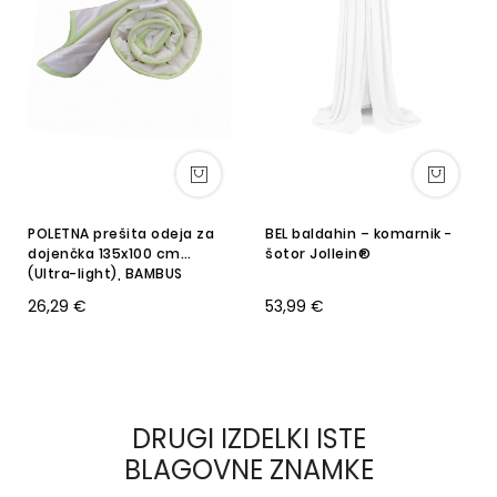
POLETNA prešita odeja za
BEL baldahin – komarnik -
dojenčka 135x100 cm
šotor Jollein®
(Ultra-light), BAMBUS
26,29 €
53,99 €
DRUGI IZDELKI ISTE
BLAGOVNE ZNAMKE