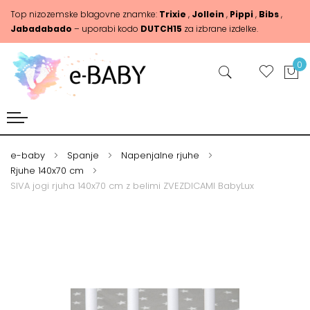
Top nizozemske blagovne znamke:
Trixie
,
Jollein
,
Pippi
,
Bibs
,
Jabadabado
– uporabi kodo
DUTCH15
za izbrane izdelke.
0
e-baby
Spanje
Napenjalne rjuhe
Rjuhe 140x70 cm
SIVA jogi rjuha 140x70 cm z belimi ZVEZDICAMI BabyLux
Skip
Skip
to
to
the
the
end
beginning
of
of