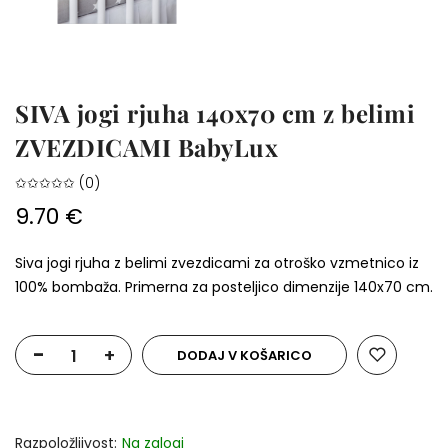
SIVA jogi rjuha 140x70 cm z belimi
ZVEZDICAMI BabyLux
✩✩✩✩✩ (0)
9.70 €
Siva jogi rjuha z belimi zvezdicami za otroško vzmetnico iz
100% bombaža. Primerna za posteljico dimenzije 140x70 cm.
-
+
DODAJ V KOŠARICO
Razpoložljivost:
Na zalogi