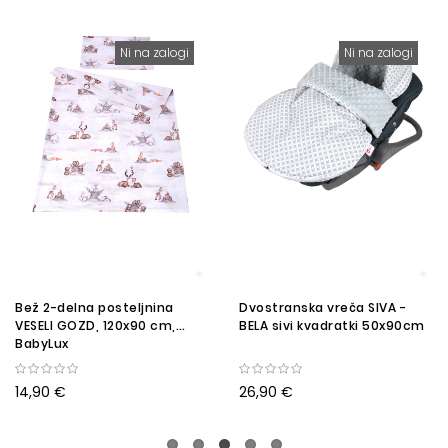
Ni na zalogi
Ni na zalogi
Bež 2-delna posteljnina
Dvostranska vreča SIVA -
VESELI GOZD, 120x90 cm,
BELA sivi kvadratki 50x90cm
BabyLux
14,90 €
26,90 €