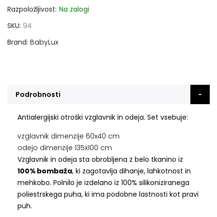
Razpoložljivost:
Na zalogi
SKU
94
Brand
BabyLux
Podrobnosti
Antialergijski otroški vzglavnik in odeja. Set vsebuje:
vzglavnik dimenzije 60x40 cm
odejo dimenzije 135x100 cm
Vzglavnik in odeja sta obrobljena z belo tkanino iz
100% bombaža
, ki zagotavlja dihanje, lahkotnost in
mehkobo. Polnilo je izdelano iz 100% silikoniziranega
poliestrskega puha, ki ima podobne lastnosti kot pravi
puh.