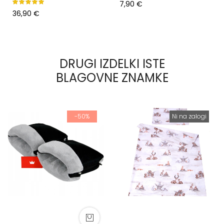
Rating:
7,90 €
100%
36,90 €
DRUGI IZDELKI ISTE
BLAGOVNE ZNAMKE
-50%
Ni na zalogi