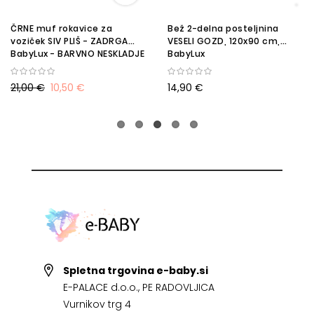
ČRNE muf rokavice za
Bež 2-delna posteljnina
voziček SIV PLIŠ - ZADRGA
VESELI GOZD, 120x90 cm,
BabyLux - BARVNO NESKLADJE
BabyLux
21,00 €
10,50 €
14,90 €
Spletna trgovina e-baby.si
E-PALACE d.o.o., PE RADOVLJICA
Vurnikov trg 4