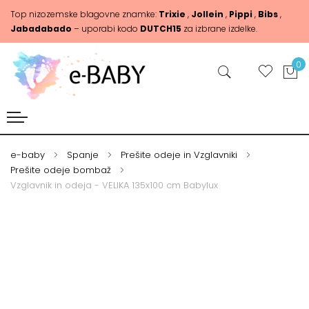
Top nizozemske blagovne znamke:
Trixie
,
Jollein
,
Pippi
,
Bibs
,
Jabadabado
– uporabi kodo
DUTCH15
za izbrane izdelke.
0
e-baby
Spanje
Prešite odeje in Vzglavniki
Prešite odeje bombaž
Vzglavnik in odeja - VELIKA 135x100 cm Babylux
Skip
Skip
to
to
the
the
end
beginning
of
of