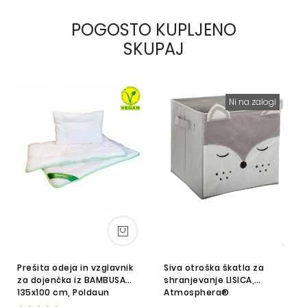
POGOSTO KUPLJENO
SKUPAJ
Ni na zalogi
Prešita odeja in vzglavnik
Siva otroška škatla za
za dojenčka iz BAMBUSA
shranjevanje LISICA,
135x100 cm, Poldaun
Atmosphera®