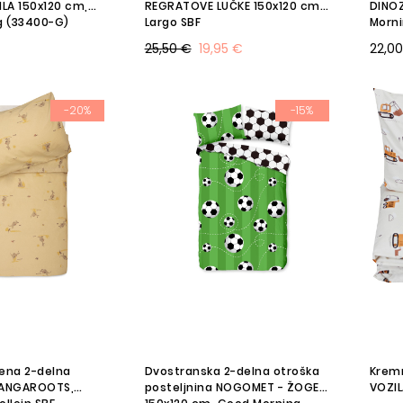
LA 150x120 cm,
REGRATOVE LUČKE 150x120 cm
DINOZ
g (33400-G)
Largo SBF
Morni
25,50 €
19,95 €
22,0
-20%
-15%
ena 2-delna
Dvostranska 2-delna otroška
Kremn
KANGAROOTS,
posteljnina NOGOMET - ŽOGE
VOZIL