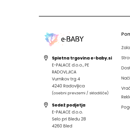
Po
Zal
Stro
Spletna trgovina e-baby.si
E-PALACE d.o.o., PE
Dos
RADOVLJICA
Nači
Vurnikov trg 4
4240 Radovljica
Vrač
(osebni prevzemi / skladišče)
Rek
Sedež podjetja
Pog
E-PALACE d.o.o.
Selo pri Bledu 28
4260 Bled