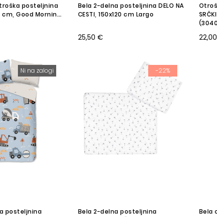
troška posteljnina
Bela 2-delna posteljnina DELO NA
Otroš
 cm, Good Morning
CESTI, 150x120 cm Largo
SRČKI
(3040
25,50 €
22,0
Ni na zalogi
-22%
a posteljnina
Bela 2-delna posteljnina
Bela 