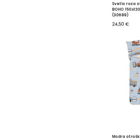
Svetlo roza o
BOHO 150x120
(30689)
24,50 €
Modra otrošk