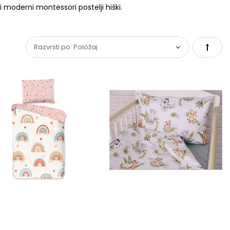
 moderni montessori postelji hiški.
Set
Desce
Direct