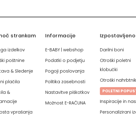
moč strankam
Informacije
Izpostavljeno
oga izdelkov
E-BABY | webshop
Darilni boni
ški poštnine
Podatki o podjetju
Otroški poletni
klobučki
tava & Sledenje
Pogoji poslovanja
Otroški nahrbtnik
ni plačila
Politika zasebnosti
POLETNI POPUS
ila &
Nastavitve piškotkov
lamacije
Inspiracije in nas
Možnost E-RAČUNA
osta vprašanja
Personalizirani iz