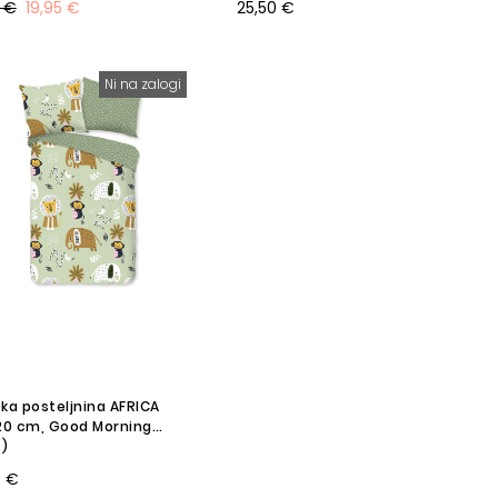
 €
19,95 €
25,50 €
Ni na zalogi
ka posteljnina AFRICA
20 cm, Good Morning
7)
0 €