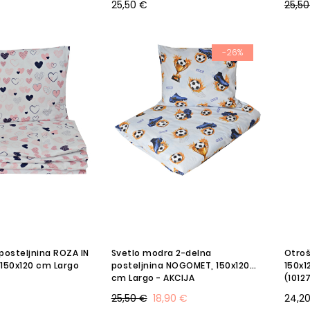
25,50 €
25,50
-26%
posteljnina ROZA IN
Svetlo modra 2-delna
Otroš
 150x120 cm Largo
posteljnina NOGOMET, 150x120
150x1
cm Largo - AKCIJA
(1012
25,50 €
18,90 €
24,2