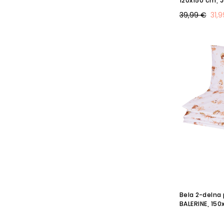
39,99 €
31,
Bela 2-delna 
BALERINE, 150