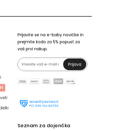
Prijavite se na e-baby novičke in
prejmite kodo za 5% popust za
vaš prvi nakup.
Prijava
i
TI
veti
delki
Seznam za dojenčka