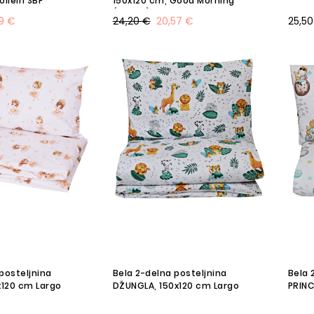
120x150 cm, Jollein SBF
150x120 cm, Good Morning
(30344) SF
99 €
24,20 €
20,57 €
25,50
posteljnina
Bela 2-delna posteljnina
Bela 
x120 cm Largo
DŽUNGLA, 150x120 cm Largo
PRINC