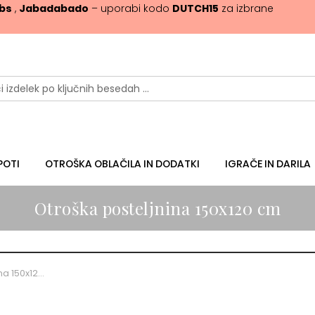
ibs
,
Jabadabado
– uporabi kodo
DUTCH15
za izbrane
POTI
OTROŠKA OBLAČILA IN DODATKI
IGRAČE IN DARILA
Otroška posteljnina 150x120 cm
Otroška posteljnina 150x120 cm