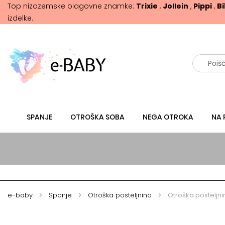
Top nizozemske blagovne znamke:
Trixie
,
Jollein
,
Pippi
,
B
izdelke.
Išči
SPANJE
OTROŠKA SOBA
NEGA OTROKA
NA 
e-baby
Spanje
Otroška posteljnina