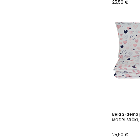
25,50 €
Bela 2-delna 
MODRI SRČKI,
25,50 €