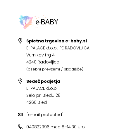
Spletna trgovina e-baby.si
E-PALACE d.o.o., PE RADOVLJICA
Vurnikov trg 4
4240 Radovljica
(osebni prevzemi / skladišče)
Sedež podjetja
E-PALACE d.o.o.
Selo pri Bledu 28
4260 Bled
[email protected]
040822996 med 8–14.30 uro