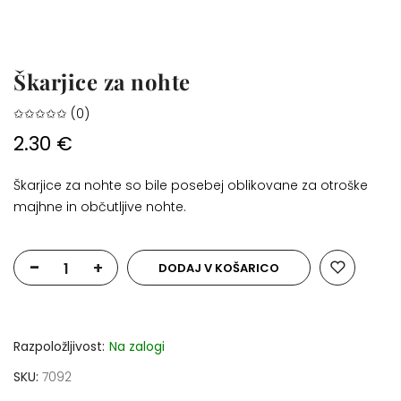
Škarjice za nohte
✩✩✩✩✩ (0)
2.30 €
Škarjice za nohte so bile posebej oblikovane za otroške
majhne in občutljive nohte.
-
+
DODAJ V KOŠARICO
Razpoložljivost:
Na zalogi
SKU
7092