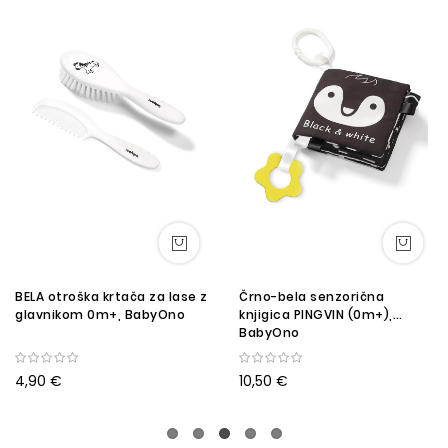
BELA otroška krtača za lase z
Črno-bela senzorična
glavnikom 0m+, BabyOno
knjigica PINGVIN (0m+),
BabyOno
4,90 €
10,50 €