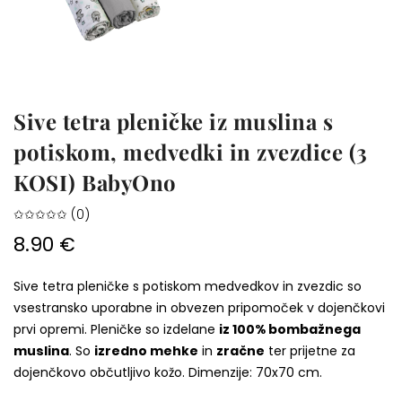
Sive tetra pleničke iz muslina s
potiskom, medvedki in zvezdice (3
KOSI) BabyOno
✩✩✩✩✩ (0)
8.90 €
Sive tetra pleničke s potiskom medvedkov in zvezdic so
vsestransko uporabne in obvezen pripomoček v dojenčkovi
prvi opremi. Pleničke so izdelane
iz 100% bombažnega
muslina
. So
izredno mehke
in
zračne
ter prijetne za
dojenčkovo občutljivo kožo. Dimenzije: 70x70 cm.