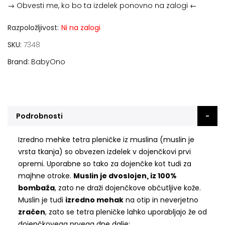
→ Obvesti me, ko bo ta izdelek ponovno na zalogi ←
Razpoložljivost:
Ni na zalogi
SKU
7348
Brand
BabyOno
Podrobnosti
Izredno mehke tetra pleničke iz muslina (muslin je
vrsta tkanja) so obvezen izdelek v dojenčkovi prvi
opremi. Uporabne so tako za dojenčke kot tudi za
majhne otroke.
Muslin je dvoslojen, iz 100%
bombaža
, zato ne draži dojenčkove občutljive kože.
Muslin je tudi
izredno mehak
na otip in neverjetno
zračen
, zato se tetra pleničke lahko uporabljajo že od
dojenčkovega prvega dne dalje: