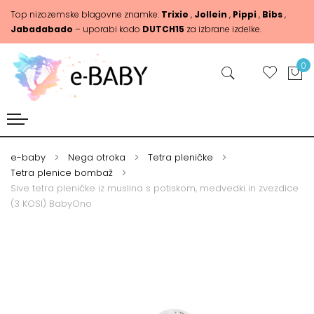
Top nizozemske blagovne znamke:
Trixie
,
Jollein
,
Pippi
,
Bibs
,
Jabadabado
– uporabi kodo
DUTCH15
za izbrane izdelke.
0
e-baby
Nega otroka
Tetra pleničke
Tetra plenice bombaž
Sive tetra pleničke iz muslina s potiskom, medvedki in zvezdice
(3 KOSI) BabyOno
Skip
Skip
to
to
the
the
end
beginning