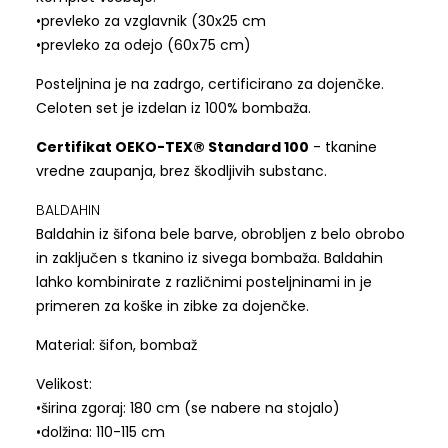
•prevleko za vzglavnik (30x25 cm
•prevleko za odejo (60x75 cm)
Posteljnina je na zadrgo, certificirano za dojenčke.
Celoten set je izdelan iz 100% bombaža.
Certifikat OEKO-TEX® Standard 100
- tkanine
vredne zaupanja, brez škodljivih substanc.
BALDAHIN
Baldahin iz šifona bele barve, obrobljen z belo obrobo
in zaključen s tkanino iz sivega bombaža. Baldahin
lahko kombinirate z različnimi posteljninami in je
primeren za koške in zibke za dojenčke.
Material: šifon, bombaž
Velikost:
•širina zgoraj: 180 cm (se nabere na stojalo)
•dolžina: 110-115 cm