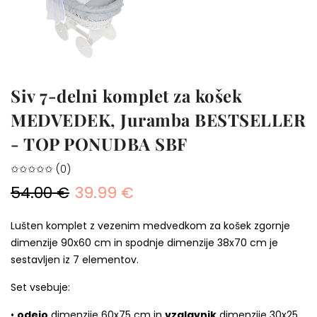
Siv 7-delni komplet za košek
MEDVEDEK, Juramba BESTSELLER
- TOP PONUDBA SBF
✩✩✩✩✩ (0)
54.00 €
39.99 €
Lušten komplet z vezenim medvedkom za košek zgornje
dimenzije 90x60 cm in spodnje dimenzije 38x70 cm je
sestavljen iz 7 elementov.
Set vsebuje:
•
odejo
dimenzije 60x75 cm in
vzglavnik
dimenzije 30x25