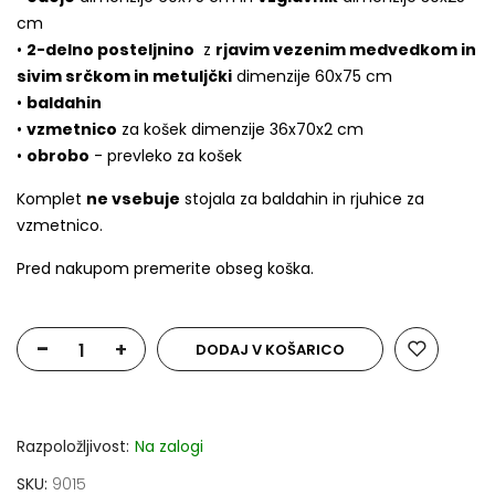
cm
•
2-delno posteljnino
z
rjavim vezenim medvedkom in
sivim srčkom in metuljčki
dimenzije 60x75 cm
•
baldahin
•
vzmetnico
za košek dimenzije 36x70x2 cm
•
obrobo
- prevleko za košek
Komplet
ne vsebuje
stojala za baldahin in rjuhice za
vzmetnico.
Pred nakupom premerite obseg koška.
-
+
DODAJ V KOŠARICO
Razpoložljivost:
Na zalogi
SKU
9015