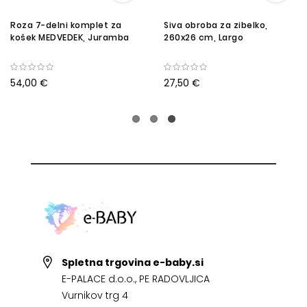
Roza 7-delni komplet za
Siva obroba za zibelko,
košek MEDVEDEK, Juramba
260x26 cm, Largo
54,00 €
27,50 €
Spletna trgovina e-baby.si
E-PALACE d.o.o., PE RADOVLJICA
Vurnikov trg 4