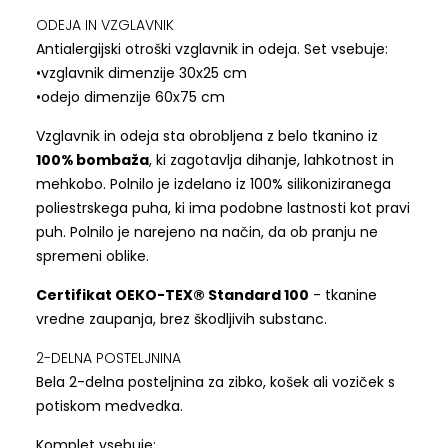
ODEJA IN VZGLAVNIK
Antialergijski otroški vzglavnik in odeja. Set vsebuje:
•vzglavnik dimenzije 30x25 cm
•odejo dimenzije 60x75 cm
Vzglavnik in odeja sta obrobljena z belo tkanino iz
100% bombaža
, ki zagotavlja dihanje, lahkotnost in
mehkobo. Polnilo je izdelano iz 100% silikoniziranega
poliestrskega puha, ki ima podobne lastnosti kot pravi
puh. Polnilo je narejeno na način, da ob pranju ne
spremeni oblike.
Certifikat OEKO-TEX® Standard 100
- tkanine
vredne zaupanja, brez škodljivih substanc.
2-DELNA POSTELJNINA
Bela 2-delna posteljnina za zibko, košek ali voziček s
potiskom medvedka.
Komplet vsebuje: