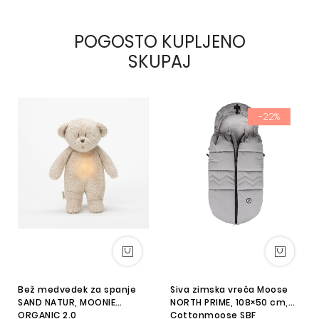
POGOSTO KUPLJENO
SKUPAJ
-22%
Bež medvedek za spanje
Siva zimska vreča Moose
SAND NATUR, MOONIE
NORTH PRIME, 108×50 cm,
ORGANIC 2.0
Cottonmoose SBF