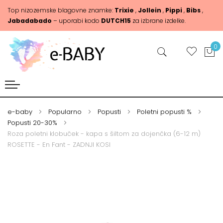
Top nizozemske blagovne znamke:
Trixie
,
Jollein
,
Pippi
,
Bibs
,
Jabadabado
– uporabi kodo
DUTCH15
za izbrane izdelke.
0
e-baby
Popularno
Popusti
Poletni popusti %
Popusti 20-30%
Roza poletni klobuček - kapa s šiltom za dojenčka (6-12 m)
ROSETTE - En Fant - ZADNJI KOSI
Skip
Skip
to
to
the
the
end
beginning