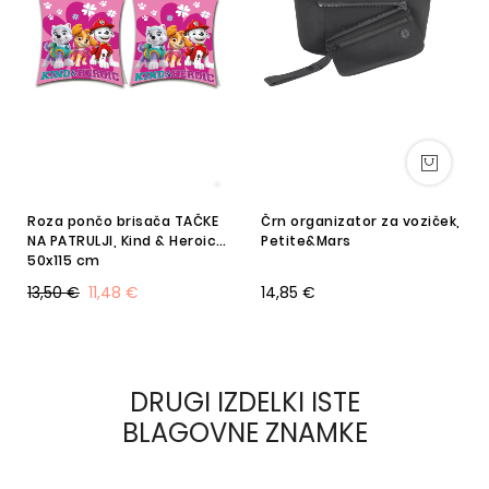
Roza pončo brisača TAČKE
Črn organizator za voziček,
NA PATRULJI, Kind & Heroic,
Petite&Mars
50x115 cm
13,50 €
11,48 €
14,85 €
DRUGI IZDELKI ISTE
BLAGOVNE ZNAMKE