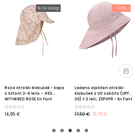
Ni na zalogi
-22%
Roza otroški klobuček - kapa
Ledeno vijoličen otroški
s šiltom 2-4 leta – 453
klobuček z UV zaščito (UPF
WITHERED ROSE En Fant
30) 1-2 leti, ZEPHYR - En Fant
SF
14,95 €
17,50 €
13,70 €