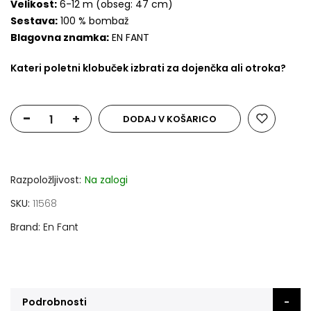
Velikost:
6-12 m (obseg: 47 cm)
Sestava:
100 % bombaž
Blagovna znamka:
EN FANT
Kateri poletni klobuček izbrati za dojenčka ali otroka?
-
+
DODAJ V KOŠARICO
Razpoložljivost:
Na zalogi
SKU
11568
Brand
En Fant
Podrobnosti