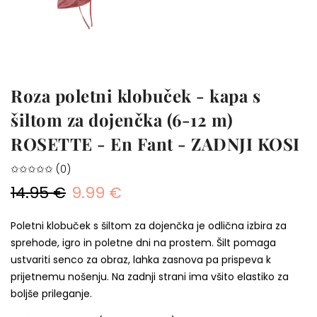
Roza poletni klobuček - kapa s
šiltom za dojenčka (6-12 m)
ROSETTE - En Fant - ZADNJI KOSI
✩✩✩✩✩ (0)
14.95 €
9.99 €
Poletni klobuček s šiltom za dojenčka je odlična izbira za
sprehode, igro in poletne dni na prostem. Šilt pomaga
ustvariti senco za obraz, lahka zasnova pa prispeva k
prijetnemu nošenju. Na zadnji strani ima všito elastiko za
boljše prileganje.