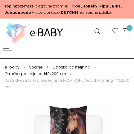
Top nizozemske blagovne znamke:
Trixie
,
Jollein
,
Pippi
,
Bibs
,
Jabadabado
– uporabi kodo
DUTCH15
za izbrane izdelke.
0
e-baby
Spanje
Otroška posteljnina
Otroška posteljnina 140x200 cm
Roza dvostranska posteljnina RJAV KONJ Good Morning 140x200
cm
Skip
Skip
to
to
the
the
end
beginning