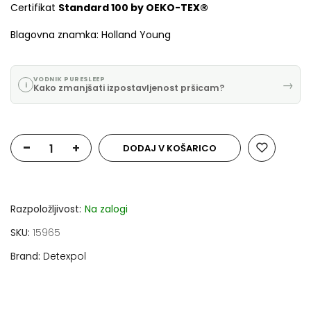
Certifikat
Standard 100 by OEKO-TEX®
Blagovna znamka: Holland Young
VODNIK PURESLEEP
→
i
Kako zmanjšati izpostavljenost pršicam?
-
+
DODAJ V KOŠARICO
Razpoložljivost:
Na zalogi
SKU
15965
Brand
Detexpol