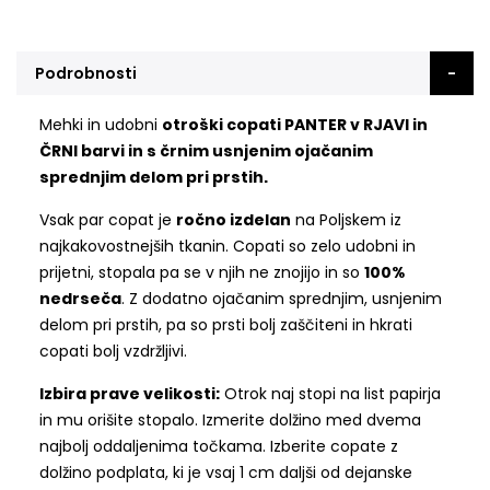
Podrobnosti
Mehki in udobni
otroški copati PANTER v RJAVI in
ČRNI barvi in s črnim
usnjenim ojačanim
sprednjim delom pri prstih.
Vsak par copat je
ročno izdelan
na Poljskem iz
najkakovostnejših tkanin. Copati so zelo udobni in
prijetni, stopala pa se v njih ne znojijo in so
100%
nedrseča
. Z dodatno ojačanim sprednjim, usnjenim
delom pri prstih, pa so prsti bolj zaščiteni in hkrati
copati bolj vzdržljivi.
Izbira prave velikosti:
Otrok naj stopi na list papirja
in mu orišite stopalo. Izmerite dolžino med dvema
najbolj oddaljenima točkama. Izberite copate z
dolžino podplata, ki je vsaj 1 cm daljši od dejanske