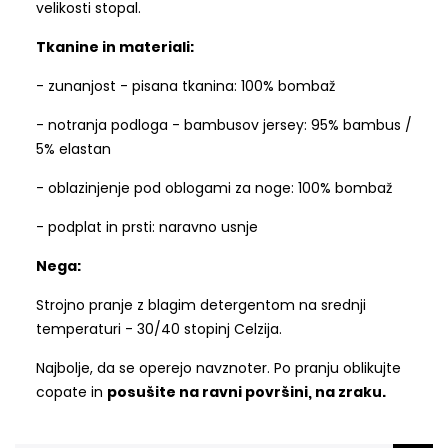
velikosti stopal.
Tkanine in materiali:
- zunanjost - pisana tkanina: 100% bombaž
- notranja podloga - bambusov jersey: 95% bambus /
5% elastan
- oblazinjenje pod oblogami za noge: 100% bombaž
- podplat in prsti: naravno usnje
Nega:
Strojno pranje z blagim detergentom na srednji
temperaturi - 30/40 stopinj Celzija.
Najbolje, da se operejo navznoter. Po pranju oblikujte
copate in
posušite na ravni površini, na zraku.