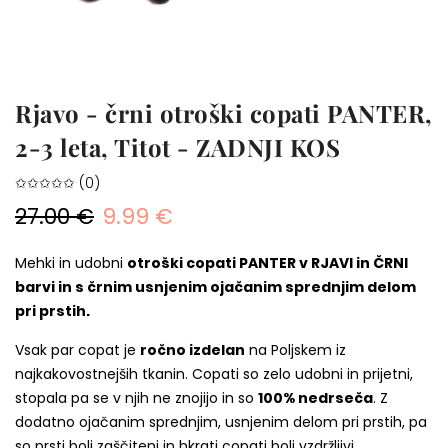
Rjavo - črni otroški copati PANTER,
2-3 leta, Titot - ZADNJI KOS
✩✩✩✩✩ (0)
27.00 €
9.99 €
Mehki in udobni
otroški copati PANTER v RJAVI in ČRNI
barvi in s črnim
usnjenim ojačanim sprednjim delom
pri prstih.
Vsak par copat je
ročno izdelan
na Poljskem iz
najkakovostnejših tkanin. Copati so zelo udobni in prijetni,
stopala pa se v njih ne znojijo in so
100% nedrseča
. Z
dodatno ojačanim sprednjim, usnjenim delom pri prstih, pa
so prsti bolj zaščiteni in hkrati copati bolj vzdržljivi.