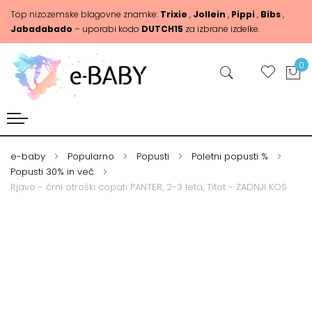
Top nizozemske blagovne znamke:
Trixie
,
Jollein
,
Pippi
,
Bibs
,
Jabadabado
– uporabi kodo
DUTCH15
za izbrane izdelke.
0
e-baby
Popularno
Popusti
Poletni popusti %
Popusti 30% in več
Rjavo - črni otroški copati PANTER, 2-3 leta, Titot - ZADNJI KOS
Skip
Skip
to
to
the
the
end
beginning
of
of