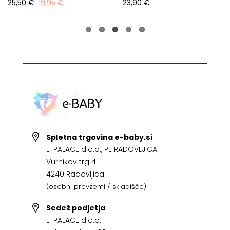
25,50 €
19,95 €
23,90 €
Spletna trgovina e-baby.si
E-PALACE d.o.o., PE RADOVLJICA
Vurnikov trg 4
4240 Radovljica
(osebni prevzemi / skladišče)
Sedež podjetja
E-PALACE d.o.o.