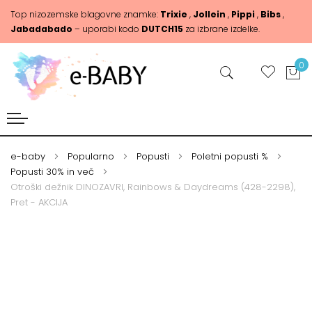
Top nizozemske blagovne znamke:
Trixie
,
Jollein
,
Pippi
,
Bibs
,
Jabadabado
– uporabi kodo
DUTCH15
za izbrane izdelke.
0
e-baby
Popularno
Popusti
Poletni popusti %
Popusti 30% in več
Otroški dežnik DINOZAVRI, Rainbows & Daydreams (428-2298),
Pret - AKCIJA
Skip
Skip
to
to
the
the
end
beginning