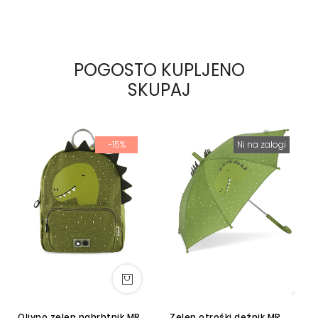
POGOSTO KUPLJENO
SKUPAJ
-15%
Ni na zalogi
Olivno zelen nahrbtnik MR.
Zelen otroški dežnik MR.