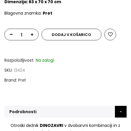
Dimenzija: 63 x 70 x 70 cm
Blagovna znamka:
Pret
-
+
DODAJ V KOŠARICO
Razpoložljivost:
Na zalogi
SKU
13424
Brand
Pret
Podrobnosti
Otroški dežnik
DINOZAVRI
v dvobarvni kombinaciji in z