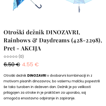
Otroški dežnik DINOZAVRI,
Rainbows & Daydreams (428-2298),
Pret - AKCIJA
✩✩✩✩✩ (0)
6.50 €
4.55 €
Otroški dežnik
DINOZAVRI
v dvobarvni kombinaciji in z
motivom pisanih dinozavrov, bo vašemu malčku popestrili
še tako turoben in deževen dan. Dežnik je po velikosti
prilagojen za otroke in je praktičen za uporabo, saj
omogoča enostavno odpiranje in zapiranje.