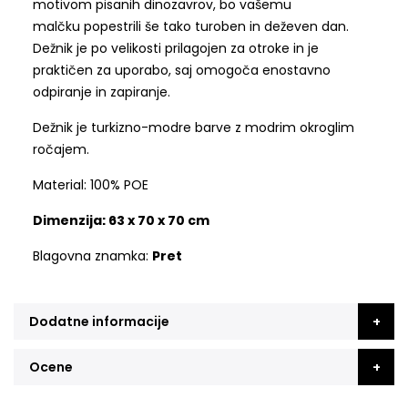
motivom pisanih dinozavrov, bo vašemu
malčku popestrili še tako turoben in deževen dan.
Dežnik je po velikosti prilagojen za otroke in je
praktičen za uporabo, saj omogoča enostavno
odpiranje in zapiranje.
Dežnik je turkizno-modre barve z modrim okroglim
ročajem.
Material: 100% POE
Dimenzija: 63 x 70 x 70 cm
Blagovna znamka:
Pret
Dodatne informacije
Ocene