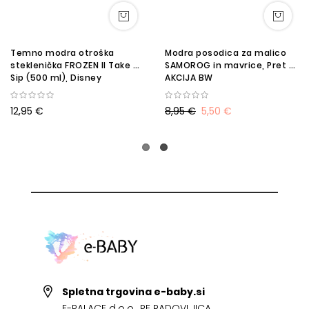
Temno modra otroška
Modra posodica za malico
steklenička FROZEN II Take A
SAMOROG in mavrice, Pret -
Sip (500 ml), Disney
AKCIJA BW
12,95 €
8,95 €
5,50 €
Spletna trgovina e-baby.si
E-PALACE d.o.o., PE RADOVLJICA