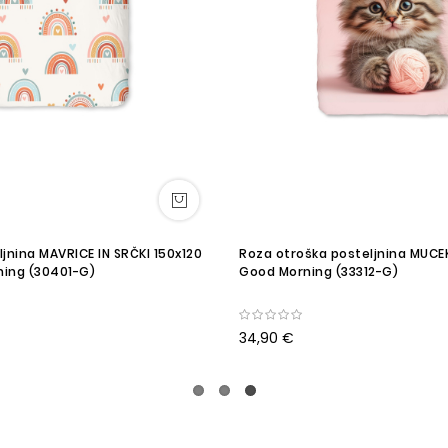
jnina MAVRICE IN SRČKI 150x120
Roza otroška posteljnina MUCE
ing (30401-G)
Good Morning (33312-G)
34,90 €