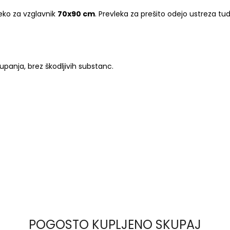
eko za vzglavnik
70x90 cm
. Prevleka za prešito odejo ustreza tud
panja, brez škodljivih substanc.
POGOSTO KUPLJENO SKUPAJ