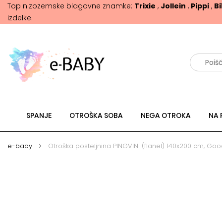
Top nizozemske blagovne znamke:
Trixie
,
Jollein
,
Pippi
,
B
izdelke.
Išči
SPANJE
OTROŠKA SOBA
NEGA OTROKA
NA 
e-baby
Otroška posteljnina PINGVINI (flanel) 140x200 cm, Go
Skip
Skip
to
to
the
the
end
beginning