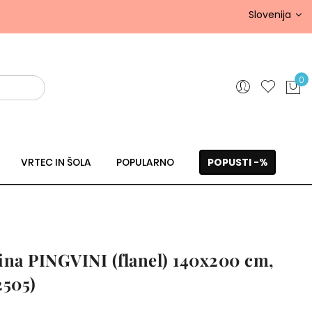
Slovenija
0
VRTEC IN ŠOLA
POPULARNO
POPUSTI -%
ina PINGVINI (flanel) 140x200 cm,
505)