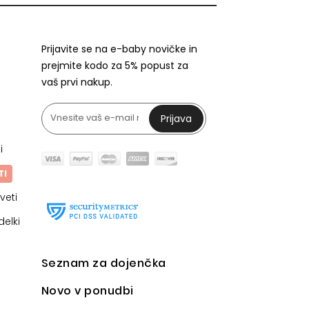
Prijavite se na e-baby novičke in
prejmite kodo za 5% popust za
vaš prvi nakup.
Prijava
i
TI
veti
delki
Seznam za dojenčka
Novo v ponudbi