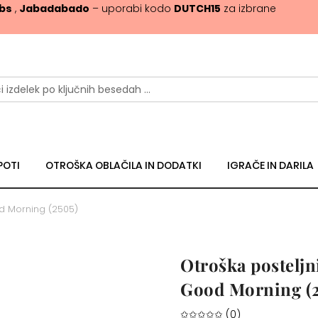
ibs
,
Jabadabado
– uporabi kodo
DUTCH15
za izbrane
POTI
OTROŠKA OBLAČILA IN DODATKI
IGRAČE IN DARILA
od Morning (2505)
Otroška posteljn
Good Morning (2
✩✩✩✩✩ (0)