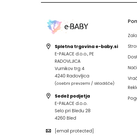
Po
Zal
Stro
Spletna trgovina e-baby.si
E-PALACE d.o.o., PE
Dos
RADOVLJICA
Nači
Vurnikov trg 4
4240 Radovljica
Vrač
(osebni prevzemi / skladišče)
Rek
Sedež podjetja
Pog
E-PALACE d.o.o.
Selo pri Bledu 28
4260 Bled
[email protected]