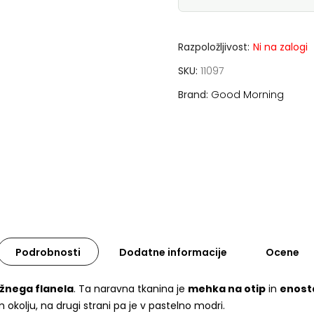
Razpoložljivost:
Ni na zalogi
SKU
11097
Brand
Good Morning
Podrobnosti
Dodatne informacije
Ocene
žnega flanela
. Ta naravna tkanina je
mehka na otip
in
enost
okolju, na drugi strani pa je v pastelno modri.