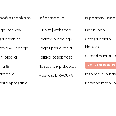
moč strankam
Informacije
Izpostavljeno
oga izdelkov
E-BABY | webshop
Darilni boni
ški poštnine
Podatki o podjetju
Otroški poletni
klobučki
tava & Sledenje
Pogoji poslovanja
Otroški nahrbtnik
ni plačila
Politika zasebnosti
POLETNI POPUS
ila &
Nastavitve piškotkov
lamacije
Inspiracije in nas
Možnost E-RAČUNA
osta vprašanja
Personalizirani iz