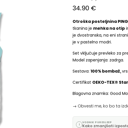
34.90 €
Otroška posteljnina PING
tkanina je
mehka na otip
i
je dvostranska, na eni stra
je v pastelno modri.
Set vključuje prevleko za pr
Model zapenjanja: zadrga.
Sestava:
100% bombaž,
vrs
Certifikat
OEKO-TEX® Stan
Blagovna znamka: Good Mo
→ Obvesti me, ko bo ta iz
VODNIK PURESLEEP
i
Kako zmanjšati izpost