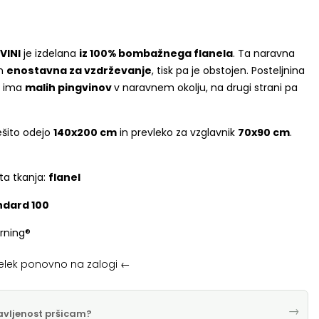
VINI
je izdelana
iz 100% bombažnega flanela
. Ta naravna
n
enostavna za vzdrževanje
, tisk pa je obstojen. Posteljnina
ni ima
malih pingvinov
v naravnem okolju, na drugi strani pa
ešito odejo
140x200 cm
in prevleko za vzglavnik
70x90 cm
.
ta tkanja:
flanel
dard 100
rning®
delek ponovno na zalogi ←
→
avljenost pršicam?