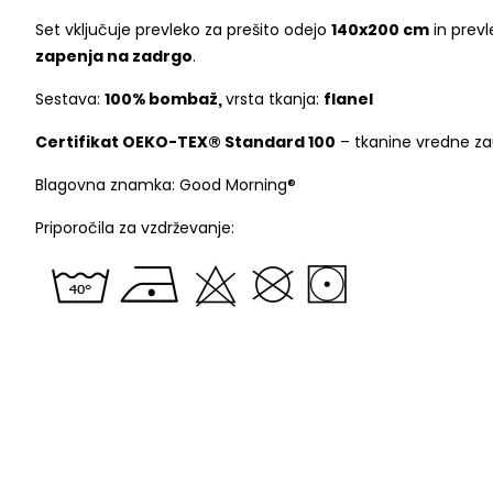
Set vključuje prevleko za prešito odejo
140x200 cm
in prevl
zapenja na zadrgo
.
Sestava:
100% bombaž,
vrsta tkanja:
flanel
Certifikat OEKO-TEX® Standard 100
– tkanine vredne zau
Blagovna znamka: Good Morning®
Priporočila za vzdrževanje: