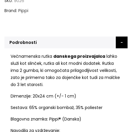
SKU
9026
Brand
Pippi
Podrobnosti
Večnamenska rutka
danskega proizvajalca
lahko
služi kot slinček, rutka ali kot modni dodatek. Rutka
ima 2 gumba, ki omogočata prilagodljivost velikosti,
zato je primerna tako za dojenčke kot tudi za malčke
do 3 let starosti.
Dimenzije: 20x24 cm (+/- 1 cm)
Sestava: 65% organski bombaž, 35% poliester
Blagovna znamka: Pippi® (Danska)
Navodila za vzdrževanje: