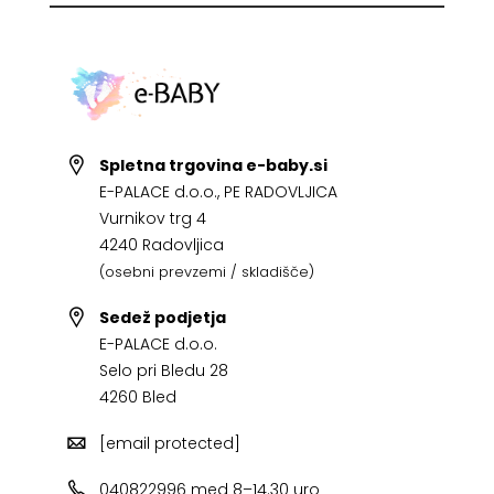
Spletna trgovina e-baby.si
E-PALACE d.o.o., PE RADOVLJICA
Vurnikov trg 4
4240 Radovljica
(osebni prevzemi / skladišče)
Sedež podjetja
E-PALACE d.o.o.
Selo pri Bledu 28
4260 Bled
[email protected]
040822996 med 8–14.30 uro