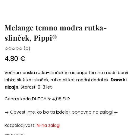
Melange temno modra rutka-
slinček, Pippi®
✩✩✩✩✩ (0)
4.80 €
Večnamenska rutka-slinček v melange temno modri barvi
lahko služi kot slinček, rutka ali kot modni dodatek.
Danski
dizajn
. Starost: 0-3 let
Cena s kodo DUTCH15: 4,08 EUR
→ Obvesti me, ko bo ta izdelek ponovno na zalogi ←
Razpoložljivost:
Ni na zalogi