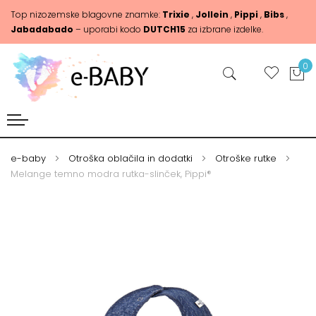
Top nizozemske blagovne znamke:
Trixie
,
Jollein
,
Pippi
,
Bibs
,
Jabadabado
– uporabi kodo
DUTCH15
za izbrane izdelke.
0
e-baby
Otroška oblačila in dodatki
Otroške rutke
Melange temno modra rutka-slinček, Pippi®
Skip
Skip
to
to
the
the
end
beginning
of
of
the
the