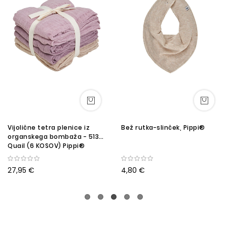
Vijolične tetra plenice iz
Bež rutka-slinček, Pippi®
organskega bombaža - 5130
Quail (6 KOSOV) Pippi®
27,95 €
4,80 €