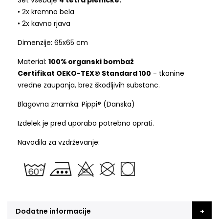
Set vsebuje
4 tetra pleničke:
• 2x kremno bela
• 2x kavno rjava
Dimenzije: 65x65 cm
Material:
100% organski bombaž
Certifikat OEKO-TEX® Standard 100
- tkanine
vredne zaupanja, brez škodljivih substanc.
Blagovna znamka: Pippi® (Danska)
Izdelek je pred uporabo potrebno oprati.
Navodila za vzdrževanje:
Dodatne informacije