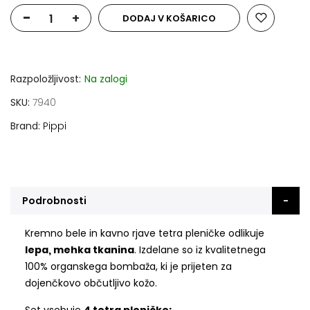
-
+
DODAJ V KOŠARICO
Razpoložljivost:
Na zalogi
SKU
7940
Brand
Pippi
Podrobnosti
Kremno bele in kavno rjave tetra pleničke odlikuje
lepa, mehka tkanina
. Izdelane so iz kvalitetnega
100% organskega bombaža, ki je prijeten za
dojenčkovo občutljivo kožo.