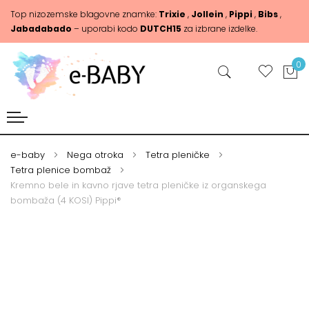
Top nizozemske blagovne znamke:
Trixie
,
Jollein
,
Pippi
,
Bibs
,
Jabadabado
– uporabi kodo
DUTCH15
za izbrane izdelke.
0
e-baby
Nega otroka
Tetra pleničke
Tetra plenice bombaž
Kremno bele in kavno rjave tetra pleničke iz organskega
bombaža (4 KOSI) Pippi®
Skip
Skip
to
to
the
the
end
beginning