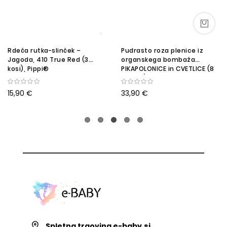
Rdeča rutka-slinček –
Pudrasto roza plenice iz
Jagoda, 410 True Red (3
organskega bombaža
kosi), Pippi®
PIKAPOLONICE in CVETLICE (8
KOSOV) Pippi®
15,90 €
33,90 €
Spletna trgovina e-baby.si