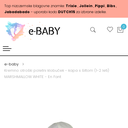
Top nizozemske blagovne znamke:
Trixie
,
Jollein
,
Pippi
,
Bibs
,
Jabadabado
– uporabi kodo
DUTCH15
za izbrane izdelke.
0
e-baby
Kremno otroški poletni klobuček - kapa s šiltom (1-2 leti)
MARSHMALLOW WHITE - En Fant
Skip
Skip
to
to
the
the
end
beginning
of
of