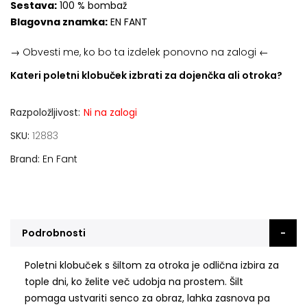
Sestava:
100 % bombaž
Blagovna znamka:
EN FANT
→ Obvesti me, ko bo ta izdelek ponovno na zalogi ←
Kateri poletni klobuček izbrati za dojenčka ali otroka?
Razpoložljivost:
Ni na zalogi
SKU
12883
Brand
En Fant
Podrobnosti
Poletni klobuček s šiltom za otroka je odlična izbira za
tople dni, ko želite več udobja na prostem. Šilt
pomaga ustvariti senco za obraz, lahka zasnova pa