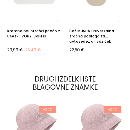
Kremno bel otroški pončo z
Bež MUSLIN univerzalna
ušeski IVORY, Jollein
zračna podloga za
avtosedež ali voziček
5mm, BabyMatex
29,99 €
25,49 €
22,50 €
DRUGI IZDELKI ISTE
BLAGOVNE ZNAMKE
-22%
-22%