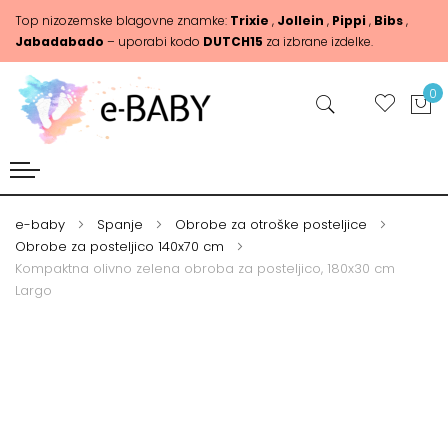
Top nizozemske blagovne znamke:
Trixie
,
Jollein
,
Pippi
,
Bibs
,
Jabadabado
– uporabi kodo
DUTCH15
za izbrane izdelke.
0
e-baby
Spanje
Obrobe za otroške posteljice
Obrobe za posteljico 140x70 cm
Kompaktna olivno zelena obroba za posteljico, 180x30 cm
Largo
Skip
Skip
to
to
the
the
end
beginning