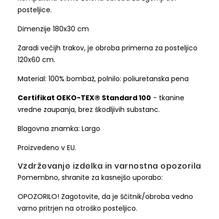
posteljice.
Dimenzije 180x30 cm
Zaradi večijh trakov, je obroba primerna za posteljico
120x60 cm.
Material: 100% bombaž, polnilo: poliuretanska pena
Certifikat OEKO-TEX® Standard 100
- tkanine
vredne zaupanja, brez škodljivih substanc.
Blagovna znamka: Largo
Proizvedeno v EU.
Vzdrževanje izdelka in varnostna opozorila
Pomembno, shranite za kasnejšo uporabo:
OPOZORILO! Zagotovite, da je ščitnik/obroba vedno
varno pritrjen na otroško posteljico.