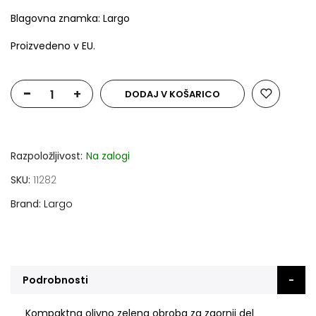
Blagovna znamka: Largo
Proizvedeno v EU.
-
+
DODAJ V KOŠARICO
Razpoložljivost:
Na zalogi
SKU
11282
Brand
Largo
Podrobnosti
Kompaktna olivno zelena obroba za zgornji del