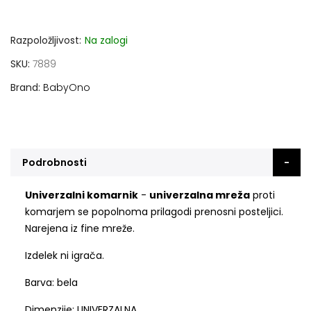
Razpoložljivost:
Na zalogi
SKU
7889
Brand
BabyOno
Podrobnosti
Univerzalni komarnik
-
univerzalna mreža
proti
komarjem se popolnoma prilagodi prenosni posteljici.
Narejena iz fine mreže.
Izdelek ni igrača.
Barva: bela
Dimenzije: UNIVERZALNA