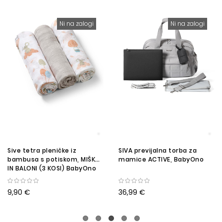
Ni na zalogi
Ni na zalogi
Sive tetra pleničke iz
SIVA previjalna torba za
bambusa s potiskom, MIŠKA
mamice ACTIVE, BabyOno
IN BALONI (3 KOSI) BabyOno
9,90 €
36,99 €