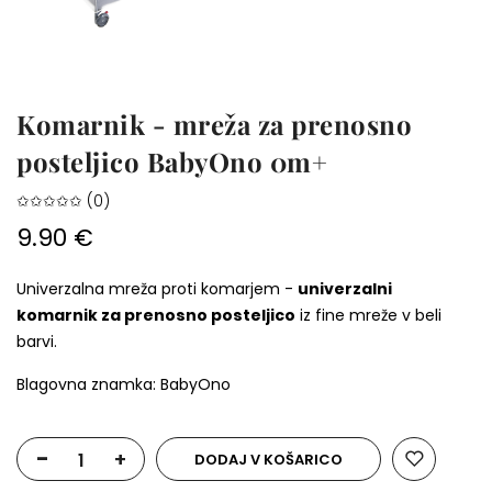
Komarnik - mreža za prenosno
posteljico BabyOno 0m+
✩✩✩✩✩ (0)
9.90 €
Univerzalna mreža proti komarjem -
univerzalni
komarnik za prenosno posteljico
iz fine mreže v beli
barvi.
Blagovna znamka: BabyOno
-
+
DODAJ V KOŠARICO