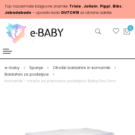
Top nizozemske blagovne znamke:
Trixie
,
Jollein
,
Pippi
,
Bibs
,
Jabadabado
– uporabi kodo
DUTCH15
za izbrane izdelke.
0
e-baby
Spanje
Otroški baldahini in komarniki
Baldahini za posteljice
Komarnik - mreža za prenosno posteljico BabyOno 0m+
Skip
Skip
to
to
the
the
end
beginning
of
of