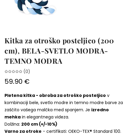
Kitka za otroško posteljico (200
cm), BELA-SVETLO MODRA-
TEMNO MODRA
✩✩✩✩✩ (0)
59.90 €
Pletena kitka - obroba za otroško posteljico
v
kombinaciji bele, svetlo modre in temno modre barve za
zaščito vašega malčka med spanjem. Je
izredno
mehka
in elegantnega videza.
Dolžina:
200 cm (+/-10%)
Varno za otroke
- certifikati: OEKO-TEX® Standard 100.