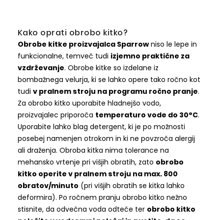
Kako oprati obrobo kitko?
Obrobe kitke proizvajalca Sparrow
niso le lepe in
funkcionalne, temveč tudi
izjemno praktične za
vzdrževanje
. Obrobe kitke so izdelane iz
bombažnega velurja, ki se lahko opere tako ročno kot
tudi
v pralnem stroju na programu ročno pranje
.
Za obrobo kitko uporabite hladnejšo vodo,
proizvajalec priporoča
temperaturo vode do 30°C
.
Uporabite lahko blag detergent, ki je po možnosti
posebej namenjen otrokom in ki ne povzroča alergij
ali draženja. Obroba kitka nima tolerance na
mehansko vrtenje pri višjih obratih, zato
obrobo
kitko operite v pralnem stroju na max. 800
obratov/minuto
(pri višjih obratih se kitka lahko
deformira). Po ročnem pranju obrobo kitko nežno
stisnite, da odvečna voda odteče ter
obrobo kitko