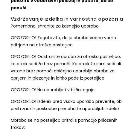
položite v vodoravni položaj in pustite, da se
posuši
.
Vzdrževanje izdelka in varnostna opozorila
Pomembno, shranite za kasnejšo uporabo:
OPOZORILO! Zagotovite, da je obroba vedno varno
pritrjena na otroško posteljico.
OPOZORILO! Odstranite obrobo za otroško posteljico,
ko otrok sedi že brez pomoči. Ko otrok že sam sedi ali
vstane brez pomoči običajno uporablja obrobo za
oprijem in plezanje in lahko pade iz posteljice.
OPOZORILO! Ne uporabljati v bližini ognja.
OPOZORILO! Izdelek pred vsako uporabo preverite, ob
prvih znakih poškodbe prenehajte uporabljati izdelek.
Obroba se na posteljico pritrdi s pomočjo priloženih
trakov: