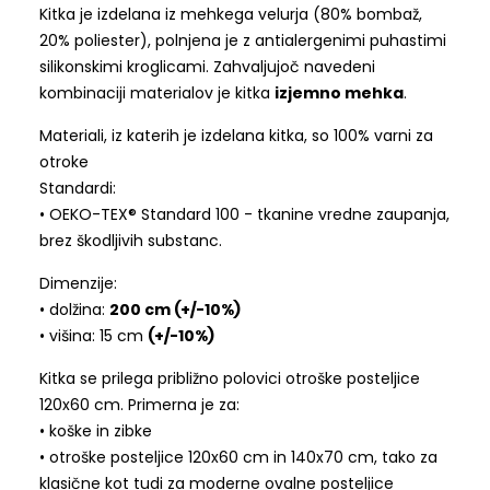
Kitka je izdelana iz mehkega velurja (80% bombaž,
20% poliester), polnjena je z antialergenimi puhastimi
silikonskimi kroglicami. Zahvaljujoč navedeni
kombinaciji materialov je kitka
izjemno mehka
.
Materiali, iz katerih je izdelana kitka, so 100% varni za
otroke
Standardi:
• OEKO-TEX® Standard 100 - tkanine vredne zaupanja,
brez škodljivih substanc.
Dimenzije:
• dolžina:
200 cm (+/-10%)
• višina: 15 cm
(+/-10%)
Kitka se prilega približno polovici otroške posteljice
120x60 cm. Primerna je za:
• koške in zibke
• otroške posteljice 120x60 cm in 140x70 cm, tako za
klasične kot tudi za moderne ovalne posteljice