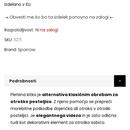
Izdelano v EU.
→ Obvesti me, ko bo ta izdelek ponovno na zalogi ←
Razpoložljivost:
Ni na zalogi
SKU
11271
Brand
Sparrow
Podrobnosti
Pletena kitka je
alternativa klasičnim obrobam za
otroško posteljico
. Z njeno pomočjo se prepreči
morebitne poškodbe dojenčka ali otroka v otroški
posteljici. Je
elegantnega videza
in je zato odlična
tudi kot dekorativni element za otroško sobico.