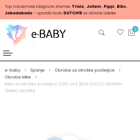
Top nizozemske blagovne znamke:
Trixie
,
Jollein
,
Pippi
,
Bibs
,
Jabadabado
– uporabi kodo
DUTCH15
za izbrane izdelke.
0
e-baby
Spanje
Obrobe za otroške posteljice
Obrobe kitke
Kitka za otroško posteljico (200 cm), BELA-SVETLO MODRA-
TEMNO MODRA
Skip
Skip
to
to
the
the
end
beginning