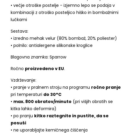
• večje otroške postelje - izjemno lepo se podaja v
kombinaciji z otroško posteljico hiško in bombažnimi
lučkami
Sestava:
• izredno mehak velur (80% bombaž, 20% poliester)
• polnilo: antialergene silikonske kroglice
Blagovna znamka: Sparrow
Ročno
proizvedeno v EU
.
Vzdrževanje:
• pranje v pralnem stroju na programu
ročno pranje
pri temperaturi
do 30°C
•
max. 800 obratov/minuto
(pri višjih obratih se
kitka lahko deformira)
• po pranju
kitko raztegnite in pustite, da se
posuši
• ne uporabljajte kemičnega čiščenja