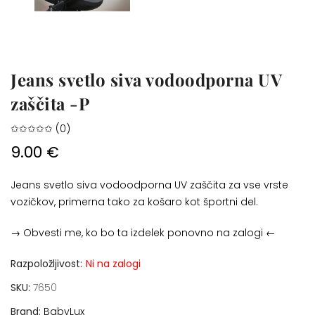
Jeans svetlo siva vodoodporna UV
zaščita -P
✩✩✩✩✩ (0)
9.00 €
Jeans svetlo siva vodoodporna UV zaščita za vse vrste
vozičkov, primerna tako za košaro kot športni del.
→ Obvesti me, ko bo ta izdelek ponovno na zalogi ←
Razpoložljivost:
Ni na zalogi
SKU
7650
Brand
BabyLux