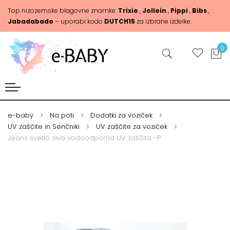
Top nizozemske blagovne znamke:
Trixie
,
Jollein
,
Pippi
,
Bibs
,
Jabadabado
– uporabi kodo
DUTCH15
za izbrane izdelke.
0
e-baby
Na poti
Dodatki za voziček
UV zaščite in Senčniki
UV zaščite za voziček
Jeans svetlo siva vodoodporna UV zaščita -P
Skip
Skip
to
to
the
the
end
beginning
of
of