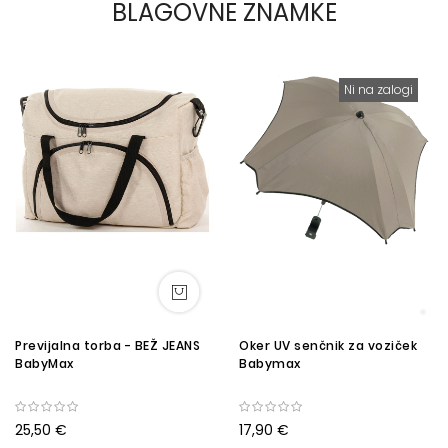
BLAGOVNE ZNAMKE
Ni na zalogi
Previjalna torba - BEŽ JEANS
Oker UV senčnik za voziček
BabyMax
Babymax
25,50 €
17,90 €