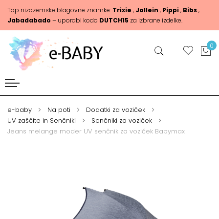
Top nizozemske blagovne znamke:
Trixie
,
Jollein
,
Pippi
,
Bibs
,
Jabadabado
– uporabi kodo
DUTCH15
za izbrane izdelke.
0
e-baby
Na poti
Dodatki za voziček
UV zaščite in Senčniki
Senčniki za voziček
Jeans melange moder UV senčnik za voziček Babymax
Skip
Skip
to
to
the
the
end
beginning
of
of