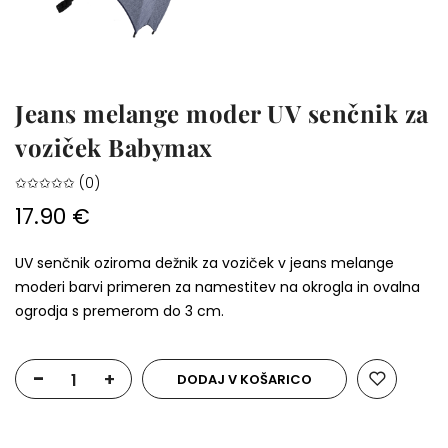
Jeans melange moder UV senčnik za
voziček Babymax
✩✩✩✩✩ (0)
17.90 €
UV senčnik oziroma dežnik za voziček v jeans melange
moderi barvi primeren za namestitev na okrogla in ovalna
ogrodja s premerom do 3 cm.
-
+
DODAJ V KOŠARICO