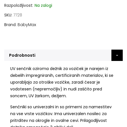
Razpoložljivost:
Na zalogi
SKU
7728
Brand
BabyMax
Podrobnosti
UV senčnik oziroma dežnik za voziček je narejen iz
debelih impregniranih, certificiranih materialov, ki se
uporabljajo za otroške vozičke, zaradi česar je
vodotesen (nepremočljiv) in nudi zaščito pred
soncem, UV žarkom, dežjem.
Senčniki so univerzalni in so primerni za namestitev
na vse vrste vozičkov. Ima univerzalen nosilec za
pritrditev na okrogle in ovalne cevi.
Prilagodljivost