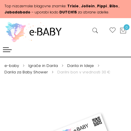
Top nizozemske blagovne znamke:
Trixie
,
Jollein
,
Pippi
,
Bibs
,
Jabadabado
– uporabi kodo
DUTCH15
za izbrane izdelke.
0
e-baby
Igrače in Darila
Darila in Ideje
Darila za Baby Shower
Darilni bon v vrednosti 30 €
Skip
Skip
to
to
the
the
end
beginning
of
of
the
the