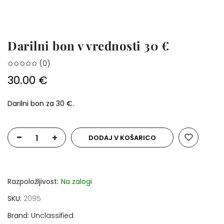
Darilni bon v vrednosti 30 €
✩✩✩✩✩ (0)
30.00 €
Darilni bon za 30 €.
-
+
DODAJ V KOŠARICO
Razpoložljivost:
Na zalogi
SKU
2095
Brand
Unclassified