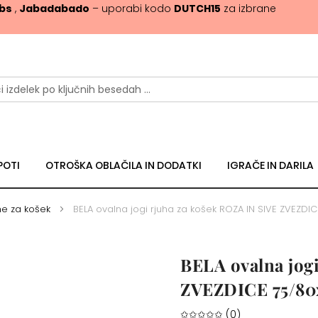
ibs
,
Jabadabado
– uporabi kodo
DUTCH15
za izbrane
POTI
OTROŠKA OBLAČILA IN DODATKI
IGRAČE IN DARILA
he za košek
BELA ovalna jogi rjuha za košek ROZA IN SIVE ZVEZDI
BELA ovalna jog
ZVEZDICE 75/80
✩✩✩✩✩ (0)