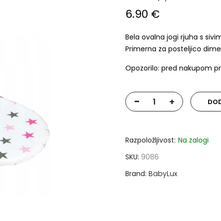
6.90 €
Bela ovalna jogi rjuha s si
Primerna za posteljico dim
Opozorilo: pred nakupom pr
-
+
DOD
Razpoložljivost:
Na zalogi
SKU
9086
Brand
BabyLux