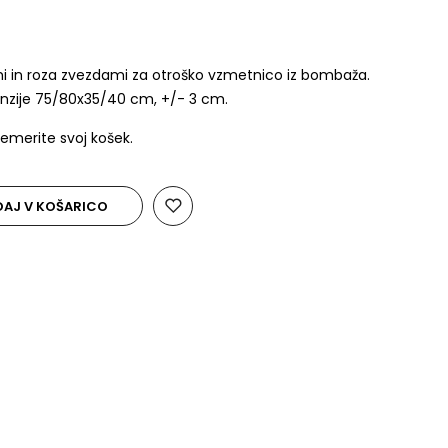
vimi in roza zvezdami za otroško vzmetnico iz bombaža.
enzije 75/80x35/40 cm, +/- 3 cm.
emerite svoj košek.
AJ V KOŠARICO