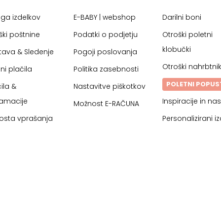
oga izdelkov
E-BABY | webshop
Darilni boni
ški poštnine
Podatki o podjetju
Otroški poletni
klobučki
tava & Sledenje
Pogoji poslovanja
Otroški nahrbtnik
ni plačila
Politika zasebnosti
POLETNI POPUS
ila &
Nastavitve piškotkov
lamacije
Inspiracije in nas
Možnost E-RAČUNA
osta vprašanja
Personalizirani iz