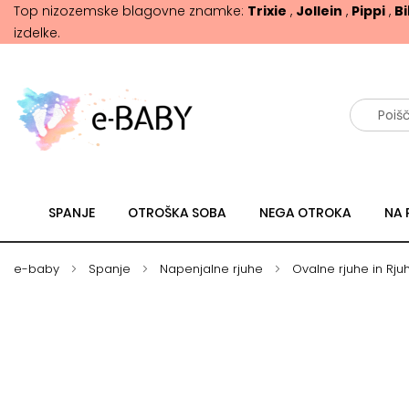
Top nizozemske blagovne znamke:
Trixie
,
Jollein
,
Pippi
,
B
izdelke.
Išči
SPANJE
OTROŠKA SOBA
NEGA OTROKA
NA 
e-baby
Spanje
Napenjalne rjuhe
Ovalne rjuhe in Rju
Skip
Skip
to
to
the
the
end
beginning