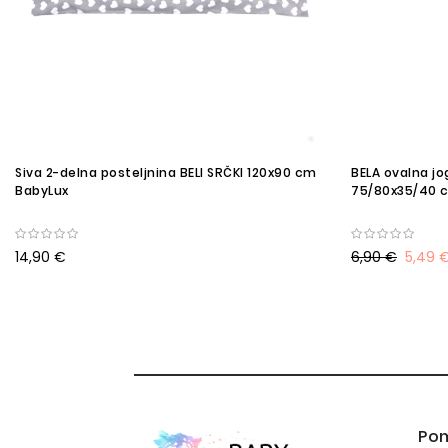
Siva 2-delna posteljnina BELI SRČKI 120x90 cm
BELA ovalna jo
BabyLux
75/80x35/40 c
14,90 €
6,90 €
5,49 
Po