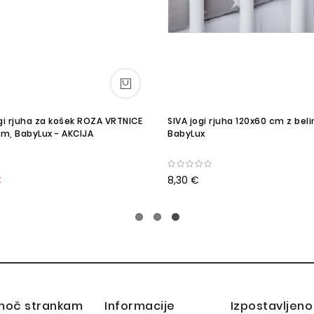
gi rjuha za košek ROZA VRTNICE
SIVA jogi rjuha 120x60 cm z bel
m, BabyLux - AKCIJA
BabyLux
€
8,30 €
moč strankam
Informacije
Izpostavljeno