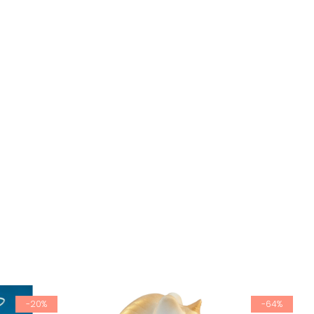
-20%
-64%