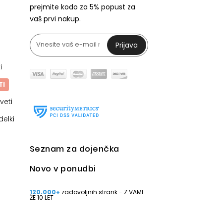
prejmite kodo za 5% popust za
vaš prvi nakup.
Prijava
i
TI
veti
delki
Seznam za dojenčka
Novo v ponudbi
120.000+
zadovoljnih strank - Z VAMI
ŽE 10 LET