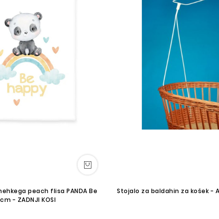
 mehkega peach flisa PANDA Be
Stojalo za baldahin za košek - 
 cm - ZADNJI KOSI