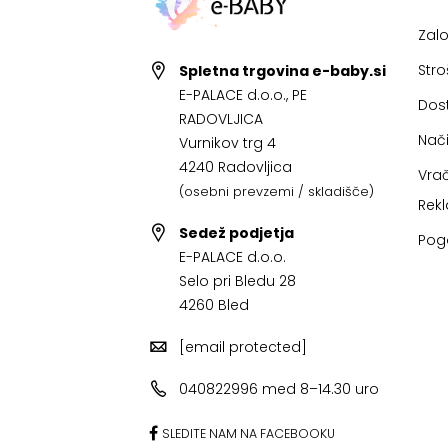
Zal
Stro
Spletna trgovina e-baby.si
E-PALACE d.o.o., PE
Dos
RADOVLJICA
Nači
Vurnikov trg 4
4240 Radovljica
Vrač
(osebni prevzemi / skladišče)
Rek
Sedež podjetja
Pog
E-PALACE d.o.o.
Selo pri Bledu 28
4260 Bled
[email protected]
040822996 med 8–14.30 uro
SLEDITE NAM NA FACEBOOKU