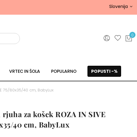
Slovenija
0
VRTEC IN ŠOLA
POPULARNO
POPUSTI -%
CE 75/80x35/40 cm, BabyLux
i rjuha za košek ROZA IN SIVE
x35/40 cm, BabyLux