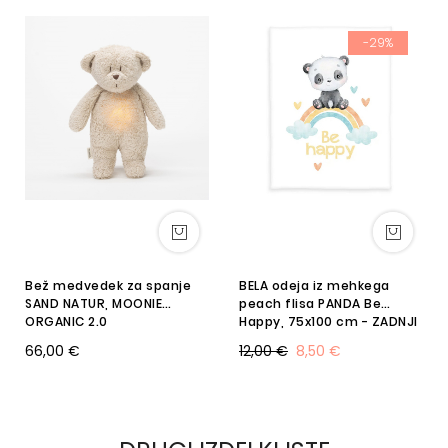
-29%
Bež medvedek za spanje
BELA odeja iz mehkega
SAND NATUR, MOONIE
peach flisa PANDA Be
ORGANIC 2.0
Happy, 75x100 cm - ZADNJI
KOSI
66,00 €
12,00 €
8,50 €