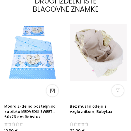
DRUGI IZDELKI ISTE
BLAGOVNE ZNAMKE
Modra 2-delna posteljnina
Bež muslin odeja z
za zibko MEDVEDKI SWEET
vzglavnikom, BabyLux
60x75 cm BabyLux