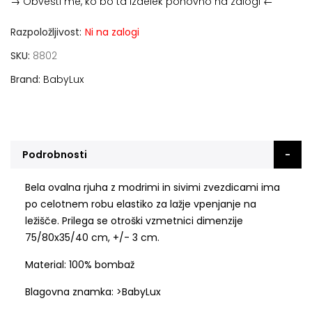
→ Obvesti me, ko bo ta izdelek ponovno na zalogi ←
Razpoložljivost:
Ni na zalogi
SKU
8802
Brand
BabyLux
Podrobnosti
Bela ovalna rjuha z modrimi in sivimi zvezdicami ima
po celotnem robu elastiko za lažje vpenjanje na
ležišče. Prilega se otroški vzmetnici dimenzije
75/80x35/40 cm, +/- 3 cm.
Material: 100% bombaž
Blagovna znamka: >BabyLux