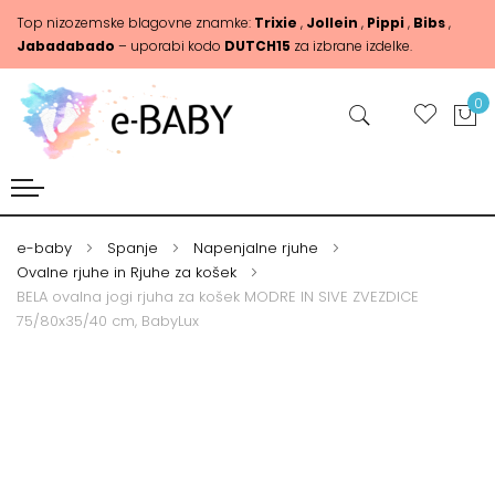
Top nizozemske blagovne znamke:
Trixie
,
Jollein
,
Pippi
,
Bibs
,
Jabadabado
– uporabi kodo
DUTCH15
za izbrane izdelke.
0
e-baby
Spanje
Napenjalne rjuhe
Ovalne rjuhe in Rjuhe za košek
BELA ovalna jogi rjuha za košek MODRE IN SIVE ZVEZDICE
75/80x35/40 cm, BabyLux
Skip
Skip
to
to
the
the
end
beginning