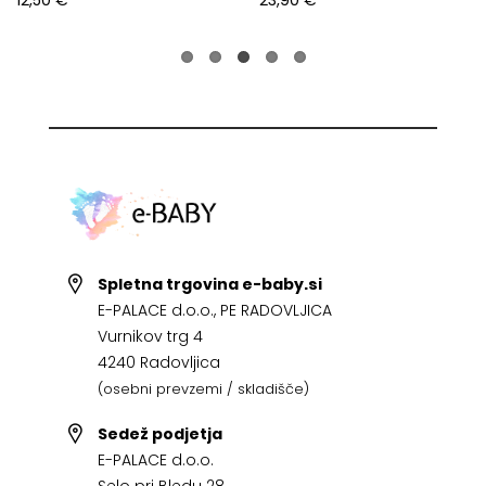
12,50 €
23,90 €
Spletna trgovina e-baby.si
E-PALACE d.o.o., PE RADOVLJICA
Vurnikov trg 4
4240 Radovljica
(osebni prevzemi / skladišče)
Sedež podjetja
E-PALACE d.o.o.