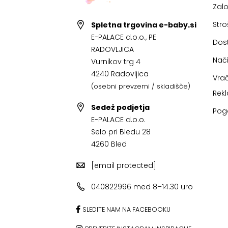
Zal
Stro
Spletna trgovina e-baby.si
E-PALACE d.o.o., PE
Dos
RADOVLJICA
Nači
Vurnikov trg 4
4240 Radovljica
Vrač
(osebni prevzemi / skladišče)
Rek
Sedež podjetja
Pog
E-PALACE d.o.o.
Selo pri Bledu 28
4260 Bled
[email protected]
040822996 med 8–14.30 uro
SLEDITE NAM NA FACEBOOKU