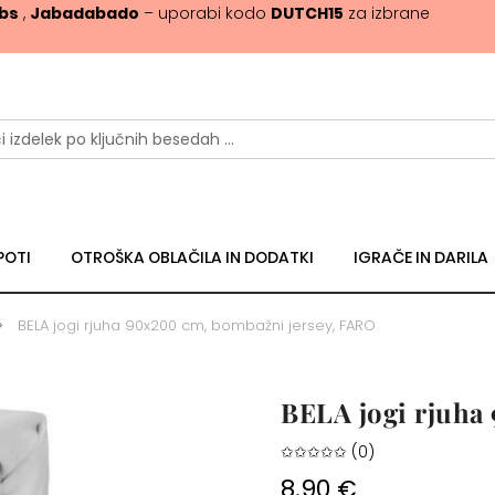
ibs
,
Jabadabado
– uporabi kodo
DUTCH15
za izbrane
POTI
OTROŠKA OBLAČILA IN DODATKI
IGRAČE IN DARILA
BELA jogi rjuha 90x200 cm, bombažni jersey, FARO
BELA jogi rjuha
✩✩✩✩✩ (0)
8.90 €