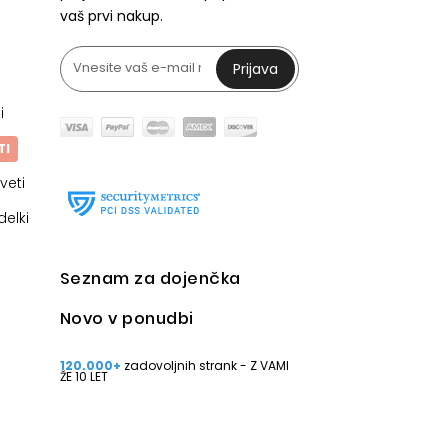
vaš prvi nakup.
Prijava
i
TI
veti
delki
Seznam za dojenčka
Novo v ponudbi
120.000+
zadovoljnih strank - Z VAMI
ŽE 10 LET