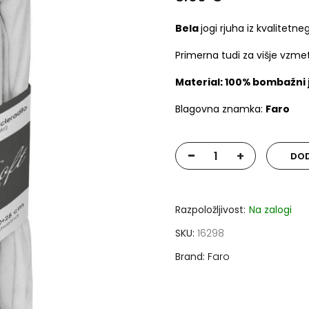
Bela
jogi rjuha iz kvalite
Primerna tudi za višje vzme
Material: 100% bombažni 
Blagovna znamka:
Faro
-
+
DOD
Razpoložljivost:
Na zalogi
SKU
16298
Brand
Faro