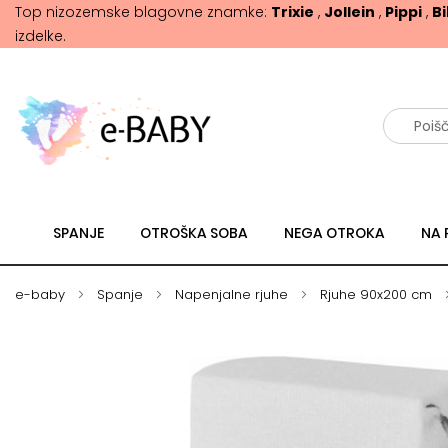
Top nizozemske blagovne znamke:
Trixie
,
Jollein
,
Pippi
,
B
izdelke.
Išči
SPANJE
OTROŠKA SOBA
NEGA OTROKA
NA 
e-baby
Spanje
Napenjalne rjuhe
Rjuhe 90x200 cm
Skip
Skip
to
to
the
the
end
beginning