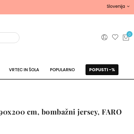
Slovenija
0
VRTEC IN ŠOLA
POPULARNO
POPUSTI -%
 90x200 cm, bombažni jersey, FARO