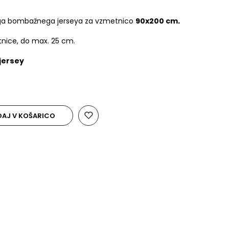
tnega bombažnega jerseya za vzmetnico
90x200 cm.
tnice, do max. 25 cm.
jersey
AJ V KOŠARICO