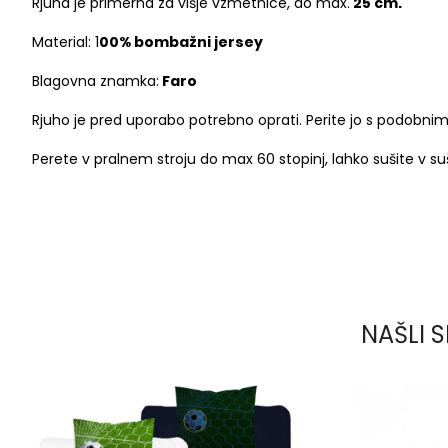
Rjuha je primerna za višje vzmetnice, do max.
25 cm.
Material: 1
00% bombažni jersey
Blagovna znamka:
Faro
Rjuho je pred uporabo potrebno oprati. Perite jo s podobnim
Perete v pralnem stroju do max 60 stopinj, lahko sušite v su
NAŠLI S