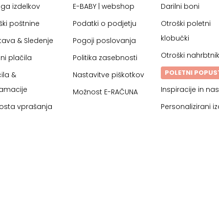
oga izdelkov
E-BABY | webshop
Darilni boni
ški poštnine
Podatki o podjetju
Otroški poletni
klobučki
tava & Sledenje
Pogoji poslovanja
Otroški nahrbtnik
ni plačila
Politika zasebnosti
POLETNI POPUS
ila &
Nastavitve piškotkov
lamacije
Inspiracije in nas
Možnost E-RAČUNA
osta vprašanja
Personalizirani iz