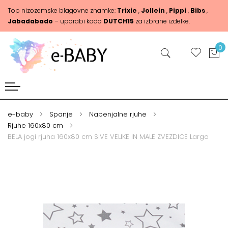
Top nizozemske blagovne znamke:
Trixie
,
Jollein
,
Pippi
,
Bibs
,
Jabadabado
– uporabi kodo
DUTCH15
za izbrane izdelke.
0
e-baby
Spanje
Napenjalne rjuhe
Rjuhe 160x80 cm
BELA jogi rjuha 160x80 cm SIVE VELIKE IN MALE ZVEZDICE Largo
Skip
Skip
to
to
the
the
end
beginning
of
of