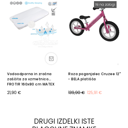
Ni na zalogi
Vodoodporna in zračna
Roza poganjalec Cruzee 12"
zaščita za vzmetnico
- BELA platišča
FROTIR 160x80 cm MATEX
21,90 €
139,90 €
125,91 €
DRUGI IZDELKI ISTE