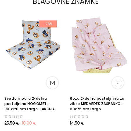
BLAGOVNE ZNAMKE
-26%
Svetlo modra 2-delna
Roza 2-delna posteljnina za
posteljnina NOGOMET,
zibko MEDVEDEK ZASPANKO
150x120 cm Largo - AKCIJA
60x75 cm Largo
25,50 €
18,90 €
14,50 €