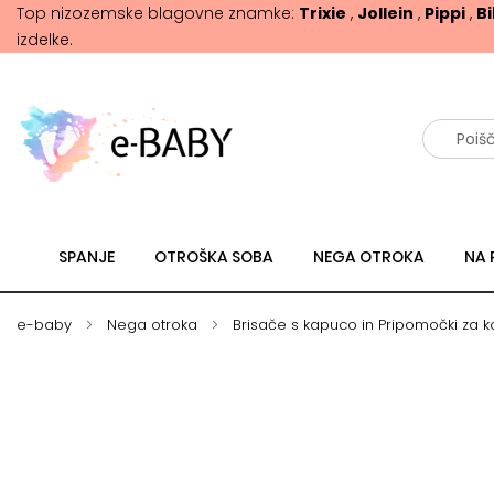
Top nizozemske blagovne znamke:
Trixie
,
Jollein
,
Pippi
,
B
izdelke.
Išči
SPANJE
OTROŠKA SOBA
NEGA OTROKA
NA 
e-baby
Nega otroka
Brisače s kapuco in Pripomočki za 
Skip
Skip
to
to
the
the
end
beginning