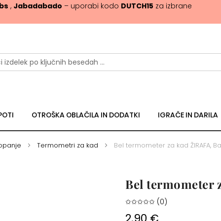
ibs
,
Jabadabado
– uporabi kodo
DUTCH15
za izbrane
POTI
OTROŠKA OBLAČILA IN DODATKI
IGRAČE IN DARILA
kopanje
Termometri za kad
Bel termometer za kad ŽIRAFA, 
Bel termometer 
✩✩✩✩✩ (0)
2.90 €