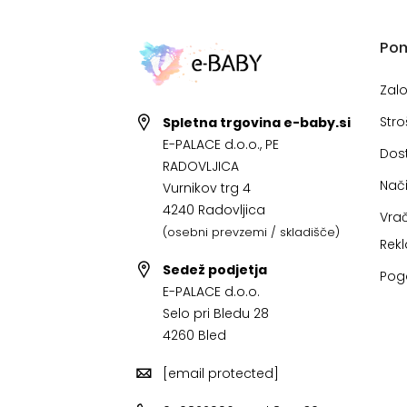
Po
Zal
Stro
Spletna trgovina e-baby.si
E-PALACE d.o.o., PE
Dos
RADOVLJICA
Nači
Vurnikov trg 4
4240 Radovljica
Vrač
(osebni prevzemi / skladišče)
Rek
Sedež podjetja
Pog
E-PALACE d.o.o.
Selo pri Bledu 28
4260 Bled
[email protected]