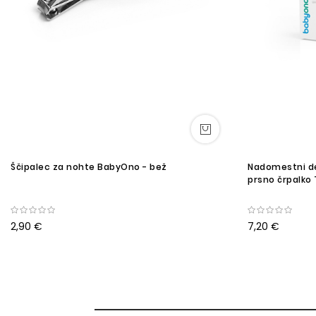
Ščipalec za nohte BabyOno - bež
Nadomestni de
prsno črpalko 
2,90 €
7,20 €