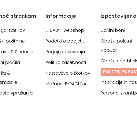
moč strankam
Informacije
Izpostavljeno
oga izdelkov
E-BABY | webshop
Darilni boni
ški poštnine
Podatki o podjetju
Otroški poletni
klobučki
tava & Sledenje
Pogoji poslovanja
Otroški nahrbtnik
ni plačila
Politika zasebnosti
POLETNI POPUS
ila &
Nastavitve piškotkov
lamacije
Inspiracije in nas
Možnost E-RAČUNA
osta vprašanja
Personalizirani iz