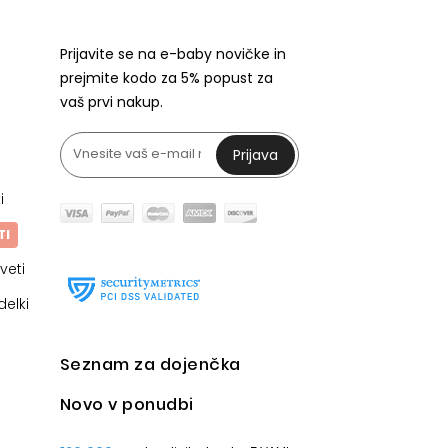
Prijavite se na e-baby novičke in
prejmite kodo za 5% popust za
vaš prvi nakup.
Prijava
i
TI
veti
delki
Seznam za dojenčka
Novo v ponudbi