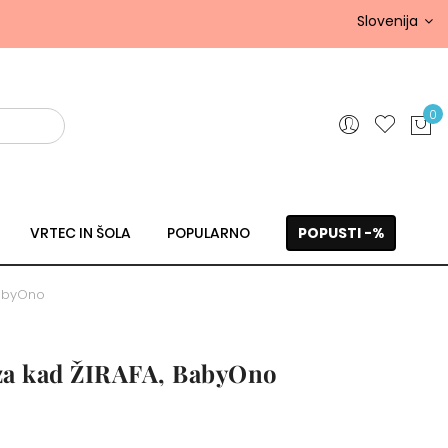
Slovenija
0
VRTEC IN ŠOLA
POPULARNO
POPUSTI -%
BabyOno
za kad ŽIRAFA, BabyOno