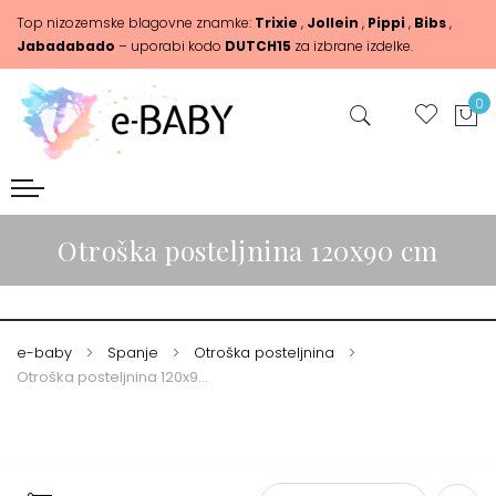
Top nizozemske blagovne znamke:
Trixie
,
Jollein
,
Pippi
,
Bibs
,
Jabadabado
– uporabi kodo
DUTCH15
za izbrane izdelke.
0
Otroška posteljnina 120x90 cm
e-baby
Spanje
Otroška posteljnina
Otroška posteljnina 120x90 cm