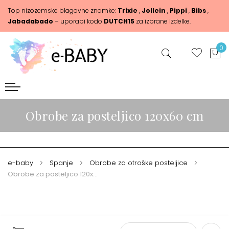
Top nizozemske blagovne znamke:
Trixie
,
Jollein
,
Pippi
,
Bibs
,
Jabadabado
– uporabi kodo
DUTCH15
za izbrane izdelke.
0
Obrobe za posteljico 120x60 cm
e-baby
Spanje
Obrobe za otroške posteljice
Obrobe za posteljico 120x60 cm