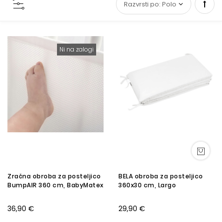
Set
Desc
Ni na zalogi
Direc
Zračna obroba za posteljico
BELA obroba za posteljico
BumpAIR 360 cm, BabyMatex
360x30 cm, Largo
36,90 €
29,90 €