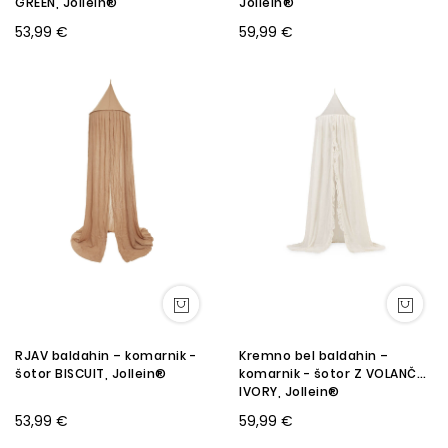
GREEN, Jollein®
Jollein®
53,99 €
59,99 €
RJAV baldahin – komarnik -
Kremno bel baldahin –
šotor BISCUIT, Jollein®
komarnik - šotor Z VOLANČKI,
IVORY, Jollein®
53,99 €
59,99 €