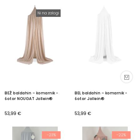
Ni na zalogi
BEŽ baldahin – komarnik -
BEL baldahin – komarnik -
šotor NOUGAT Jollein®
šotor Jollein®
53,99 €
53,99 €
-23%
-22%