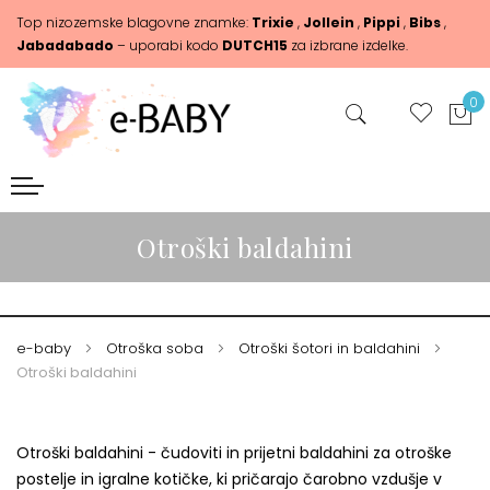
Top nizozemske blagovne znamke:
Trixie
,
Jollein
,
Pippi
,
Bibs
,
Jabadabado
– uporabi kodo
DUTCH15
za izbrane izdelke.
0
Otroški baldahini
e-baby
Otroška soba
Otroški šotori in baldahini
Otroški baldahini
Otroški baldahini - čudoviti in prijetni baldahini za otroške
postelje in igralne kotičke, ki pričarajo čarobno vzdušje v