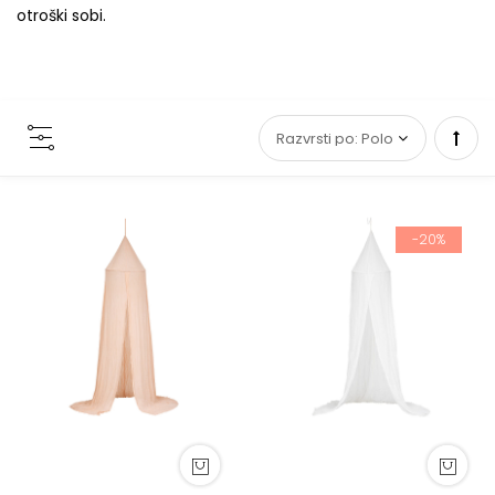
otroški sobi.
Set
Desc
-20%
Direc