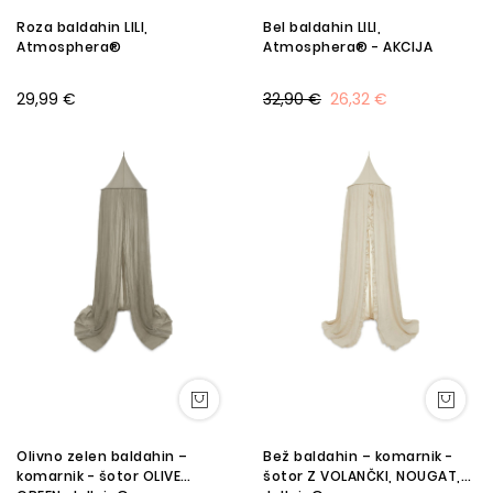
Roza baldahin LILI,
Bel baldahin LILI,
Atmosphera®
Atmosphera® - AKCIJA
29,99 €
32,90 €
26,32 €
Olivno zelen baldahin –
Bež baldahin – komarnik -
komarnik - šotor OLIVE
šotor Z VOLANČKI, NOUGAT,