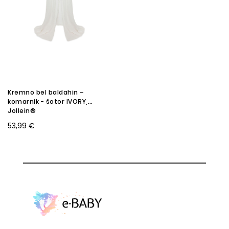
Kremno bel baldahin –
komarnik - šotor IVORY,
Jollein®
53,99 €