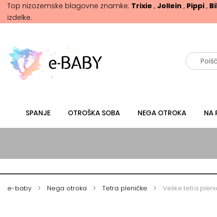
Top nizozemske blagovne znamke:
Trixie
,
Jollein
,
Pippi
,
B
izdelke.
Išči
SPANJE
OTROŠKA SOBA
NEGA OTROKA
NA 
e-baby
Nega otroka
Tetra pleničke