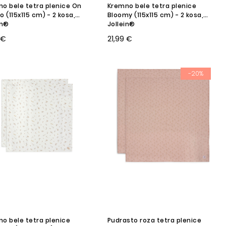
o bele tetra plenice On
Kremno bele tetra plenice
o (115x115 cm) - 2 kosa,
Bloomy (115x115 cm) - 2 kosa,
in®
Jollein®
 €
21,99 €
-20%
o bele tetra plenice
Pudrasto roza tetra plenice