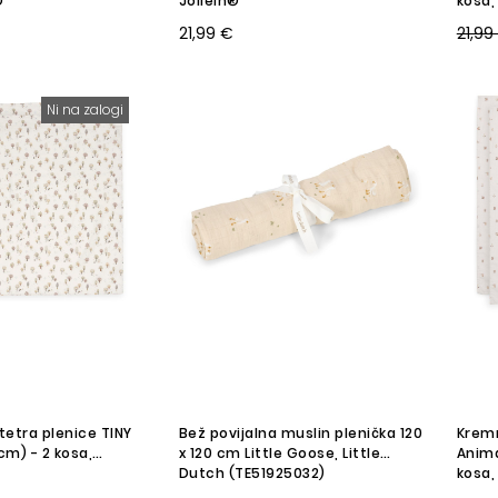
®
Jollein®
21,99 €
21,99
Ni na zalogi
tetra plenice TINY
Bež povijalna muslin plenička 120
Kremn
cm) - 2 kosa,
x 120 cm Little Goose, Little
Anima
Dutch (TE51925032)