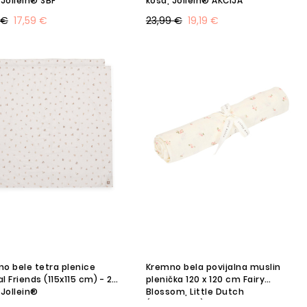
kosa, Jollein® SBF
kosa, Jollein® AKCIJA
 €
17,59 €
23,99 €
19,19 €
o bele tetra plenice
Kremno bela povijalna muslin
l Friends (115x115 cm) - 2
plenička 120 x 120 cm Fairy
kosa, Jollein®
Blossom, Little Dutch
(TE51994031)