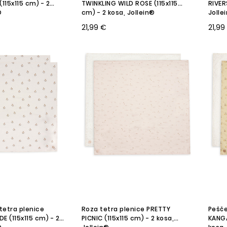
(115x115 cm) - 2
TWINKLING WILD ROSE (115x115
RIVER
®
cm) - 2 kosa, Jollein®
Jolle
21,99 €
21,99
tetra plenice
Roza tetra plenice PRETTY
Pešče
E (115x115 cm) - 2
PICNIC (115x115 cm) - 2 kosa,
KANGA