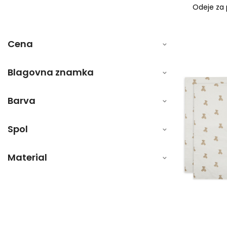
Odeje za p
Cena
Blagovna znamka
Barva
Spol
Material