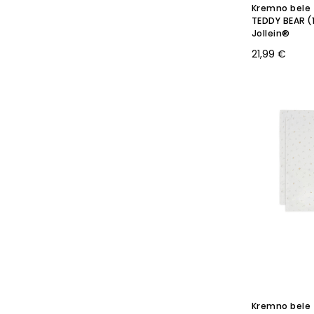
Kremno bele 
TEDDY BEAR (1
Jollein®
21,99 €
Kremno bele 