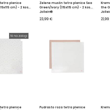
tetra plenice
Zelene muslin tetra plenice Sea
Kremn
15x115 cm) - 2 kosa,
Green/Ivory (115x115 cm) - 2 kosa,
the G
Jollein®
Jolle
23,99 €
21,99
Ni na zalogi
tetra plenice
Pudrasto roza tetra plenice
Kremn