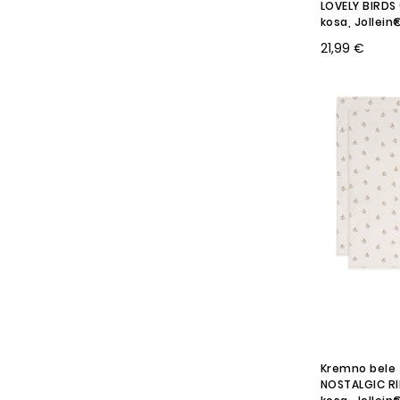
LOVELY BIRDS 
kosa, Jollein
21,99 €
Kremno bele 
NOSTALGIC RID