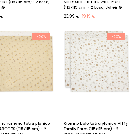
SIDE (115x115 cm) - 2 kosa,
MIFFY SILHOUETTES WILD ROSE
in®
(115x115 cm) - 2 kosa, Jollein®
SBF
 €
23,99 €
19,19 €
-20%
-20%
no rumene tetra plenice
Kremno bele tetra plenice Miffy
ROOTS (115x115 cm) - 2
Family Farm (115x115 cm) - 2