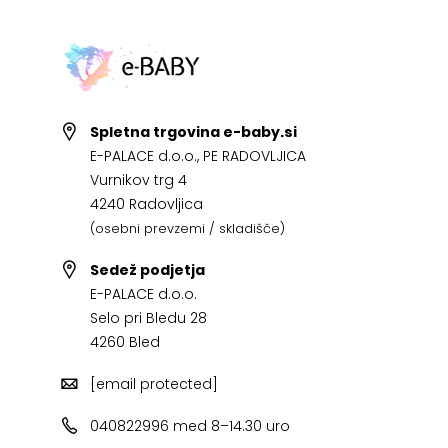
Spletna trgovina e-baby.si
E-PALACE d.o.o., PE RADOVLJICA
Vurnikov trg 4
4240 Radovljica
(osebni prevzemi / skladišče)
Sedež podjetja
E-PALACE d.o.o.
Selo pri Bledu 28
4260 Bled
[email protected]
040822996 med 8–14.30 uro