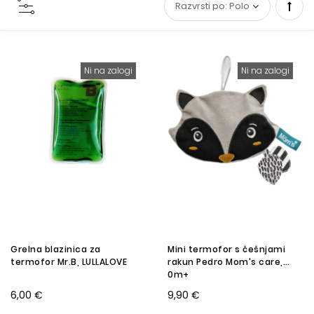
Set
Desc
Ni na zalogi
Ni na zalogi
Direc
Grelna blazinica za
Mini termofor s češnjami
termofor Mr.B, LULLALOVE
rakun Pedro Mom's care,
0m+
6,00 €
9,90 €