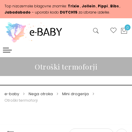
Top nizozemske blagovne znamke:
Trixie
,
Jollein
,
Pippi
,
Bibs
,
Jabadabado
– uporabi kodo
DUTCH15
za izbrane izdelke.
0
Otroški termoforji
e-baby
Nega otroka
Mini drogerija
Otroški termoforji