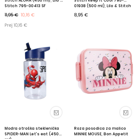
Stitch ALOHA (450 ml), Lilo &
Stitch Keep it Cool 795-
Stitch 795-00413 SF
01938 (500 ml), Lilo & Stitch
11,95 €
10,16 €
8,95 €
Prej 10,16 €
Modra otroška steklenička
Roza posodica za malico
SPIDER-MAN Let's eat (450
MINNIE MOUSE, Bon Appetit