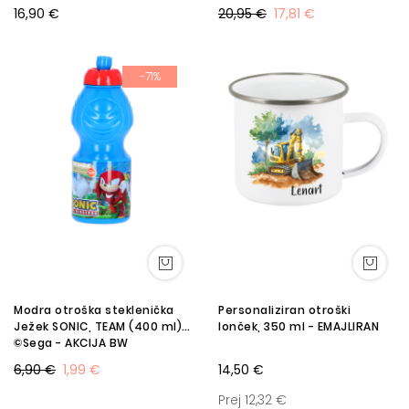
16,90 €
20,95 €
17,81 €
-71%
Modra otroška steklenička
Personaliziran otroški
Ježek SONIC, TEAM (400 ml),
lonček, 350 ml - EMAJLIRAN
©Sega - AKCIJA BW
6,90 €
1,99 €
14,50 €
Prej 12,32 €