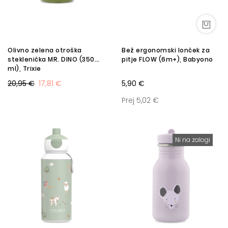
Olivno zelena otroška
Bež ergonomski lonček za
steklenička MR. DINO (350
pitje FLOW (6m+), Babyono
ml), Trixie
20,95 €
17,81 €
5,90 €
Prej 5,02 €
Ni na zalogi