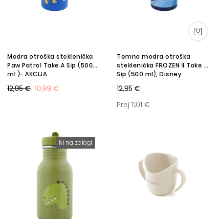
Modra otroška steklenička
Temno modra otroška
Paw Patrol Take A Sip (500
steklenička FROZEN II Take A
ml )- AKCIJA
Sip (500 ml), Disney
12,95 €
10,99 €
12,95 €
Prej 11,01 €
Ni na zalogi