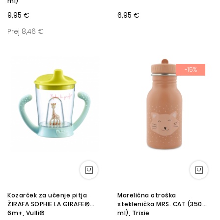
ml)
9,95 €
6,95 €
Prej 8,46 €
-15%
Kozarček za učenje pitja
Marelična otroška
ŽIRAFA SOPHIE LA GIRAFE®
steklenička MRS. CAT (350
6m+, Vulli®
ml), Trixie