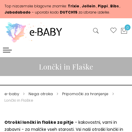
Top nizozemske blagovne znamke:
Trixie
,
Jollein
,
Pippi
,
Bibs
,
Jabadabado
– uporabi kodo
DUTCH15
za izbrane izdelke.
0
Lončki in Flaške
e-baby
Nega otroka
Pripomočki za hranjenje
Lončki in Flaške
Otroški lončki in flaške za pitje
- kakovostni, varni in
zabavni - za malčke vseh starosti. Vsi naši otroški lončki in