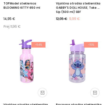
TOPModel steklenica
Vijolična otroška steklenička
BLOOMING KITTY 650 ml
GABBY'S DOLL HOUSE, Take A
Sip (500 ml) SBF
14,95 €
12,95 €
9,99 €
Prej 11,96 €
-54%
-15%
Vijolična otroška steklenička
Prozorna otroška steklenička