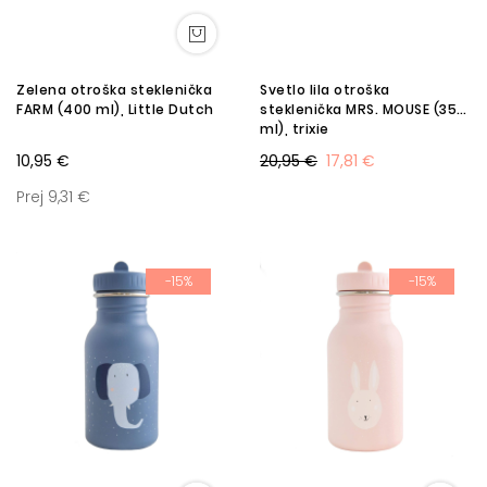
Zelena otroška steklenička
Svetlo lila otroška
FARM (400 ml), Little Dutch
steklenička MRS. MOUSE (350
ml), trixie
10,95 €
20,95 €
17,81 €
Prej 9,31 €
-15%
-15%