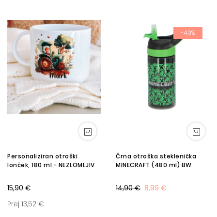
-40%
Personaliziran otroški
Črna otroška steklenička
lonček, 180 ml - NEZLOMLJIV
MINECRAFT (480 ml) BW
15,90 €
14,90 €
8,99 €
Prej 13,52 €