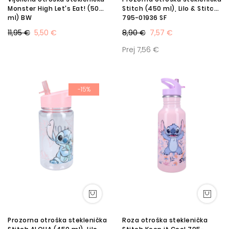
Monster High Let's Eat! (500
Stitch (450 ml), Lilo & Stitch
ml) BW
795-01936 SF
11,95 €
5,50 €
8,90 €
7,57 €
Prej 7,56 €
-15%
Prozorna otroška steklenička
Roza otroška steklenička