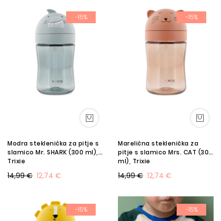
-15%
-15%
Modra steklenička za pitje s
Marelična steklenička za
slamico Mr. SHARK (300 ml),
pitje s slamico Mrs. CAT (300
Trixie
ml), Trixie
14,99 €
12,74 €
14,99 €
12,74 €
-15%
-15%