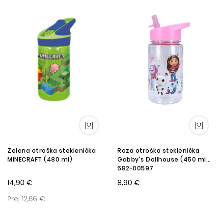
Zelena otroška steklenička
Roza otroška steklenička
MINECRAFT (480 ml)
Gabby's Dollhouse (450 ml)
582-00597
14,90 €
8,90 €
Prej 12,66 €