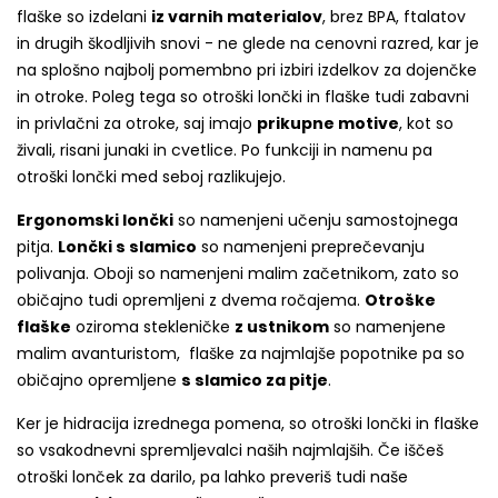
flaške so izdelani
iz varnih materialov
, brez BPA, ftalatov
in drugih škodljivih snovi - ne glede na cenovni razred, kar je
na splošno najbolj pomembno pri izbiri izdelkov za dojenčke
in otroke. Poleg tega so otroški lončki in flaške tudi zabavni
in privlačni za otroke, saj imajo
prikupne motive
, kot so
živali, risani junaki in cvetlice. Po funkciji in namenu pa
otroški lončki med seboj razlikujejo.
Ergonomski lončki
so namenjeni učenju samostojnega
pitja.
Lončki s slamico
so namenjeni preprečevanju
polivanja. Oboji so namenjeni malim začetnikom, zato so
običajno tudi opremljeni z dvema ročajema.
Otroške
flaške
oziroma stekleničke
z ustnikom
so namenjene
malim avanturistom, flaške za najmlajše popotnike pa so
običajno opremljene
s slamico za pitje
.
Ker je hidracija izrednega pomena, so otroški lončki in flaške
so vsakodnevni spremljevalci naših najmlajših. Če iščeš
otroški lonček za darilo, pa lahko preveriš tudi naše