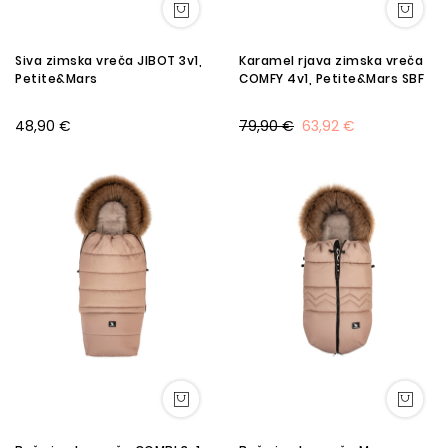
Siva zimska vreča JIBOT 3v1,
Karamel rjava zimska vreča
Petite&Mars
COMFY 4v1, Petite&Mars SBF
48,90 €
79,90 €
63,92 €