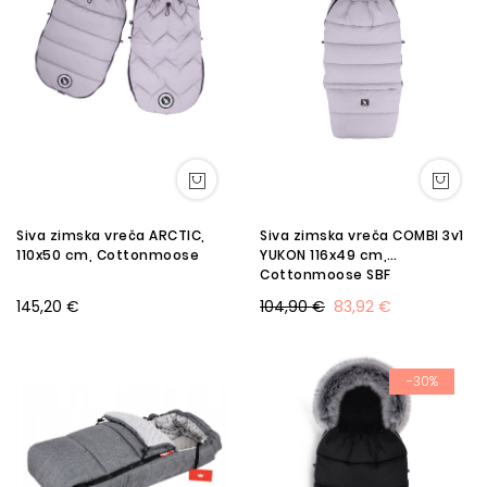
Siva zimska vreča ARCTIC,
Siva zimska vreča COMBI 3v1
110x50 cm, Cottonmoose
YUKON 116x49 cm,
Cottonmoose SBF
145,20 €
104,90 €
83,92 €
-30%