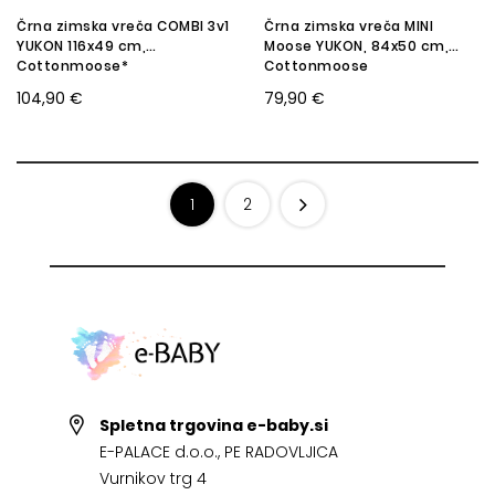
Črna zimska vreča COMBI 3v1
Črna zimska vreča MINI
YUKON 116x49 cm,
Moose YUKON, 84x50 cm,
Cottonmoose*
Cottonmoose
104,90 €
79,90 €
1
2
Spletna trgovina e-baby.si
E-PALACE d.o.o., PE RADOVLJICA
Vurnikov trg 4