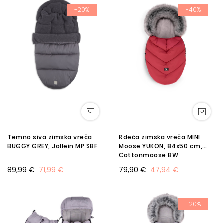
-20%
-40%
Temno siva zimska vreča
Rdeča zimska vreča MINI
BUGGY GREY, Jollein MP SBF
Moose YUKON, 84x50 cm,
Cottonmoose BW
89,99 €
71,99 €
79,90 €
47,94 €
-20%