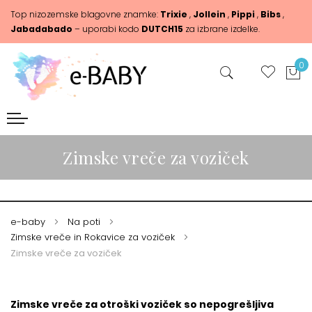
Top nizozemske blagovne znamke:
Trixie
,
Jollein
,
Pippi
,
Bibs
,
Jabadabado
– uporabi kodo
DUTCH15
za izbrane izdelke.
0
Zimske vreče za voziček
e-baby
Na poti
Zimske vreče in Rokavice za voziček
Zimske vreče za voziček
Zimske vreče za otroški voziček so nepogrešljiva