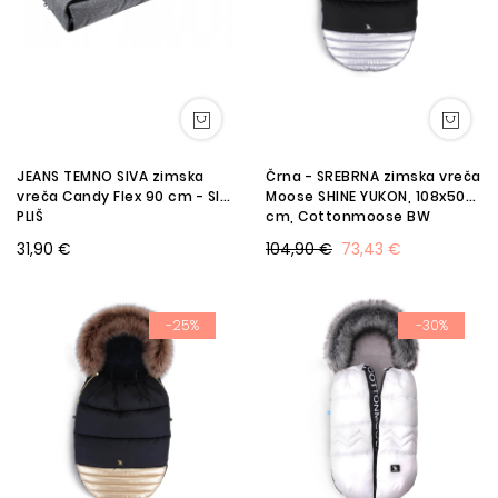
JEANS TEMNO SIVA zimska
Črna - SREBRNA zimska vreča
vreča Candy Flex 90 cm - SIV
Moose SHINE YUKON, 108x50
PLIŠ
cm, Cottonmoose BW
31,90 €
104,90 €
73,43 €
-25%
-30%