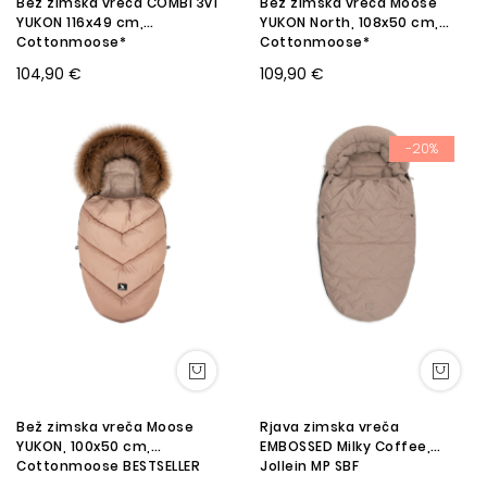
Bež zimska vreča COMBI 3v1
Bež zimska vreča Moose
YUKON 116x49 cm,
YUKON North, 108x50 cm,
Cottonmoose*
Cottonmoose*
104,90 €
109,90 €
-20%
Bež zimska vreča Moose
Rjava zimska vreča
YUKON, 100x50 cm,
EMBOSSED Milky Coffee,
Cottonmoose BESTSELLER
Jollein MP SBF