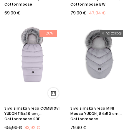
Cottonmoose
Cottonmoose BW
69,90 €
79,90 €
47,94 €
-20%
Ni na zalogi
Siva zimska vreča COMBI 3v1
Siva zimska vreča MINI
YUKON 116x49 cm,
Moose YUKON, 84x50 cm,
Cottonmoose SBF
Cottonmoose
104,90 €
83,92 €
79,90 €