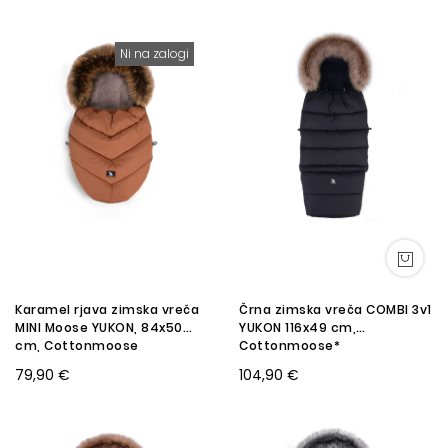
Ni na zalogi
Karamel rjava zimska vreča
Črna zimska vreča COMBI 3v1
MINI Moose YUKON, 84x50
YUKON 116x49 cm,
cm, Cottonmoose
Cottonmoose*
BESTSELLER
79,90 €
104,90 €