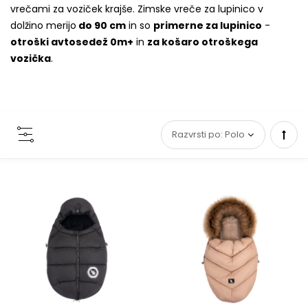
vrečami za voziček krajše. Zimske vreče za lupinico v
dolžino merijo
do 90 cm
in so
primerne za lupinico
-
otroški avtosedež 0m+
in
za košaro otroškega
vozička
.
Set
Desc
Direc