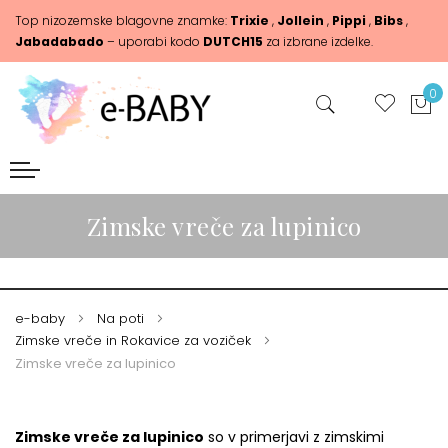
Top nizozemske blagovne znamke:
Trixie
,
Jollein
,
Pippi
,
Bibs
,
Jabadabado
– uporabi kodo
DUTCH15
za izbrane izdelke.
0
Zimske vreče za lupinico
e-baby
Na poti
Zimske vreče in Rokavice za voziček
Zimske vreče za lupinico
Zimske vreče za lupinico
so v primerjavi z zimskimi