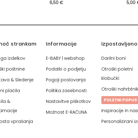
6,50 €
5,00
moč strankam
Informacije
Izpostavljeno
oga izdelkov
E-BABY | webshop
Darilni boni
ški poštnine
Podatki o podjetju
Otroški poletni
klobučki
tava & Sledenje
Pogoji poslovanja
Otroški nahrbtnik
ni plačila
Politika zasebnosti
POLETNI POPUS
ila &
Nastavitve piškotkov
lamacije
Inspiracije in nas
Možnost E-RAČUNA
osta vprašanja
Personalizirani iz