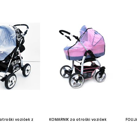
troški voziček z
KOMARNIK za otroški voziček
FOLIJ