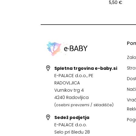
5,50 €
Po
Zal
Stro
Spletna trgovina e-baby.si
E-PALACE d.o.o., PE
Dos
RADOVLJICA
Nači
Vurnikov trg 4
4240 Radovljica
Vrač
(osebni prevzemi / skladišče)
Rek
Sedež podjetja
Pog
E-PALACE d.o.o.
Selo pri Bledu 28