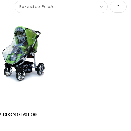
Set
Desce
Direct
A za otroški voziček