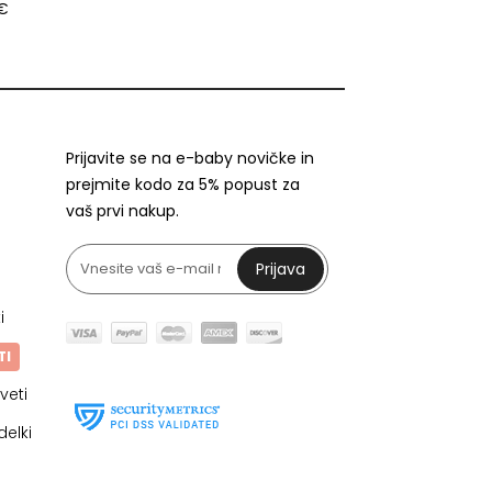
 €
Prijavite se na e-baby novičke in
prejmite kodo za 5% popust za
vaš prvi nakup.
Prijava
i
TI
veti
delki