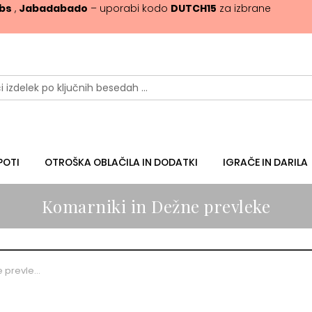
ibs
,
Jabadabado
– uporabi kodo
DUTCH15
za izbrane
POTI
OTROŠKA OBLAČILA IN DODATKI
IGRAČE IN DARILA
Komarniki in Dežne prevleke
Komarniki in Dežne prevleke