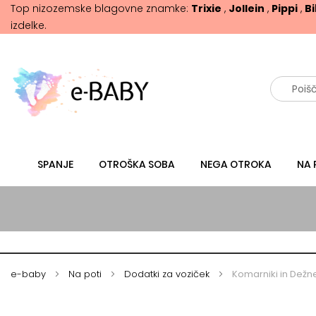
Top nizozemske blagovne znamke:
Trixie
,
Jollein
,
Pippi
,
B
izdelke.
Išči
SPANJE
OTROŠKA SOBA
NEGA OTROKA
NA 
e-baby
Na poti
Dodatki za voziček