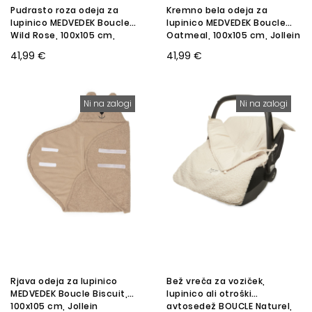
Pudrasto roza odeja za
Kremno bela odeja za
lupinico MEDVEDEK Boucle
lupinico MEDVEDEK Boucle
Wild Rose, 100x105 cm,
Oatmeal, 100x105 cm, Jollein
Jollein
41,99 €
41,99 €
Ni na zalogi
Ni na zalogi
Rjava odeja za lupinico
Bež vreča za voziček,
MEDVEDEK Boucle Biscuit,
lupinico ali otroški
100x105 cm, Jollein
avtosedež BOUCLE Naturel,