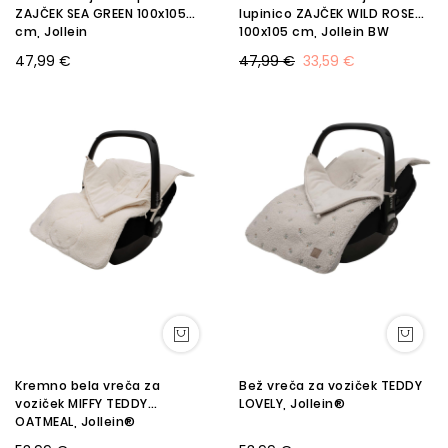
ZAJČEK SEA GREEN 100x105
lupinico ZAJČEK WILD ROSE
cm, Jollein
100x105 cm, Jollein BW
47,99 €
47,99 €
33,59 €
Kremno bela vreča za
Bež vreča za voziček TEDDY
voziček MIFFY TEDDY
LOVELY, Jollein®
OATMEAL, Jollein®