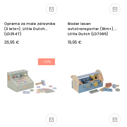
Oprema za male zdravnike
Moder lesen
(3 leta+), Little Dutch
avtotransporter (18m+),
(LD2547)
Little Dutch (LD7095)
26,95 €
19,95 €
-20%