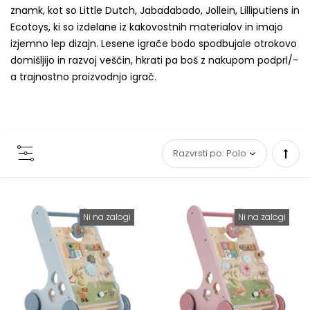
znamk, kot so Little Dutch, Jabadabado, Jollein, Lilliputiens in
Ecotoys, ki so izdelane iz kakovostnih materialov in imajo
izjemno lep dizajn. Lesene igrače bodo spodbujale otrokovo
domišljijo in razvoj veščin, hkrati pa boš z nakupom podprl/-
a trajnostno proizvodnjo igrač.
Set
Desc
Ni na zalogi
Ni na zalogi
Direc