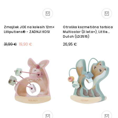
Zmajček JOE na kolesih 12m+
Otroška kozmetična torbica
Lilliputiens® - ZADNJI KOSI
Multicolor (3 leta+), Little
Dutch (LD2515)
31,99 €
19,90 €
26,95 €