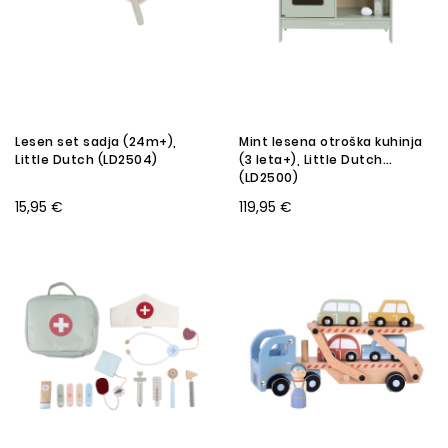
Lesen set sadja (24m+),
Mint lesena otroška kuhinja
Little Dutch (LD2504)
(3 leta+), Little Dutch
(LD2500)
15,95 €
119,95 €