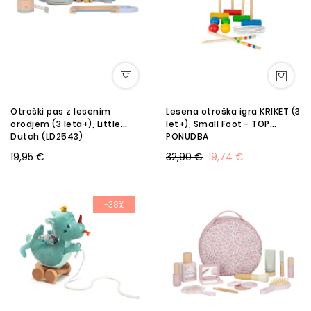
Otroški pas z lesenim
Lesena otroška igra KRIKET (3
orodjem (3 leta+), Little
let+), Small Foot - TOP
Dutch (LD2543)
PONUDBA
19,95 €
32,90 €
19,74 €
-38%