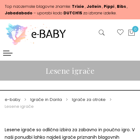
Top nizozemske blagovne znamke:
Trixie
,
Jollein
,
Pippi
,
Bibs
,
Jabadabado
– uporabi kodo
DUTCH15
za izbrane izdelke.
0
Lesene igrače
e-baby
Igrače in Darila
Igrače za otroke
Lesene igrače
Lesene igrače so odlična izbira za zabavno in poučno igro. V
naši ponudbi lahko najdeš igrače priznanih blagovnih