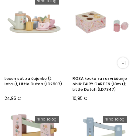
Ni na zalogi
Lesen set za čajanko (2
ROZA kocka za razvrščanje
leta+), Little Dutch (LD2507)
oblik FAIRY GARDEN (18m+);
Little Dutch (LD7347)
24,95 €
10,95 €
Ni na zalogi
Ni na zalogi