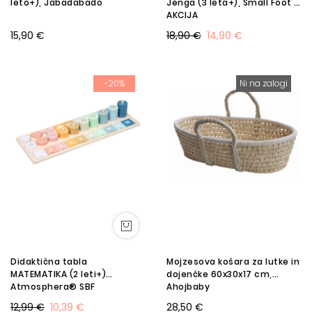
leto+), Jabadabado
Jenga (3 leta+), Small Foot -
AKCIJA
15,90 €
18,90 €
14,90 €
-20%
Ni na zalogi
Didaktična tabla
Mojzesova košara za lutke in
MATEMATIKA (2 leti+)
dojenčke 60x30x17 cm,
Atmosphera® SBF
Ahojbaby
12,99 €
10,39 €
28,50 €