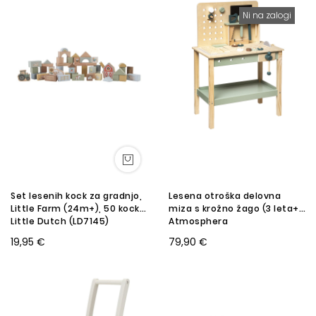
Ni na zalogi
Set lesenih kock za gradnjo,
Lesena otroška delovna
Little Farm (24m+), 50 kock,
miza s krožno žago (3 leta+),
Little Dutch (LD7145)
Atmosphera
19,95 €
79,90 €