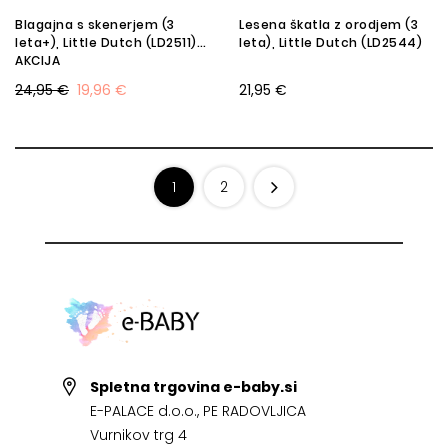
Blagajna s skenerjem (3
Lesena škatla z orodjem (3
leta+), Little Dutch (LD2511) -
leta), Little Dutch (LD2544)
AKCIJA
24,95 €
19,96 €
21,95 €
1
2
Spletna trgovina e-baby.si
E-PALACE d.o.o., PE RADOVLJICA
Vurnikov trg 4