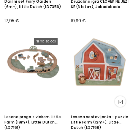
Darilni set Fairy Garden
Družabna igra ČLOVEK NE JEZI
(6m+), Little Dutch (LD7356)
SE (3 leta+), Jabadabado
17,95 €
19,90 €
Ni na zalogi
Lesena proga z vlakom Little
Lesena sestavljanka - puzzle
Farm (18m+), Little Dutch
Little Farm (12m+), Little
(LD7151)
Dutch (LD7158)