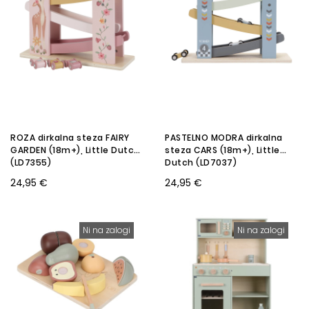
ROZA dirkalna steza FAIRY
PASTELNO MODRA dirkalna
GARDEN (18m+), Little Dutch
steza CARS (18m+), Little
(LD7355)
Dutch (LD7037)
24,95 €
24,95 €
Ni na zalogi
Ni na zalogi