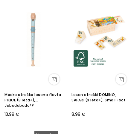
Modra otroška lesena flavta
Lesen otroški DOMINO,
PIKICE (3 leta+),
SAFARI (3 leta+), Small Foot
Jabadabado*P
13,99 €
8,99 €