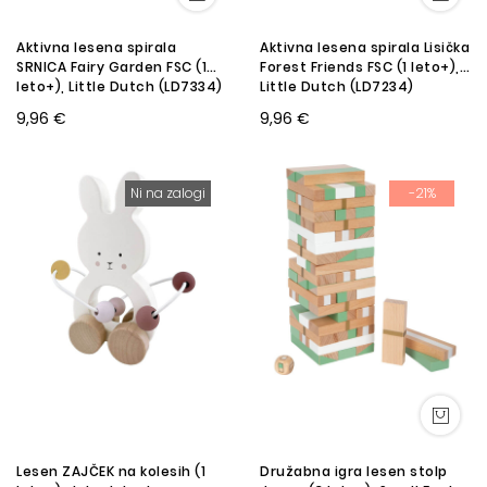
Aktivna lesena spirala
Aktivna lesena spirala Lisička
SRNICA Fairy Garden FSC (1
Forest Friends FSC (1 leto+),
leto+), Little Dutch (LD7334)
Little Dutch (LD7234)
9,96 €
9,96 €
Ni na zalogi
-21%
Lesen ZAJČEK na kolesih (1
Družabna igra lesen stolp