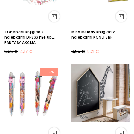
TOPModel knjigica z
Miss Melody knjigica z
nalepkami DRESS me up
nalepkami KONJI SBF
FANTASY AKCIJA
5,95 €
4,17 €
6,95 €
5,21 €
-30%