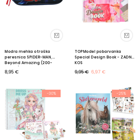
Modra mehka otroška
TOPModel pobarvanka
peresnica SPIDER-MAN,
Special Design Book - ZADNJI
Beyond Amazing (200-
KOS
00908)
8,95 €
9,95 €
6,97 €
-30%
-25%