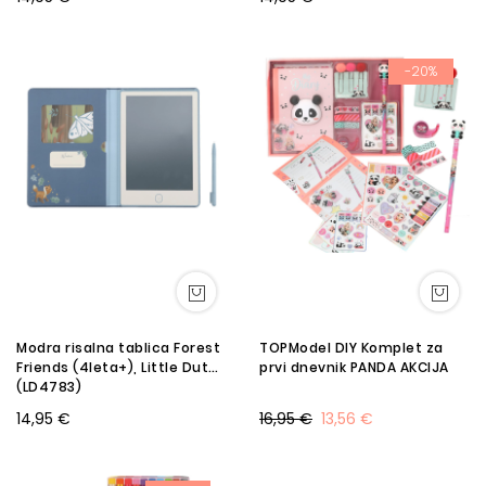
-20%
Modra risalna tablica Forest
TOPModel DIY Komplet za
Friends (4leta+), Little Dutch
prvi dnevnik PANDA AKCIJA
(LD4783)
14,95 €
16,95 €
13,56 €