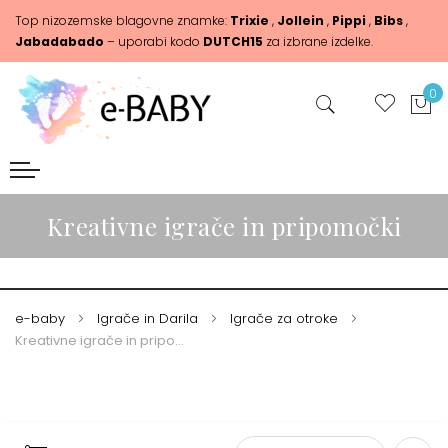
Top nizozemske blagovne znamke:
Trixie
,
Jollein
,
Pippi
,
Bibs
,
Jabadabado
– uporabi kodo
DUTCH15
za izbrane izdelke.
0
Kreativne igrače in pripomočki
e-baby
Igrače in Darila
Igrače za otroke
Kreativne igrače in pripomočki