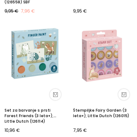
(126558) SBF
9,95 €
7,96 €
9,95 €
Set za barvanje s prsti
Štempiljke Fairy Garden (3
Forest Friends (3 leta+),
leta+), Little Dutch (126015)
Little Dutch (126114)
10,96 €
7,95 €