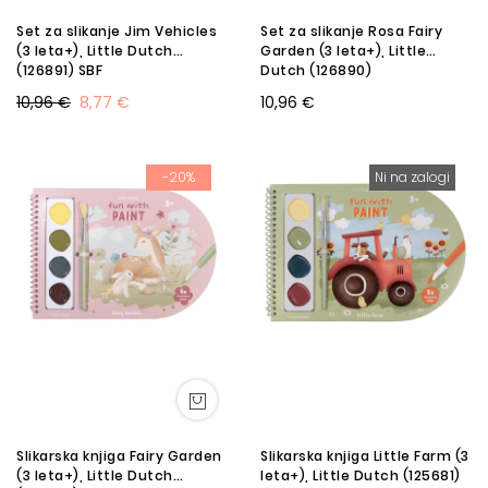
Set za slikanje Jim Vehicles
Set za slikanje Rosa Fairy
(3 leta+), Little Dutch
Garden (3 leta+), Little
(126891) SBF
Dutch (126890)
10,96 €
8,77 €
10,96 €
-20%
Ni na zalogi
Slikarska knjiga Fairy Garden
Slikarska knjiga Little Farm (3
(3 leta+), Little Dutch
leta+), Little Dutch (125681)