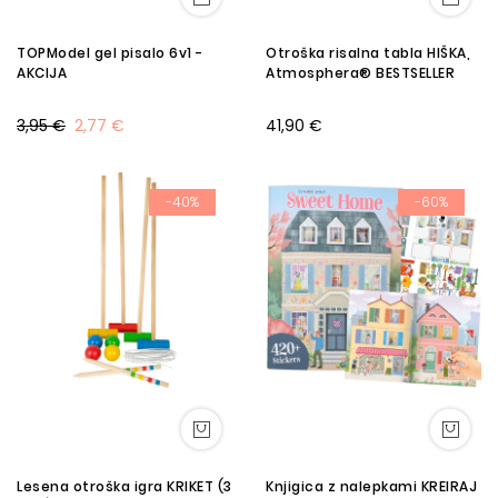
TOPModel gel pisalo 6v1 -
Otroška risalna tabla HIŠKA,
AKCIJA
Atmosphera® BESTSELLER
3,95 €
2,77 €
41,90 €
-40%
-60%
Lesena otroška igra KRIKET (3
Knjigica z nalepkami KREIRAJ