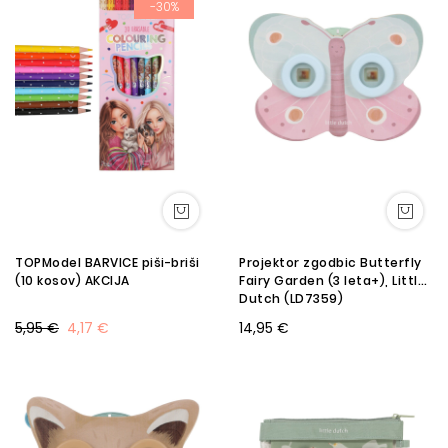
-30%
TOPModel BARVICE piši-briši
Projektor zgodbic Butterfly
(10 kosov) AKCIJA
Fairy Garden (3 leta+), Little
Dutch (LD7359)
5,95 €
4,17 €
14,95 €