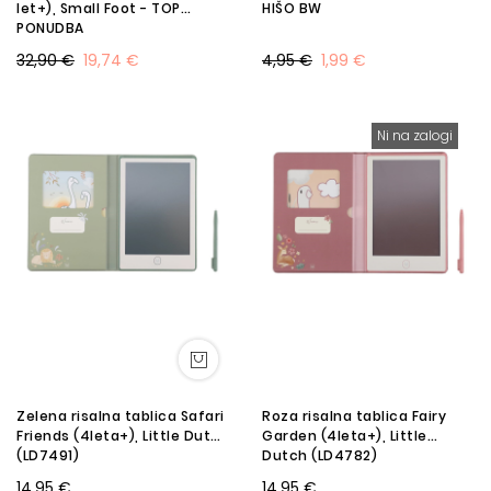
let+), Small Foot - TOP
HIŠO BW
PONUDBA
32,90 €
19,74 €
4,95 €
1,99 €
Ni na zalogi
Zelena risalna tablica Safari
Roza risalna tablica Fairy
Friends (4leta+), Little Dutch
Garden (4leta+), Little
(LD7491)
Dutch (LD4782)
14,95 €
14,95 €