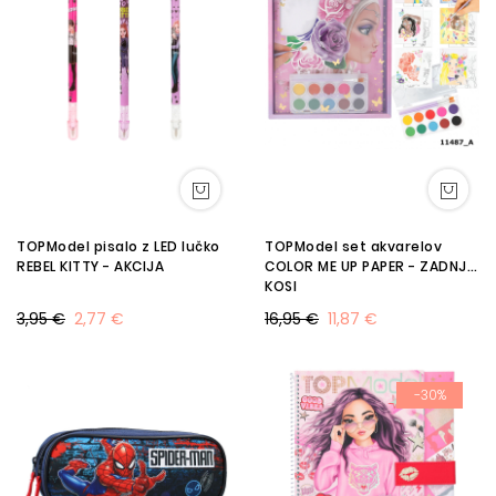
TOPModel pisalo z LED lučko
TOPModel set akvarelov
REBEL KITTY - AKCIJA
COLOR ME UP PAPER - ZADNJI
KOSI
3,95 €
2,77 €
16,95 €
11,87 €
-30%