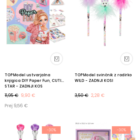
TOPModel ustvarjalna
TOPModel svinčnik z radirko
knjigica DIY Paper Fun, CUTIE
WILD - ZADNJI KOSI
STAR - ZADNJI KOS
11,95 €
9,90 €
3,50 €
2,28 €
Prej 9,56 €
-30%
-30%