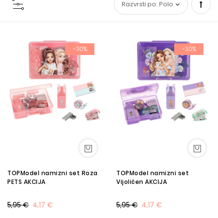
Set
Desc
-30%
-30%
Direc
TOPModel namizni set Roza
TOPModel namizni set
PETS AKCIJA
Vijoličen AKCIJA
5,95 €
4,17 €
5,95 €
4,17 €