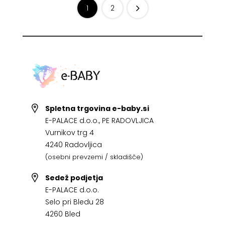
1
2
Spletna trgovina e-baby.si
E-PALACE d.o.o., PE RADOVLJICA
Vurnikov trg 4
4240 Radovljica
(osebni prevzemi / skladišče)
Sedež podjetja
E-PALACE d.o.o.
Selo pri Bledu 28
4260 Bled