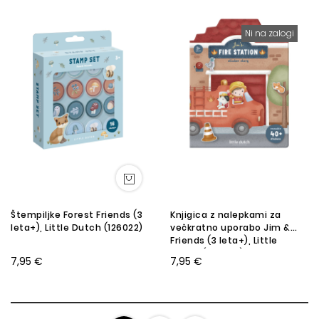
Ni na zalogi
Štempiljke Forest Friends (3
Knjigica z nalepkami za
leta+), Little Dutch (126022)
večkratno uporabo Jim &
Friends (3 leta+), Little
Dutch (126794)
7,95 €
7,95 €