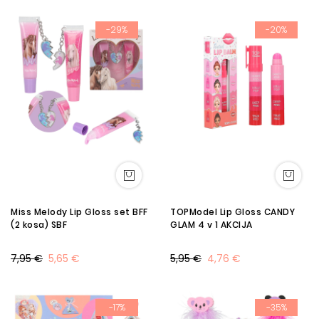
-29%
-20%
Miss Melody Lip Gloss set BFF
TOPModel Lip Gloss CANDY
(2 kosa) SBF
GLAM 4 v 1 AKCIJA
7,95 €
5,65 €
5,95 €
4,76 €
-17%
-35%