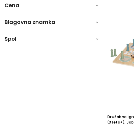
Cena
Blagovna znamka
Spol
Družabna igra
(3 leta+), J