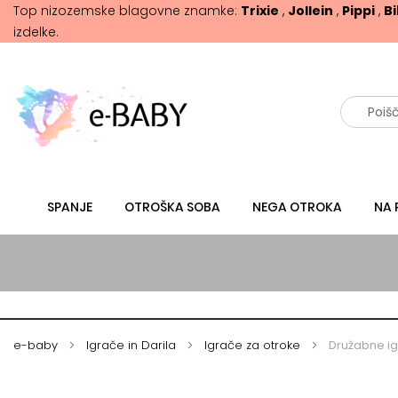
Top nizozemske blagovne znamke:
Trixie
,
Jollein
,
Pippi
,
B
izdelke.
Išči
SPANJE
OTROŠKA SOBA
NEGA OTROKA
NA 
e-baby
Igrače in Darila
Igrače za otroke
Družabne ig