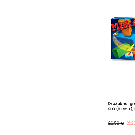
Družabna igra
SLO (8 let +)
26,50 €
21,2