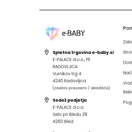
Po
Zal
Stro
Spletna trgovina e-baby.si
E-PALACE d.o.o., PE
Dos
RADOVLJICA
Nači
Vurnikov trg 4
4240 Radovljica
Vrač
(osebni prevzemi / skladišče)
Rek
Sedež podjetja
Pog
E-PALACE d.o.o.
Selo pri Bledu 28
4260 Bled