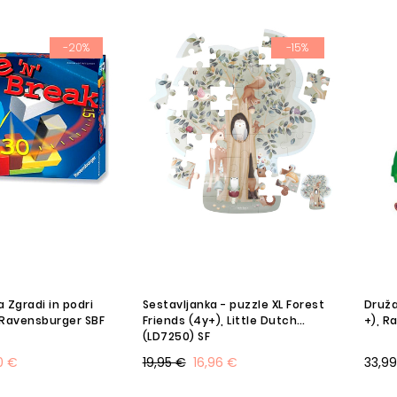
-20%
-15%
 Zgradi in podri
Sestavljanka - puzzle XL Forest
Druža
, Ravensburger SBF
Friends (4y+), Little Dutch
+), R
(LD7250) SF
0 €
19,95 €
16,96 €
33,9