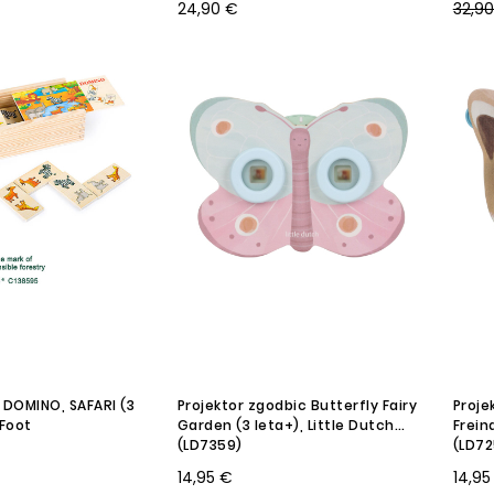
24,90 €
32,9
 DOMINO, SAFARI (3
Projektor zgodbic Butterfly Fairy
Proje
 Foot
Garden (3 leta+), Little Dutch
Frein
(LD7359)
(LD72
14,95 €
14,95