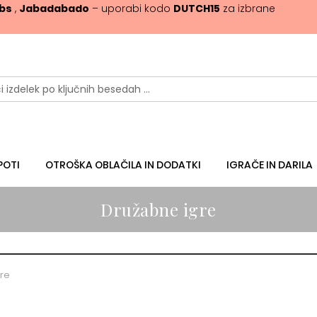
ibs
,
Jabadabado
– uporabi kodo
DUTCH15
za izbrane
POTI
OTROŠKA OBLAČILA IN DODATKI
IGRAČE IN DARILA
Družabne igre
re