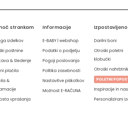
moč strankam
Informacije
Izpostavljeno
oga izdelkov
E-BABY | webshop
Darilni boni
ški poštnine
Podatki o podjetju
Otroški poletni
klobučki
tava & Sledenje
Pogoji poslovanja
Otroški nahrbtnik
ni plačila
Politika zasebnosti
POLETNI POPUS
ila &
Nastavitve piškotkov
lamacije
Inspiracije in nas
Možnost E-RAČUNA
osta vprašanja
Personalizirani iz