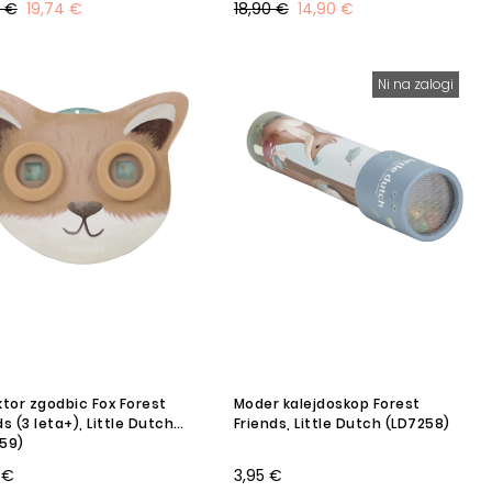
0 €
19,74 €
18,90 €
14,90 €
Ni na zalogi
ktor zgodbic Fox Forest
Moder kalejdoskop Forest
ds (3 leta+), Little Dutch
Friends, Little Dutch (LD7258)
59)
 €
3,95 €