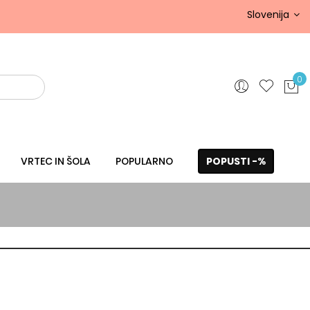
Slovenija
0
VRTEC IN ŠOLA
POPULARNO
POPUSTI -%