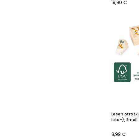
19,90 €
Lesen otroški
leta+), Small
8,99 €