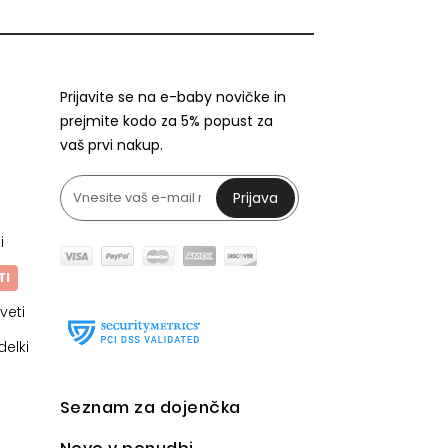
Prijavite se na e-baby novičke in
prejmite kodo za 5% popust za
vaš prvi nakup.
Prijava
i
TI
veti
delki
Seznam za dojenčka