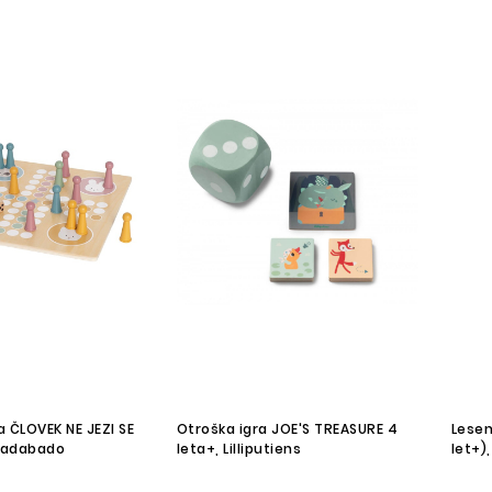
 ČLOVEK NE JEZI SE
Otroška igra JOE'S TREASURE 4
Lesen
abadabado
leta+, Lilliputiens
let+)