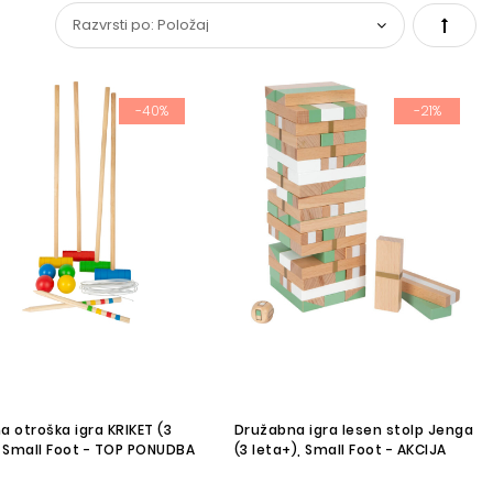
Set
Desce
-40%
-21%
Direct
a otroška igra KRIKET (3
Družabna igra lesen stolp Jenga
, Small Foot - TOP PONUDBA
(3 leta+), Small Foot - AKCIJA