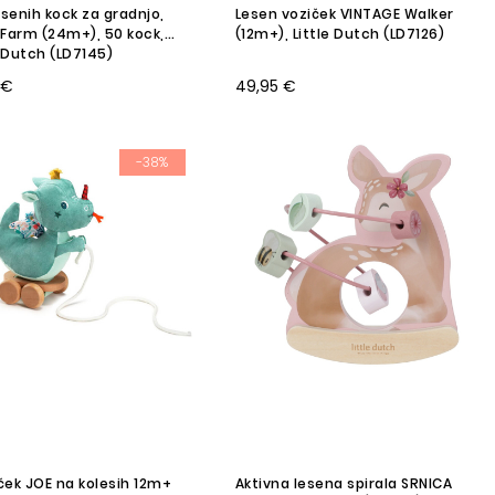
esenih kock za gradnjo,
Lesen voziček VINTAGE Walker
e Farm (24m+), 50 kock,
(12m+), Little Dutch (LD7126)
e Dutch (LD7145)
 €
49,95 €
-38%
ek JOE na kolesih 12m+
Aktivna lesena spirala SRNICA