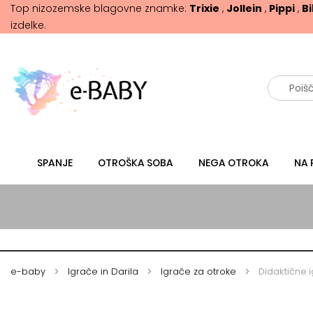
Top nizozemske blagovne znamke:
Trixie
,
Jollein
,
Pippi
,
B
izdelke.
Išči
SPANJE
OTROŠKA SOBA
NEGA OTROKA
NA 
e-baby
Igrače in Darila
Igrače za otroke
Didaktične 