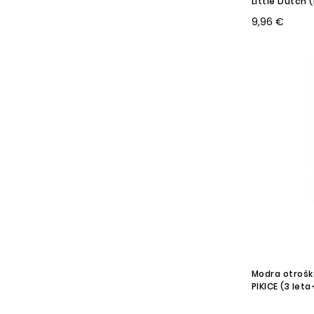
Little Dutch 
9,96 €
Modra otrošk
PIKICE (3 let