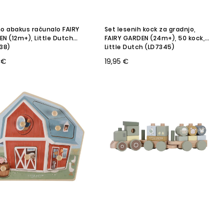
o abakus računalo FAIRY
Set lesenih kock za gradnjo,
N (12m+), Little Dutch
FAIRY GARDEN (24m+), 50 kock,
38)
Little Dutch (LD7345)
 €
19,95 €