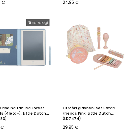
5 €
24,95 €
Ni na zalogi
 risalna tablica Forest
Otroški glasbeni set Safari
ds (4leta+), Little Dutch
Friends Pink, Little Dutch
783)
(LD7474)
 €
29,95 €