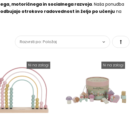
ega, motoričnega in socialnega razvoja
. Naša ponudba
odbujajo otrokovo radovednost in željo po učenju
na
Set
Desce
Ni na zalogi
Ni na zalogi
Direct