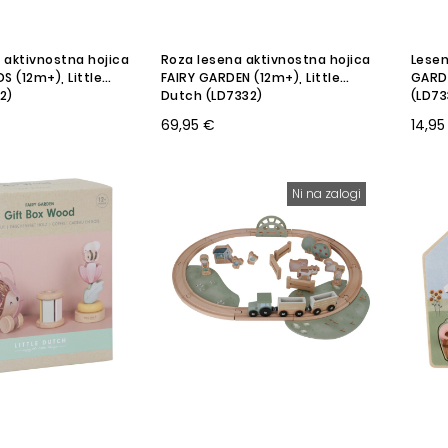
 aktivnostna hojica
Roza lesena aktivnostna hojica
Lesen
S (12m+), Little
FAIRY GARDEN (12m+), Little
GARDE
2)
Dutch (LD7332)
(LD73
69,95 €
14,95
Ni na zalogi