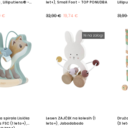
 Lilliputiens® -
let+), Small Foot - TOP PONUDBA
Lilli
9 €
32,90 €
19,74 €
31,99
Ni na zalogi
a spirala Lisička
Lesen ZAJČEK na kolesih (1
Druža
 FSC (1 leto+),
leto+), Jabadabado
(3 le