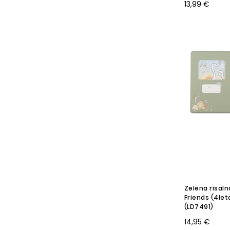
13,99 €
Zelena risaln
Friends (4let
(LD7491)
14,95 €