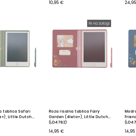
10,95 €
24,9
Ni na zalogi
a tablica Safari
Roza risalna tablica Fairy
Modra
a+), Little Dutch
Garden (4leta+), Little Dutch
Frien
(LD4782)
(LD4
14,95 €
14,95