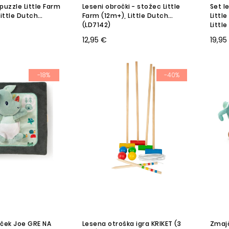
puzzle Little Farm
Leseni obročki - stožec Little
Set l
 Little Dutch
Farm (12m+), Little Dutch
Littl
(LD7142)
Littl
12,95 €
19,95
-18%
-40%
jček Joe GRE NA
Lesena otroška igra KRIKET (3
Zmajč