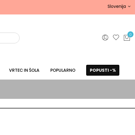
Slovenija
0
VRTEC IN ŠOLA
POPULARNO
POPUSTI -%