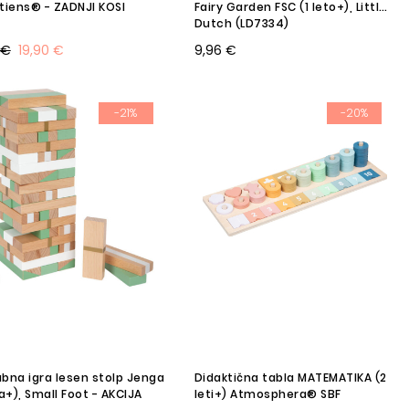
putiens® - ZADNJI KOSI
Fairy Garden FSC (1 leto+), Little
Dutch (LD7334)
 €
19,90 €
9,96 €
-21%
-20%
bna igra lesen stolp Jenga
Didaktična tabla MATEMATIKA (2
ta+), Small Foot - AKCIJA
leti+) Atmosphera® SBF