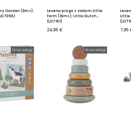
airy Garden (6m+),
Lesena proga z vlakom Little
Lesen
(LD7356)
Farm (18m+), Little Dutch
Littl
(LD7151)
(LD71
24,95 €
7,95
Ni na zalogi
Ni na zalogi