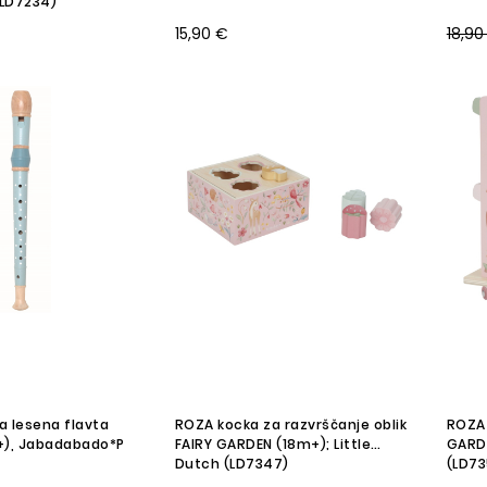
(LD7234)
15,90 €
18,90
a lesena flavta
ROZA kocka za razvrščanje oblik
ROZA 
a+), Jabadabado*P
FAIRY GARDEN (18m+); Little
GARDE
Dutch (LD7347)
(LD73