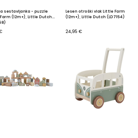
a sestavljanka - puzzle
Lesen otroški vlak Little Farm
e Farm (12m+), Little Dutch
(12m+), Little Dutch (LD7154)
58)
 €
24,95 €