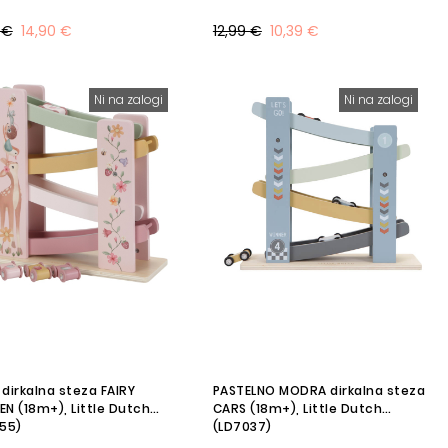
 €
14,90 €
12,99 €
10,39 €
Ni na zalogi
Ni na zalogi
dirkalna steza FAIRY
PASTELNO MODRA dirkalna steza
N (18m+), Little Dutch
CARS (18m+), Little Dutch
55)
(LD7037)