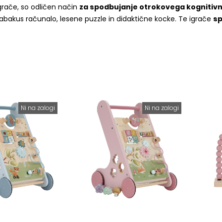
grače, so odličen način
za spodbujanje otrokovega kognitivn
 abakus računalo, lesene puzzle in didaktične kocke. Te igrače
sp
Ni na zalogi
Ni na zalogi