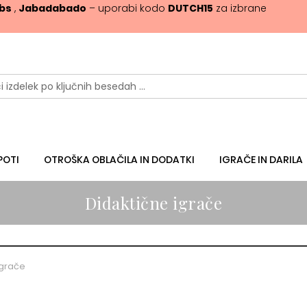
ibs
,
Jabadabado
– uporabi kodo
DUTCH15
za izbrane
POTI
OTROŠKA OBLAČILA IN DODATKI
IGRAČE IN DARILA
Didaktične igrače
igrače