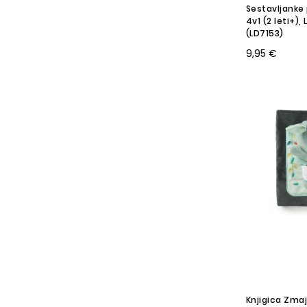
Sestavljanke 
4v1 (2 leti+),
(LD7153)
9,95 €
Knjigica Zma