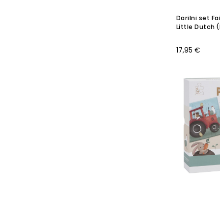
Darilni set F
Little Dutch 
17,95 €